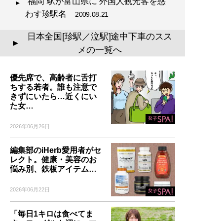
“福岡”駅が富山県に 外国人観光客を惑
わす珍駅名
2009.08.21
日本全国[珍駅／泣駅]途中下車のスス
▲
メの一覧へ
優先席で、高齢者に舌打
ちする若者。誰も注意で
きずにいたら…近くにい
た女…
2026年06月26日
編集部のiHerb愛用者がセ
レクト。健康・美容のお
悩み別、鉄板アイテム…
2026年06月22日
「毎日1キロは食べてま