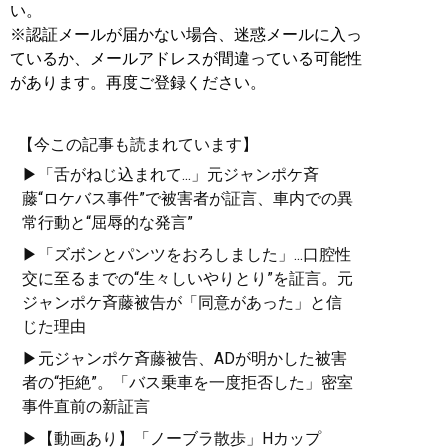
い。
※認証メールが届かない場合、迷惑メールに入っ
ているか、メールアドレスが間違っている可能性
があります。再度ご登録ください。
【今この記事も読まれています】
▶「舌がねじ込まれて...」元ジャンポケ斉
藤“ロケバス事件”で被害者が証言、車内での異
常行動と“屈辱的な発言”
▶「ズボンとパンツをおろしました」...口腔性
交に至るまでの“生々しいやりとり”を証言。元
ジャンポケ斉藤被告が「同意があった」と信
じた理由
▶元ジャンポケ斉藤被告、ADが明かした被害
者の“拒絶”。「バス乗車を一度拒否した」密室
事件直前の新証言
▶【動画あり】「ノーブラ散歩」Hカップ