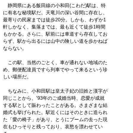
静岡県にある飯田線の小和田(こわだ)駅は、特
に有名な秘境駅だ。天竜川の深い谷間に存在し、
最寄りの民家までは徒歩20分。しかも、わずか1
軒しかなく、集落までは、最も近くて徒歩1時間
もかかる。さらに、駅前には車道すら存在してお
らず、駅から出るには山中の険しい道を歩かねば
ならない。
この駅、当然のごとく、車が通れない地域のた
め、郵便配達員ですら列車でやって来るという珍
しい場所だ。
ちなみに、小和田駅は皇太子妃の旧姓と漢字が
同じことから、’93年のご成婚当時、恋愛が成就
する駅として賑わったことがある。さまざまな結
婚式も挙げられた。駅近くにはそのときに造られ
た「愛の椅子」があり、とうにブームの去った現
在もひっそりと残っており、哀愁を漂わせてい