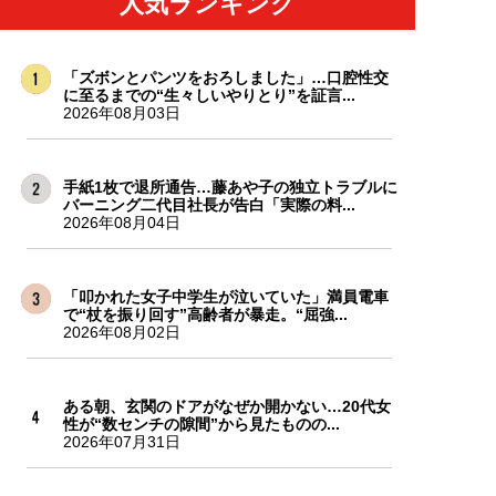
人気ランキング
「ズボンとパンツをおろしました」…口腔性交
に至るまでの“生々しいやりとり”を証言...
2026年08月03日
手紙1枚で退所通告…藤あや子の独立トラブルに
バーニング二代目社長が告白「実際の料...
2026年08月04日
「叩かれた女子中学生が泣いていた」満員電車
で“杖を振り回す”高齢者が暴走。“屈強...
2026年08月02日
ある朝、玄関のドアがなぜか開かない…20代女
性が“数センチの隙間”から見たものの...
2026年07月31日