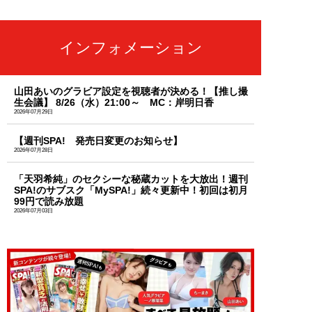
インフォメーション
山田あいのグラビア設定を視聴者が決める！【推し撮
生会議】 8/26（水）21:00～ MC：岸明日香
2026年07月29日
【週刊SPA! 発売日変更のお知らせ】
2026年07月28日
「天羽希純」のセクシーな秘蔵カットを大放出！週刊
SPA!のサブスク「MySPA!」続々更新中！初回は初月
99円で読み放題
2026年07月03日