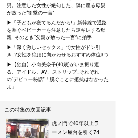
男。注意した女性が絶句した、隣に座る母親
が放った“衝撃の一言”
▶「子どもが寝てるんだから!」新幹線で通路
を塞ぐベビーカーを注意したら逆ギレする母
親...そのとき“父親が放った一言”に拍手
▶「深く激しいセックス」で女性がドン引
き...?女性を絶頂に向かわせるおすすめ体位3つ
▶【独自】小向美奈子(40歳)がいま振り返
る、アイドル、AV、ストリップ...それぞれ
の“デビュー秘話”「脱ぐことに抵抗はなかった
よ」
この特集の次回記事
虎ノ門で40年以上ラ
ーメン屋台を引く74