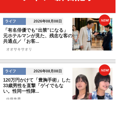
NEW!
ライフ
2026年08月08日
「有名俳優でも“出禁”になる」
元ホテルマンが見た、残念な客の
共通点／「お客...
オオサキサオリ
NEW!
ライフ
2026年08月08日
120万円かけて「豊胸手術」した
33歳男性を直撃「ゲイでもな
い。性同一性障...
佐藤隼秀
NEW!
ライフ
2026年08月08日
満員の新幹線で子供が「座りたい
～！」迷惑家族に困惑…周囲の乗