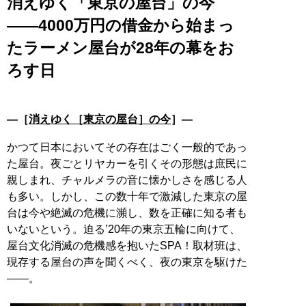
消えゆく「東京の屋台」の今
――4000万円の借金から始まっ
たラーメン屋台が28年の幕をお
ろす日
―［
消えゆく［東京の屋台］の今
］―
かつて日本においてその存在はごく一般的であっ
た屋台。夜ごとリヤカーを引くその形態は庶民に
親しまれ、チャルメラの音に懐かしさを感じる人
も多い。しかし、この数十年で激減した東京の屋
台は今や絶滅の危機に瀕し、数を正確に知る者も
いないという。迫る’20年の東京五輪に向けて、
屋台文化消滅の危機感を抱いたSPA！取材班は、
現存する屋台の声を聞くべく、夜の東京を駆けた
――。