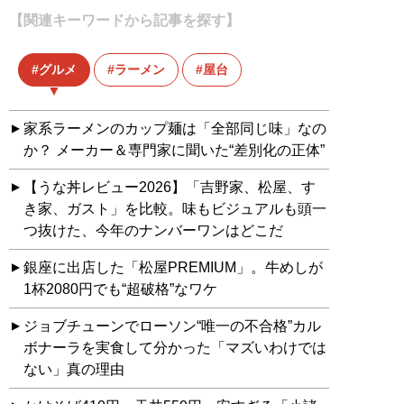
【関連キーワードから記事を探す】
グルメ
ラーメン
屋台
家系ラーメンのカップ麺は「全部同じ味」なの
か？ メーカー＆専門家に聞いた“差別化の正体”
【うな丼レビュー2026】「吉野家、松屋、す
き家、ガスト」を比較。味もビジュアルも頭一
つ抜けた、今年のナンバーワンはどこだ
銀座に出店した「松屋PREMIUM」。牛めしが
1杯2080円でも“超破格”なワケ
ジョブチューンでローソン“唯一の不合格”カル
ボナーラを実食して分かった「マズいわけでは
ない」真の理由