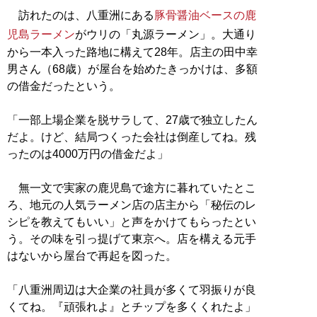
訪れたのは、八重洲にある
豚骨醤油ベースの鹿
児島ラーメン
がウリの「丸源ラーメン」。大通り
から一本入った路地に構えて28年。店主の田中幸
男さん（68歳）が屋台を始めたきっかけは、多額
の借金だったという。
「一部上場企業を脱サラして、27歳で独立したん
だよ。けど、結局つくった会社は倒産してね。残
ったのは4000万円の借金だよ」
無一文で実家の鹿児島で途方に暮れていたとこ
ろ、地元の人気ラーメン店の店主から「秘伝のレ
シピを教えてもいい」と声をかけてもらったとい
う。その味を引っ提げて東京へ。店を構える元手
はないから屋台で再起を図った。
「八重洲周辺は大企業の社員が多くて羽振りが良
くてね。『頑張れよ』とチップを多くくれたよ」