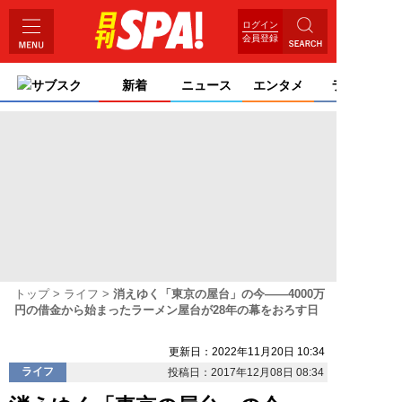
ログイン
会員登録
サブスク
新着
ニュース
エンタメ
ライフ
トップ
ライフ
消えゆく「東京の屋台」の今――4000万
円の借金から始まったラーメン屋台が28年の幕をおろす日
更新日：2022年11月20日 10:34
ライフ
投稿日：2017年12月08日 08:34