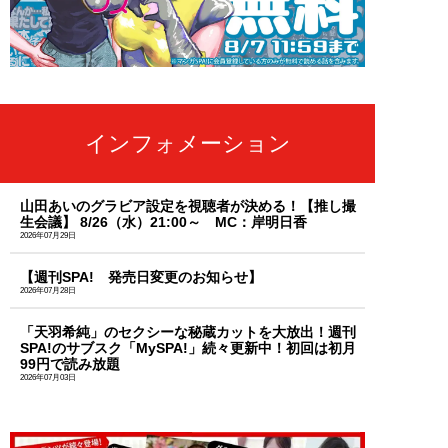
インフォメーション
山田あいのグラビア設定を視聴者が決める！【推し撮
生会議】 8/26（水）21:00～ MC：岸明日香
2026年07月29日
【週刊SPA! 発売日変更のお知らせ】
2026年07月28日
「天羽希純」のセクシーな秘蔵カットを大放出！週刊
SPA!のサブスク「MySPA!」続々更新中！初回は初月
99円で読み放題
2026年07月03日