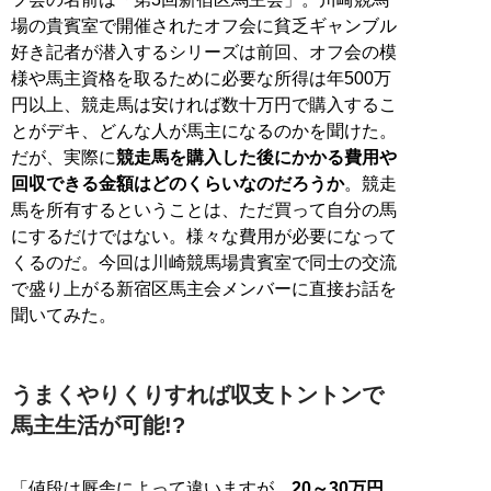
場の貴賓室で開催されたオフ会に貧乏ギャンブル
好き記者が潜入するシリーズは前回、オフ会の模
様や馬主資格を取るために必要な所得は年500万
円以上、競走馬は安ければ数十万円で購入するこ
とがデキ、どんな人が馬主になるのかを聞けた。
だが、実際に
競走馬を購入した後にかかる費用や
回収できる金額はどのくらいなのだろうか
。競走
馬を所有するということは、ただ買って自分の馬
にするだけではない。様々な費用が必要になって
くるのだ。今回は川崎競馬場貴賓室で同士の交流
で盛り上がる新宿区馬主会メンバーに直接お話を
聞いてみた。
うまくやりくりすれば収支トントンで
馬主生活が可能!?
「値段は厩舎によって違いますが、
20～30万円