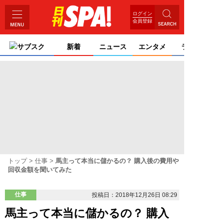
ログイン
会員登録
サブスク
新着
ニュース
エンタメ
ライフ
トップ
仕事
馬主って本当に儲かるの？ 購入後の費用や
回収金額を聞いてみた
仕事
投稿日：2018年12月26日 08:29
馬主って本当に儲かるの？ 購入