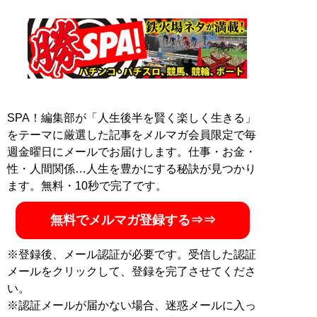
スを絞り込むギャンブラーになる。近鉄球団消滅後、シ
グナルRightの名前で2010年、全公営競技を解説する生
主として話題となり、現在もツイキャスやYoutubeなど
で配信活動を継続中。競輪情報サイト「
競輪展開予想シ
ート
」運営。また、ギャンブラーの視点でプロ野球を数
で分析するのが趣味。
Twitter：
@signalright
SPA！編集部が「人生後半を賢く楽しく生きる」
をテーマに厳選した記事をメルマガ会員限定で毎
記事一覧へ
週金曜日にメールでお届けします。仕事・お金・
性・人間関係…人生を豊かにする秘訣が見つかり
ます。無料・10秒で完了です。
無料でメルマガ登録する⇒⇒
※登録後、メール認証が必要です。受信した認証
メールをクリックして、登録を完了させてくださ
い。
※認証メールが届かない場合、迷惑メールに入っ