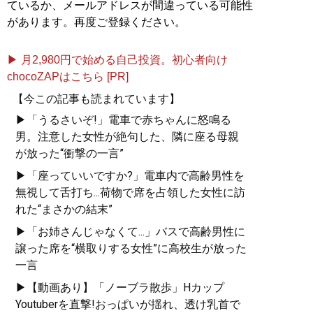
ているか、メールアドレスが間違っている可能性
があります。再度ご登録ください。
▶ 月2,980円で始める自己投資。初心者向け
chocoZAPはこちら [PR]
【今この記事も読まれています】
▶「うるさいぞ!」電車で赤ちゃんに怒鳴る
男。注意した女性が絶句した、隣に座る母親
が放った“衝撃の一言”
▶「座っていいですか?」電車内で高齢男性を
無視して舌打ち...荷物で席を占領した女性に訪
れた“まさかの結末”
▶「お姉さんじゃなくて...」バスで高齢男性に
譲った席を“横取りする女性”に高校生が放った
一言
▶【動画あり】「ノーブラ散歩」Hカップ
Youtuberを直撃!おっぱいが揺れ、透け乳首で