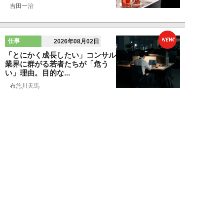
吉田一治
NEW!
仕事
2026年08月02日
「とにかく成長したい」コンサル
業界に群がる若者たちが「危う
い」理由。目的な...
布施川天馬
NEW!
仕事
2026年08月02日
「お局が孫のようにかわいがって
くれた」納言・薄幸が伝授す
る“職場の厄介者を...
週刊SPA！編集部
NEW!
仕事
2026年08月01日
「あの人がいるだけで精神的にな