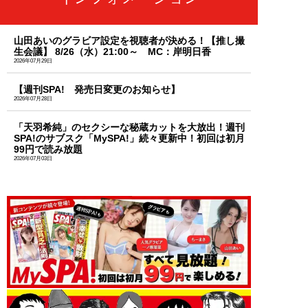
山田あいのグラビア設定を視聴者が決める！【推し撮
生会議】 8/26（水）21:00～ MC：岸明日香
2026年07月29日
【週刊SPA! 発売日変更のお知らせ】
2026年07月28日
「天羽希純」のセクシーな秘蔵カットを大放出！週刊
SPA!のサブスク「MySPA!」続々更新中！初回は初月
99円で読み放題
2026年07月03日