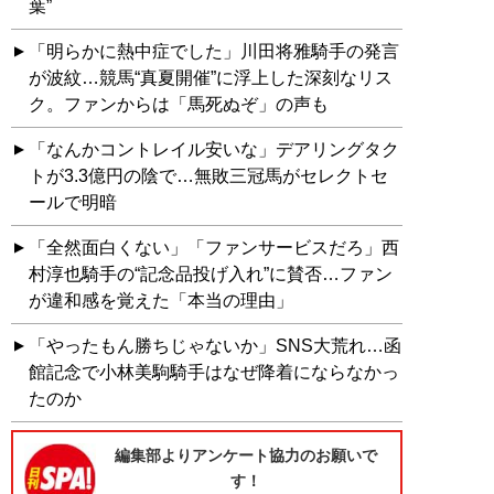
葉”
「明らかに熱中症でした」川田将雅騎手の発言
が波紋…競馬“真夏開催”に浮上した深刻なリス
ク。ファンからは「馬死ぬぞ」の声も
「なんかコントレイル安いな」デアリングタク
トが3.3億円の陰で…無敗三冠馬がセレクトセ
ールで明暗
「全然面白くない」「ファンサービスだろ」西
村淳也騎手の“記念品投げ入れ”に賛否…ファン
が違和感を覚えた「本当の理由」
「やったもん勝ちじゃないか」SNS大荒れ…函
館記念で小林美駒騎手はなぜ降着にならなかっ
たのか