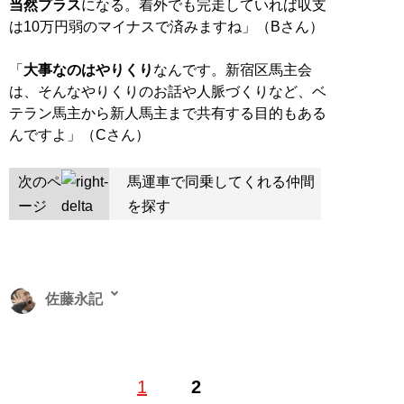
当然プラス
になる。着外でも完走していれば収支
は10万円弱のマイナスで済みますね」（Bさん）
「
大事なのはやりくり
なんです。新宿区馬主会
は、そんなやりくりのお話や人脈づくりなど、ベ
テラン馬主から新人馬主まで共有する目的もある
んですよ」（Cさん）
次のペ
馬運車で同乗してくれる仲間
ージ
を探す
佐藤永記
公営競技ライター・Youtuber。近鉄ファンとして全国の
1
2
遠征観戦費用を稼ぐため、全ての公営競技から勝負レー