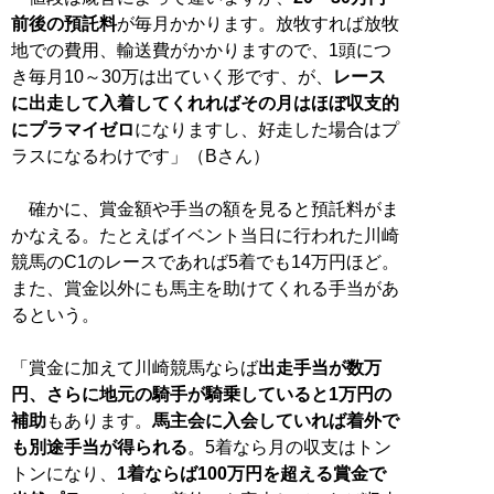
前後の預託料
が毎月かかります。放牧すれば放牧
地での費用、輸送費がかかりますので、1頭につ
き毎月10～30万は出ていく形です、が、
レース
に出走して入着してくれればその月はほぼ収支的
にプラマイゼロ
になりますし、好走した場合はプ
ラスになるわけです」（Bさん）
確かに、賞金額や手当の額を見ると預託料がま
かなえる。たとえばイベント当日に行われた川崎
競馬のC1のレースであれば5着でも14万円ほど。
また、賞金以外にも馬主を助けてくれる手当があ
るという。
「賞金に加えて川崎競馬ならば
出走手当が数万
円、さらに地元の騎手が騎乗していると1万円の
補助
もあります。
馬主会に入会していれば着外で
も別途手当が得られる
。5着なら月の収支はトン
トンになり、
1着ならば100万円を超える賞金で