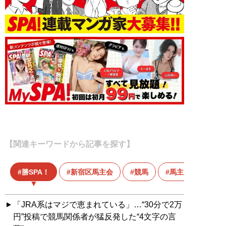
【関連キーワードから記事を探す】
勝SPA！
新宿区馬主会
競馬
馬主
「JRA系はマジで恵まれている」…“30分で2万
円”投稿で競馬関係者が猛反発した“4文字の言