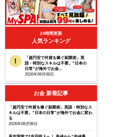
24時間更新
人気ランキング
「超円安で外貨を稼ぐ副業術」英
語・特別なスキルは不要。“日本の
日常”が海外でお金...
2026年08月06日
お金 新着記事
「超円安で外貨を稼ぐ副業術」英語・特別なス
キルは不要。“日本の日常”が海外でお金に変わ
る
2026年08月06日
高市国策で1兆円投入へ！ 高値から“半値暴