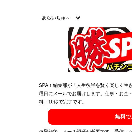
あらいちゅ～
氷河期世代ど真ん中の生まれ。馬主で占い
人でも馬を持てる！」ことを証明するべく
す。Twitter：
@araichuu
記事一覧へ
SPA！編集部が「人生後半を賢く楽しく生
曜日にメールでお届けします。仕事・お金
料・10秒で完了です。
無料で
※登録後、メール認証が必要です。受信し