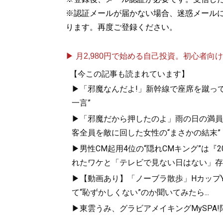
※認証メールが届かない場合、迷惑メール
ります。再度ご登録ください。
▶ 月2,980円で始める自己投資。初心者向けch
【今この記事も読まれています】
▶「邪魔なんだよ!」新幹線で座席を蹴って
一言”
▶「邪魔だから押したのよ」雨の日の満員
客全員を敵に回した女性の“まさかの結末”
▶男性CM起用4位の“隠れCMキング”は『
れたワケと「テレビで見ない日はない」存
▶【動画あり】「ノーブラ散歩」HカップYo
て“恥ずかしくない”のか聞いてみたら...
▶東雲うみ、グラビアメイキングMySPA