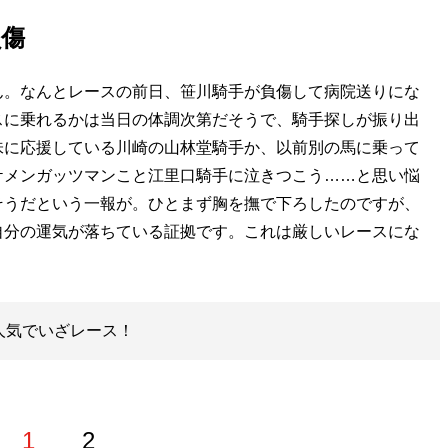
負傷
。なんとレースの前日、笹川騎手が負傷して病院送りにな
スに乗れるかは当日の体調次第だそうで、騎手探しが振り出
味に応援している川崎の山林堂騎手か、以前別の馬に乗って
ケメンガッツマンこと江里口騎手に泣きつこう……と思い悩
そうだという一報が。ひとまず胸を撫で下ろしたのですが、
自分の運気が落ちている証拠です。これは厳しいレースにな
人気でいざレース！
1
2