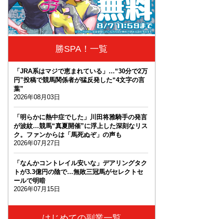
勝SPA！一覧
「JRA系はマジで恵まれている」…“30分で2万
円”投稿で競馬関係者が猛反発した“4文字の言
葉”
2026年08月03日
「明らかに熱中症でした」川田将雅騎手の発言
が波紋…競馬“真夏開催”に浮上した深刻なリス
ク。ファンからは「馬死ぬぞ」の声も
2026年07月27日
「なんかコントレイル安いな」デアリングタク
トが3.3億円の陰で…無敗三冠馬がセレクトセ
ールで明暗
2026年07月15日
はじめての副業一覧