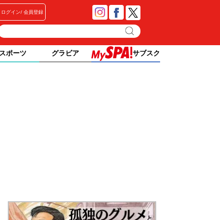
ログイン
会員登録
スポーツ
グラビア
サブスク