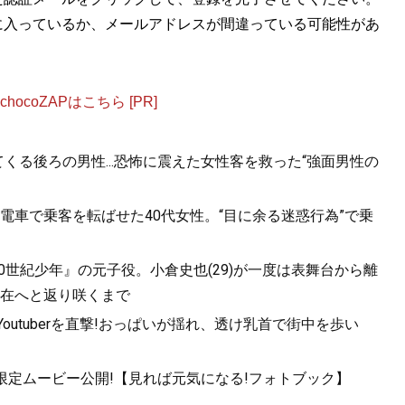
に入っているか、メールアドレスが間違っている可能性があ
ocoZAPはこちら [PR]
くる後ろの男性...恐怖に震えた女性客を救った“強面男性の
電車で乗客を転ばせた40代女性。“目に余る迷惑行為”で乗
20世紀少年』の元子役。小倉史也(29)が一度は表舞台から離
在へと返り咲くまで
utuberを直撃!おっぱいが揺れ、透け乳首で街中を歩い
!限定ムービー公開!【見れば元気になる!フォトブック】