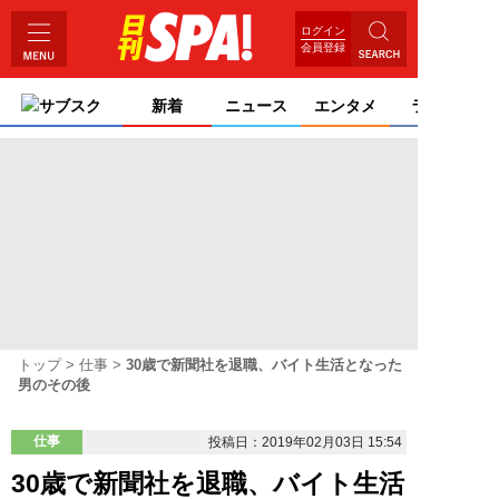
ログイン
会員登録
サブスク
新着
ニュース
エンタメ
ライフ
トップ
仕事
30歳で新聞社を退職、バイト生活となった
男のその後
仕事
投稿日：2019年02月03日 15:54
30歳で新聞社を退職、バイト生活