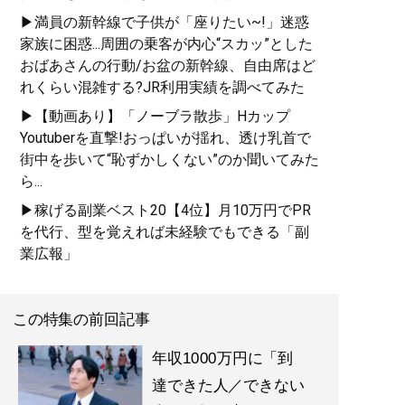
▶満員の新幹線で子供が「座りたい~!」迷惑
家族に困惑...周囲の乗客が内心“スカッ”とした
おばあさんの行動/お盆の新幹線、自由席はど
れくらい混雑する?JR利用実績を調べてみた
▶【動画あり】「ノーブラ散歩」Hカップ
Youtuberを直撃!おっぱいが揺れ、透け乳首で
街中を歩いて“恥ずかしくない”のか聞いてみた
ら...
▶稼げる副業ベスト20【4位】月10万円でPR
を代行、型を覚えれば未経験でもできる「副
業広報」
この特集の前回記事
年収1000万円に「到
達できた人／できない