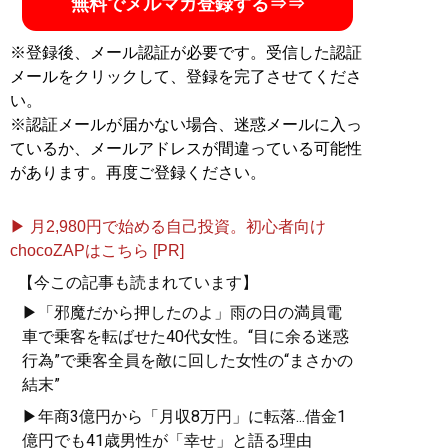
無料でメルマガ登録する⇒⇒
※登録後、メール認証が必要です。受信した認証
メールをクリックして、登録を完了させてくださ
い。
※認証メールが届かない場合、迷惑メールに入っ
ているか、メールアドレスが間違っている可能性
があります。再度ご登録ください。
▶ 月2,980円で始める自己投資。初心者向け
chocoZAPはこちら [PR]
【今この記事も読まれています】
▶「邪魔だから押したのよ」雨の日の満員電
車で乗客を転ばせた40代女性。“目に余る迷惑
行為”で乗客全員を敵に回した女性の“まさかの
結末”
▶年商3億円から「月収8万円」に転落...借金1
億円でも41歳男性が「幸せ」と語る理由