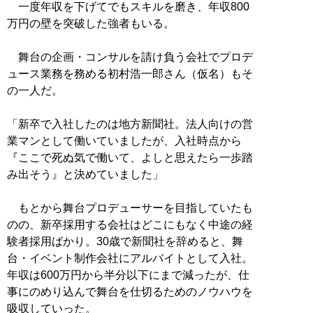
一度年収を下げてでもスキルを磨き、年収800
万円の壁を突破した強者もいる。
舞台の企画・コンサルを請け負う会社でプロデ
ュース業務を務める初村浩一郎さん（仮名）もそ
の一人だ。
「新卒で入社したのは地方新聞社。法人向けの営
業マンとして働いていましたが、入社時点から
『ここで死ぬ気で働いて、よしと思えたら一歩踏
み出そう』と決めていました」
もとから舞台プロデューサーを目指していたも
のの、新卒採用する会社はどこにもなく中途の経
験者採用ばかり。30歳で新聞社を辞めると、舞
台・イベント制作会社にアルバイトとして入社。
年収は600万円から半分以下にまで減ったが、仕
事にのめり込んで舞台を仕切るためのノウハウを
吸収していった。