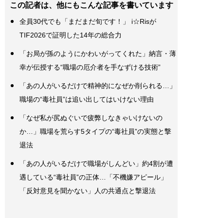
この記者は、他にもこんな記事を書いています
全員30代でも「まだまだ旬です！」 i☆Risが
TIF2026で証明した14年の総合力
「お局が孫のようにかわいがってくれた」納言・薄
幸が伝授する“職場の厄介者を手なずける技術”
「あの人がいるだけで精神的になぜか削られる…」
職場の“毒社員”は追い出してはいけない理由
「なぜ私が尻ぬぐいで疲弊しなきゃいけないの
か…」職場を荒らす5タイプの“毒社員”の実態と撃
退法
「あの人がいるだけで職場がしんどい」約4割が遭
遇している“毒社員”の正体…「不機嫌アピール」
「反対意見を聞かない」人の共通点と撃退法