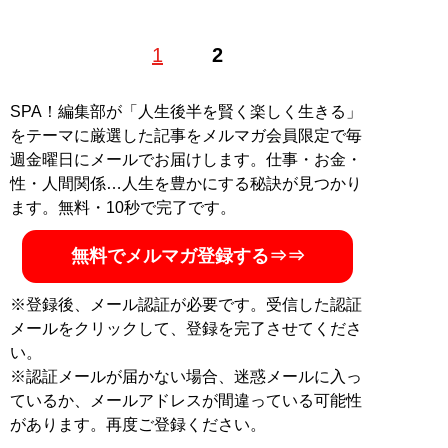
株式会社ラーニャ代表取締役。ドラマや映画の執筆を行
1
2
うライター。Xアカウント：
@Yuichitter
記事一覧へ
SPA！編集部が「人生後半を賢く楽しく生きる」
をテーマに厳選した記事をメルマガ会員限定で毎
週金曜日にメールでお届けします。仕事・お金・
性・人間関係…人生を豊かにする秘訣が見つかり
ます。無料・10秒で完了です。
無料でメルマガ登録する⇒⇒
※登録後、メール認証が必要です。受信した認証
メールをクリックして、登録を完了させてくださ
い。
※認証メールが届かない場合、迷惑メールに入っ
ているか、メールアドレスが間違っている可能性
があります。再度ご登録ください。