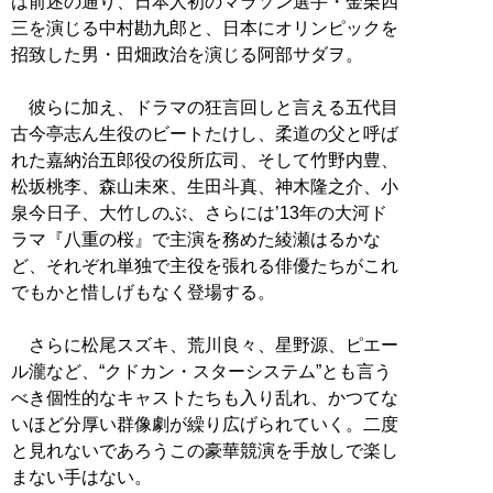
は前述の通り、日本人初のマラソン選手・金栗四
三を演じる中村勘九郎と、日本にオリンピックを
招致した男・田畑政治を演じる阿部サダヲ。
彼らに加え、ドラマの狂言回しと言える五代目
古今亭志ん生役のビートたけし、柔道の父と呼ば
れた嘉納治五郎役の役所広司、そして竹野内豊、
松坂桃李、森山未來、生田斗真、神木隆之介、小
泉今日子、大竹しのぶ、さらには’13年の大河ド
ラマ『八重の桜』で主演を務めた綾瀬はるかな
ど、それぞれ単独で主役を張れる俳優たちがこれ
でもかと惜しげもなく登場する。
さらに松尾スズキ、荒川良々、星野源、ピエー
ル瀧など、“クドカン・スターシステム”とも言う
べき個性的なキャストたちも入り乱れ、かつてな
いほど分厚い群像劇が繰り広げられていく。二度
と見れないであろうこの豪華競演を手放しで楽し
まない手はない。