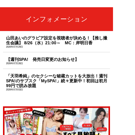
インフォメーション
山田あいのグラビア設定を視聴者が決める！【推し撮
生会議】 8/26（水）21:00～ MC：岸明日香
2026年07月29日
【週刊SPA! 発売日変更のお知らせ】
2026年07月28日
「天羽希純」のセクシーな秘蔵カットを大放出！週刊
SPA!のサブスク「MySPA!」続々更新中！初回は初月
99円で読み放題
2026年07月03日