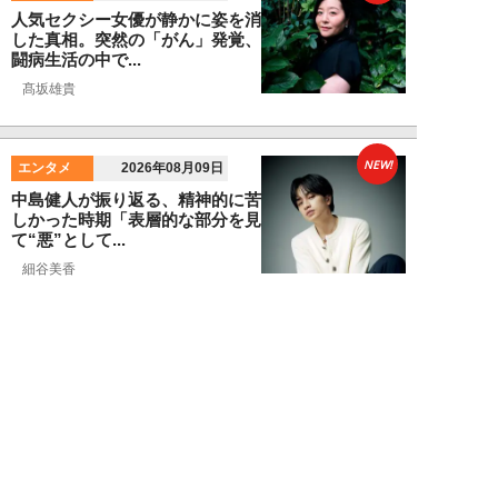
人気セクシー女優が静かに姿を消
した真相。突然の「がん」発覚、
闘病生活の中で...
髙坂雄貴
NEW!
エンタメ
2026年08月09日
中島健人が振り返る、精神的に苦
しかった時期「表層的な部分を見
て“悪”として...
細谷美香
NEW!
エンタメ
2026年08月08日
HKT48・石橋颯、グループ15周
年記念ムックの取材で頭をフル回
転「どうや...
須田紫苑