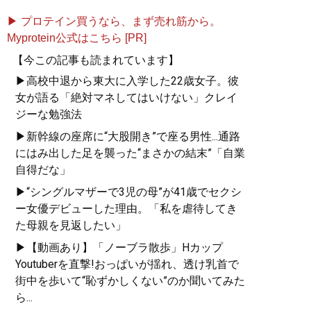
▶ プロテイン買うなら、まず売れ筋から。
Myprotein公式はこちら [PR]
【今この記事も読まれています】
▶高校中退から東大に入学した22歳女子。彼
女が語る「絶対マネしてはいけない」クレイ
ジーな勉強法
▶新幹線の座席に“大股開き”で座る男性...通路
にはみ出した足を襲った“まさかの結末”「自業
自得だな」
▶“シングルマザーで3児の母”が41歳でセクシ
ー女優デビューした理由。「私を虐待してき
た母親を見返したい」
▶【動画あり】「ノーブラ散歩」Hカップ
Youtuberを直撃!おっぱいが揺れ、透け乳首で
街中を歩いて“恥ずかしくない”のか聞いてみた
ら...