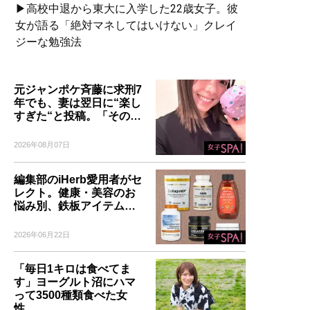
▶高校中退から東大に入学した22歳女子。彼
女が語る「絶対マネしてはいけない」クレイ
ジーな勉強法
元ジャンポケ斉藤に求刑7
年でも、妻は翌日に“楽し
すぎた“と投稿。「その…
2026年08月07日
編集部のiHerb愛用者がセ
レクト。健康・美容のお
悩み別、鉄板アイテム…
2026年06月22日
「毎日1キロは食べてま
す」ヨーグルト沼にハマ
って3500種類食べた女
性…