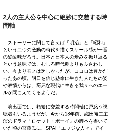
2人の主人公を中心に絶妙に交差する時
間軸
ストーリーに関して言えば「明治」と「昭和」
という二つの激動の時代を描くスケール感が一番
の醍醐味だろう。日本と日本人の歩みを振り返る
という意味では、むしろ時代劇よりもふさわし
い。今よりモノは乏しかったが、ココロは豊かだ
ったあの頃。明日を信じ懸命に生きた人たちの姿
や表情からは、窮屈な現代に生きる我々へのエー
ルが聞こえてくるようだ。
演出面では、頻繁に交差する時間軸に戸惑う視
聴者もいるようだが、今から18年前、織田裕二主
演のドラマ『ロケット・ボーイ』の脚本を書いて
いた頃の宮藤氏に、SPA!「エッジな人々」でイ