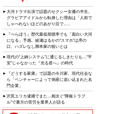
大河ドラマ出演で話題のセクシー女優の半生。
グラビアアイドルから転身した理由は「人前で
しゃべれないほどのあがり症で…」
『べらぼう』歴代最低視聴率でも「面白い大河
になる」予感。綾瀬はるかの“スマホ”は序の
口、ハズレなし脚本家の狙いとは
現代の“上納システム”に通じるしきたりも…“平
安”じゃなかった『光る君へ』の時代
『どうする家康』で話題の今川家、現代社会な
ら「ベンチャーによって倒産に追い込まれた名
門企業」
沢尻エリカ逮捕でまた…相次ぐ“降板トラブ
ル”で裏方の苦労を業界人が語る