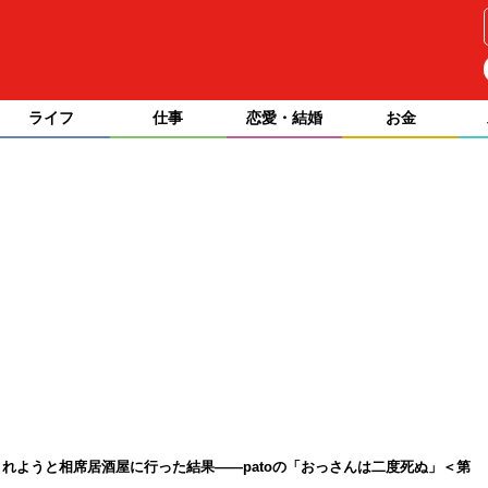
ライフ
仕事
恋愛・結婚
お金
れようと相席居酒屋に行った結果――patoの「おっさんは二度死ぬ」＜第