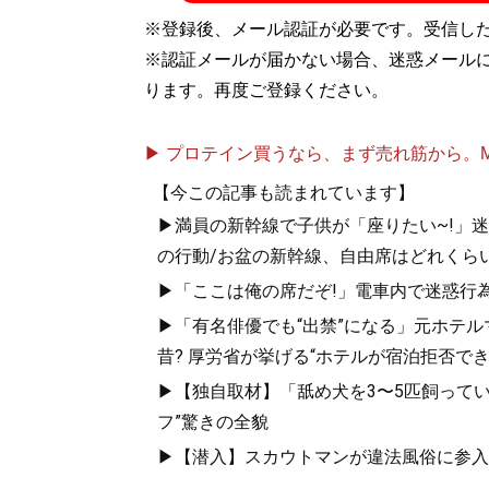
※登録後、メール認証が必要です。受信し
※認証メールが届かない場合、迷惑メール
ります。再度ご登録ください。
記事一覧へ
▶ プロテイン買うなら、まず売れ筋から。Mypr
【今この記事も読まれています】
▶満員の新幹線で子供が「座りたい~!」迷惑
の行動/お盆の新幹線、自由席はどれくらい
▶「ここは俺の席だぞ!」電車内で迷惑行
▶「有名俳優でも“出禁”になる」元ホテ
昔? 厚労省が挙げる“ホテルが宿泊拒否で
▶【独自取材】「舐め犬を3〜5匹飼って
フ”驚きの全貌
▶【潜入】スカウトマンが違法風俗に参入.