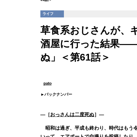
ライフ
草食系おじさんが、
酒屋に行った結果――
ぬ」＜第61話＞
pato
バックナンバー
―［
おっさんは二度死ぬ
］―
昭和は過ぎ、平成も終わり、時代はもう令
いって、エアポートで自撮りを投稿したり、