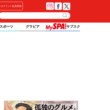
ログイン
会員登録
スポーツ
グラビア
サブスク