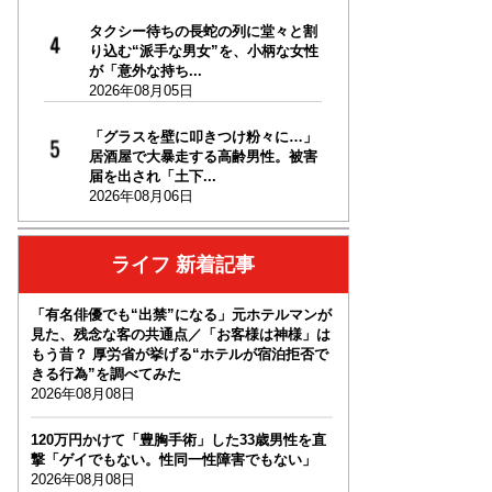
タクシー待ちの長蛇の列に堂々と割
り込む“派手な男女”を、小柄な女性
が「意外な持ち...
2026年08月05日
「グラスを壁に叩きつけ粉々に…」
居酒屋で大暴走する高齢男性。被害
届を出され「土下...
2026年08月06日
ライフ 新着記事
「有名俳優でも“出禁”になる」元ホテルマンが
見た、残念な客の共通点／「お客様は神様」は
もう昔？ 厚労省が挙げる“ホテルが宿泊拒否で
きる行為”を調べてみた
2026年08月08日
120万円かけて「豊胸手術」した33歳男性を直
撃「ゲイでもない。性同一性障害でもない」
2026年08月08日