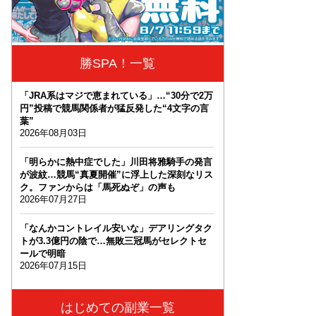
勝SPA！一覧
「JRA系はマジで恵まれている」…“30分で2万
円”投稿で競馬関係者が猛反発した“4文字の言
葉”
2026年08月03日
「明らかに熱中症でした」川田将雅騎手の発言
が波紋…競馬“真夏開催”に浮上した深刻なリス
ク。ファンからは「馬死ぬぞ」の声も
2026年07月27日
「なんかコントレイル安いな」デアリングタク
トが3.3億円の陰で…無敗三冠馬がセレクトセ
ールで明暗
2026年07月15日
はじめての副業一覧