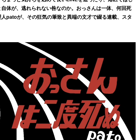
と自体が、逃れられない咎なのか。おっさんは一体、何回死
人patoが、その狂気の筆致と異端の文才で綴る連載、スタ