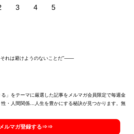
2
3
4
5
umeri
」で発表した悪質業者や援助交際女子高生と対峙する
ざまな媒体に寄稿。発表する記事のほとんどで伝説的バズを
。それは避けようのないことだ"――
んは二度死ぬ
」（扶桑社刊）が発売中。3月28日に、自身の文
大切なものは、感情である 読みたくなる文章の書き方29
_numeri
）
きる」をテーマに厳選した記事をメルマガ会員限定で毎週金
・性・人間関係…人生を豊かにする秘訣が見つかります。無
は二度死ぬ」
』
、いつか二度死ぬ。それは避けようのないことだ"――
メルマガ登録する⇒⇒