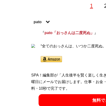
1
pato
テキストサイト管理人。初代管理サイト「
『
pato「おっさんは二度死ぬ」
』
N
「対決シリーズ」が話題となり、以降さま
生み出す。本連載と同名の処女作「
“全てのおっさんは、いつか二度死ぬ
おっさ
章術を綴った「文章で伝えるときにいちばん
の掟（アスコム）」が発売。twitter（
@pato
SPA！編集部が「人生後半を賢く楽しく生
曜日にメールでお届けします。仕事・お金
『
pato「おっさん
料・10秒で完了です。
“全てのおっさんは
無料で