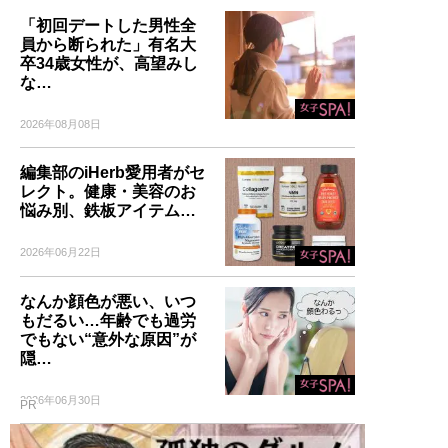
「初回デートした男性全
員から断られた」有名大
卒34歳女性が、高望みし
な…
2026年08月08日
編集部のiHerb愛用者がセ
レクト。健康・美容のお
悩み別、鉄板アイテム…
2026年06月22日
なんか顔色が悪い、いつ
もだるい…年齢でも過労
でもない“意外な原因”が
隠…
2026年06月30日
PR