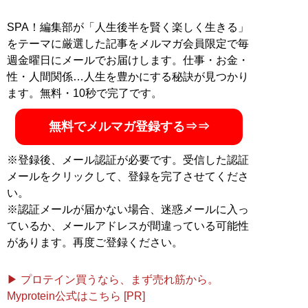
SPA！編集部が「人生後半を賢く楽しく生きる」
『
pato「おっさんは二度死
をテーマに厳選した記事をメルマガ会員限定で毎
ぬ」
』
週金曜日にメールでお届けします。仕事・お金・
性・人間関係…人生を豊かにする秘訣が見つかり
“全てのおっさんは、いつか
ます。無料・10秒で完了です。
二度死ぬ。それは避けよう
のないことだ"――
無料でメルマガ登録する⇒⇒
※登録後、メール認証が必要です。受信した認証
メールをクリックして、登録を完了させてくださ
い。
記事一覧へ
※認証メールが届かない場合、迷惑メールに入っ
ているか、メールアドレスが間違っている可能性
があります。再度ご登録ください。
▶ プロテイン買うなら、まず売れ筋から。
Myprotein公式はこちら [PR]