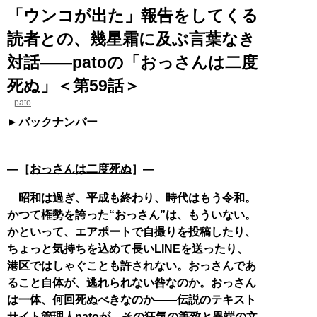
「ウンコが出た」報告をしてくる
読者との、幾星霜に及ぶ言葉なき
対話――patoの「おっさんは二度
死ぬ」＜第59話＞
pato
バックナンバー
―［
おっさんは二度死ぬ
］―
昭和は過ぎ、平成も終わり、時代はもう令和。
かつて権勢を誇った“おっさん”は、もういない。
かといって、エアポートで自撮りを投稿したり、
ちょっと気持ちを込めて長いLINEを送ったり、
港区ではしゃぐことも許されない。おっさんであ
ること自体が、逃れられない咎なのか。おっさん
は一体、何回死ぬべきなのか――伝説のテキスト
サイト管理人patoが、その狂気の筆致と異端の文