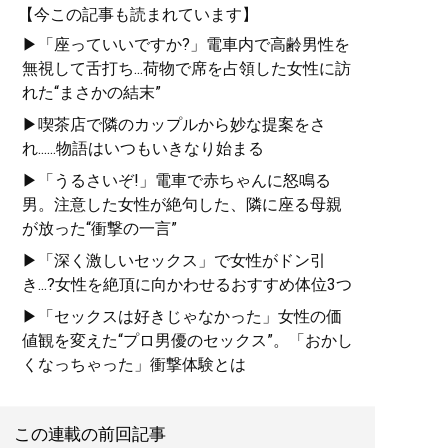
【今この記事も読まれています】
▶「座っていいですか?」電車内で高齢男性を
無視して舌打ち...荷物で席を占領した女性に訪
れた“まさかの結末”
▶喫茶店で隣のカップルから妙な提案をさ
れ......物語はいつもいきなり始まる
▶「うるさいぞ!」電車で赤ちゃんに怒鳴る
男。注意した女性が絶句した、隣に座る母親
が放った“衝撃の一言”
▶「深く激しいセックス」で女性がドン引
き...?女性を絶頂に向かわせるおすすめ体位3つ
▶「セックスは好きじゃなかった」女性の価
値観を変えた“プロ男優のセックス”。「おかし
くなっちゃった」衝撃体験とは
この連載の前回記事