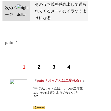
そのうち義務感丸出しで送ら
次のペ
れてくるメールにイラつくよ
ージ
うになる
pato
テキストサイト管理人。初代管理サイト「
Numeri
」で発
1
2
3
4
表した悪質業者や援助交際女子高生と対峙する「対決シ
リーズ」が話題となり、以降さまざまな媒体に寄稿。発
表する記事のほとんどで伝説的バズを生み出す。本連載
pato「おっさんは二度死ぬ」
『
』
と同名の処女作「
おっさんは二度死ぬ
」（扶桑社刊）が
“全てのおっさんは、いつか二度死
発売中。3月28日に、自身の文章術を綴った「文章で伝
ぬ。それは避けようのないこと
えるときにいちばん大切なものは、感情である 読みた
だ"――
くなる文章の書き方29の掟（アスコム）」が発売。
twitter（
@pato_numeri
）