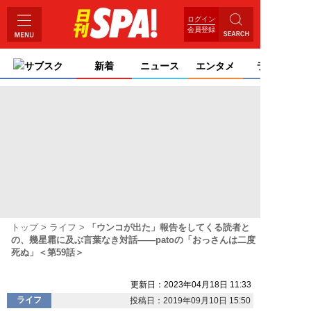
ログイン
会員登録
サブスク
新着
ニュース
エンタメ
ライフ
トップ
ライフ
「ウンコが出た」報告をしてくる読者と
の、幾星霜に及ぶ言葉なき対話――patoの「おっさんは二度
死ぬ」＜第59話＞
更新日：2023年04月18日 11:33
ライフ
投稿日：2019年09月10日 15:50