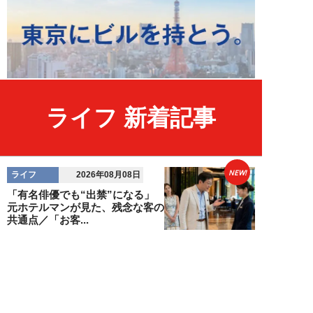
ライフ 新着記事
NEW!
ライフ
2026年08月08日
「有名俳優でも“出禁”になる」
元ホテルマンが見た、残念な客の
共通点／「お客...
オオサキサオリ
NEW!
ライフ
2026年08月08日
120万円かけて「豊胸手術」した