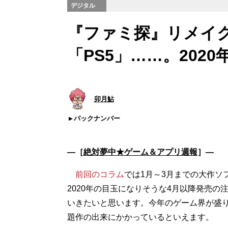
デジタル
『ファミ探』リメイク
「PS5」……。202
卯月鮎
バックナンバー
―［
絶対夢中★ゲーム＆アプリ週報
］―
前回のコラム
では1月～3月までの大作ソ
2020年の目玉になりそうな4月以降発売の
いきたいと思います。今年のゲーム界が盛
題作の出来にかかっているといえます。