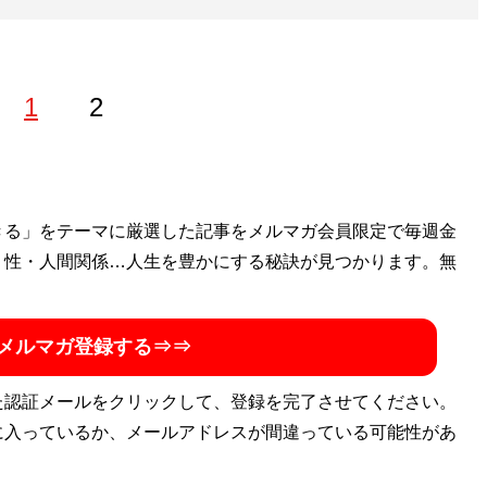
1
2
。ゲーム紹介やコラム、書評を中心にフリーで活動してい
きる」をテーマに厳選した記事をメルマガ会員限定で毎週金
・性・人間関係…人生を豊かにする秘訣が見つかります。無
ファミコン～なつかしゲーム子ども実験室～
』（マイクロマ
も
メルマガ登録する⇒⇒
た認証メールをクリックして、登録を完了させてください。
に入っているか、メールアドレスが間違っている可能性があ