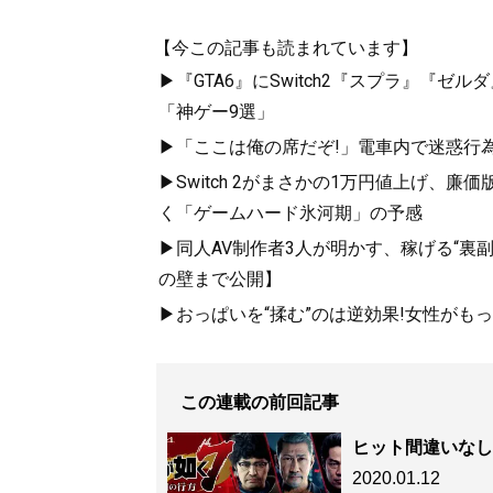
【今この記事も読まれています】
▶『GTA6』にSwitch2『スプラ』『ゼ
「神ゲー9選」
▶「ここは俺の席だぞ!」電車内で迷惑行
▶Switch 2がまさかの1万円値上げ、
く「ゲームハード氷河期」の予感
▶同人AV制作者3人が明かす、稼げる“裏
の壁まで公開】
▶おっぱいを“揉む”のは逆効果!女性がも
この連載の前回記事
ヒット間違いなし
2020.01.12