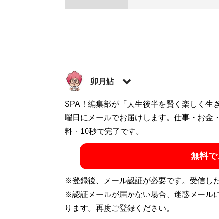
卯月鮎
ゲーム雑誌・アニメ雑誌の編集を経て独立
SPA！編集部が「人生後半を賢く楽しく生
る。雑誌連載をまとめた著作『
曜日にメールでお届けします。仕事・お金
はじめての
ガジン社）はゲーム実況の先駆けという声
料・10秒で完了です。
無料で
記事一覧へ
※登録後、メール認証が必要です。受信し
※認証メールが届かない場合、迷惑メール
ります。再度ご登録ください。