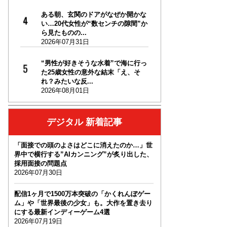
ある朝、玄関のドアがなぜか開かな
い…20代女性が“数センチの隙間”か
ら見たものの...
2026年07月31日
“男性が好きそうな水着”で海に行っ
た25歳女性の意外な結末「え、そ
れ？みたいな反...
2026年08月01日
デジタル 新着記事
「面接での頭のよさはどこに消えたのか…」世
界中で横行する”AIカンニング”が炙り出した、
採用面接の問題点
2026年07月30日
配信1ヶ月で1500万本突破の「かくれんぼゲー
ム」や「世界最後の少女」も。大作を置き去り
にする最新インディーゲーム4選
2026年07月19日