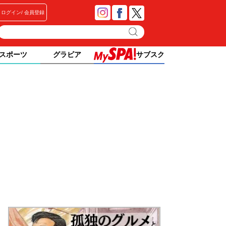
ログイン
会員登録
スポーツ
グラビア
サブスク