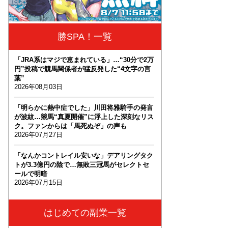
勝SPA！一覧
「JRA系はマジで恵まれている」…“30分で2万
円”投稿で競馬関係者が猛反発した“4文字の言
葉”
2026年08月03日
「明らかに熱中症でした」川田将雅騎手の発言
が波紋…競馬“真夏開催”に浮上した深刻なリス
ク。ファンからは「馬死ぬぞ」の声も
2026年07月27日
「なんかコントレイル安いな」デアリングタク
トが3.3億円の陰で…無敗三冠馬がセレクトセ
ールで明暗
2026年07月15日
はじめての副業一覧