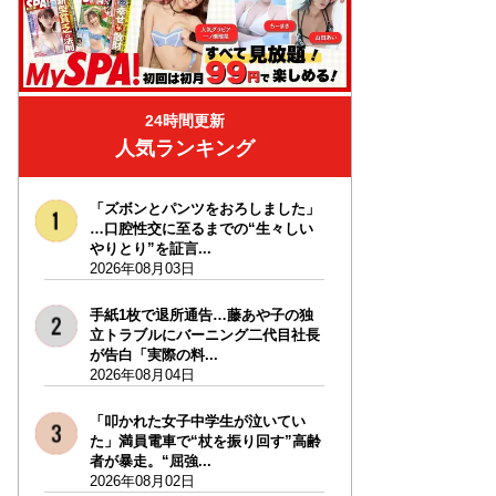
24時間更新
人気ランキング
「ズボンとパンツをおろしました」
…口腔性交に至るまでの“生々しい
やりとり”を証言...
2026年08月03日
手紙1枚で退所通告…藤あや子の独
立トラブルにバーニング二代目社長
が告白「実際の料...
2026年08月04日
「叩かれた女子中学生が泣いてい
た」満員電車で“杖を振り回す”高齢
者が暴走。“屈強...
2026年08月02日