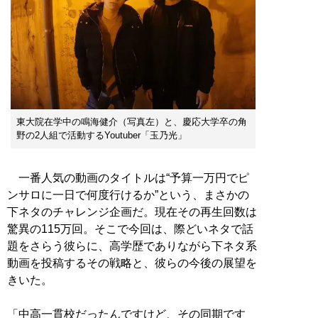
東大院在学中の鳴海健介（写真左）と、慶応大学卒の角
野の2人組で活動するYoutuber「玉乃光」
一番人気の動画のタイトルは“予算一万円でピ
ンサロに一日で何度行けるか”という、まさかの
下ネタのチャレンジ企画だ。現在その再生回数は
驚異の115万回。そこで今回は、際どいネタで話
題をさらう彼らに、高学歴でありながら下ネタ系
動画を投稿するその戦略と、彼らの今後の展望を
きいた。
「中高一貫校だったんですけど、その同期です