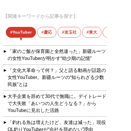
【関連キーワードから記事を探す】
YouTuber
慶応
攻玉社
東大
玉乃光
「家のご飯が保育園と全然違った」新疆ルーツ
の女性YouTuberが明かす“幼少期の記憶”
「文化大革命って何？」父と語る動画が話題の
女性YouTuber。新疆ルーツの“知られざる少数
民族”とは
大手企業を辞めて30代で無職に。デイトレード
で大失敗「あいつの人生どうなる？」から
YouTubeに見出した活路
「釣れる魚は増えたけど、友達は減った」現役
OL釣りYouTuberが“会社を辞めない”理由