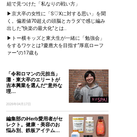
組で見つけた「私なりの戦い方」
▶京大卒の女性に「S♡Xに対する思い」を聞
く。偏差値70超えの頭脳とカラダで感じ編み
出した“快楽の最大化”とは...
▶トー横キッズと東大生が一緒に「勉強会」
をするワケとは?慶應大を目指す“厚底ローフ
ァー”の17歳も
「令和ロマンの元担当」
灘・東大卒のエリートが
吉本興業を選んだ“意外な
理…
2026年04月17日
編集部のiHerb愛用者がセ
レクト。健康・美容のお
悩み別、鉄板アイテム…