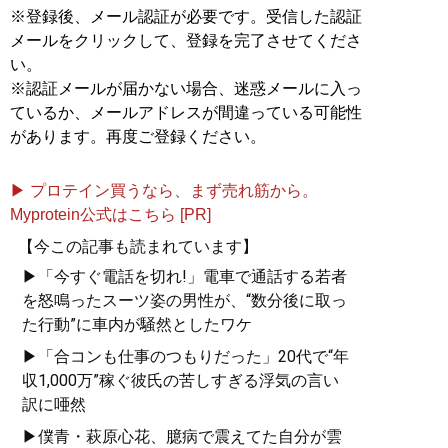
※登録後、メール認証が必要です。受信した認証
メールをクリックして、登録を完了させてくださ
い。
※認証メールが届かない場合、迷惑メールに入っ
ているか、メールアドレスが間違っている可能性
があります。再度ご登録ください。
▶ プロテイン買うなら、まず売れ筋から。
Myprotein公式はこちら [PR]
【今この記事も読まれています】
▶「今すぐ電話を切れ!」電車で通話する若者
を怒鳴ったスーツ姿の男性が、“数分後に取っ
た行動”に車内が騒然としたワケ
▶「合コンも仕事のつもりだった」20代で“年
収1,000万”稼ぐ彼氏の苦しすぎる浮気の言い
訳に唖然
▶僕青・萩原心花、臆病で震えてた自分が雲