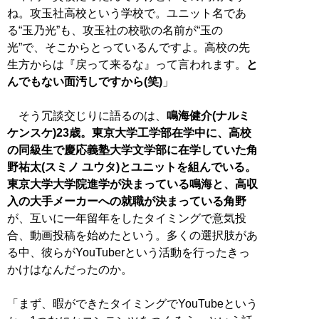
ね。攻玉社高校という学校で。ユニット名であ
る“玉乃光”も、攻玉社の校歌の名前が“玉の
光”で、そこからとっているんですよ。高校の先
生方からは『戻って来るな』って言われます。
と
んでもない面汚しですから(笑)
」
そう冗談交じりに語るのは、
鳴海健介(ナルミ
ケンスケ)23歳。東京大学工学部在学中に、高校
の同級生で慶応義塾大学文学部に在学していた角
野祐太(スミノ ユウタ)とユニットを組んでいる。
東京大学大学院進学が決まっている鳴海と、高収
入の大手メーカーへの就職が決まっている角野
が、互いに一年留年をしたタイミングで意気投
合、動画投稿を始めたという。多くの選択肢があ
る中、彼らがYouTuberという活動を行ったきっ
かけはなんだったのか。
「まず、暇ができたタイミングでYouTubeという