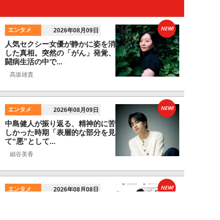
NEW!
エンタメ
2026年08月09日
人気セクシー女優が静かに姿を消
した真相。突然の「がん」発覚、
闘病生活の中で...
髙坂雄貴
NEW!
エンタメ
2026年08月09日
中島健人が振り返る、精神的に苦
しかった時期「表層的な部分を見
て“悪”として...
細谷美香
NEW!
エンタメ
2026年08月08日
HKT48・石橋颯、グループ15周
年記念ムックの取材で頭をフル回