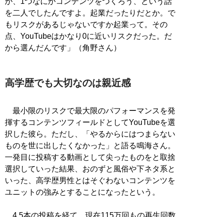
か、1つなにかコンテンツをつくろう、という話
を二人でしたんですよ。起業だったりだとか。で
もリスクがあるじゃないですか起業って。その
点、YouTubeはかなり0に近いリスクだった。だ
から選んだんです」（角野さん）
高学歴でも大切なのは親近感
最小限のリスクで最大限のパフォーマンスを発
揮するコンテンツフィールドとしてYouTubeを選
択した彼ら。ただし、「やるからにはつまらない
ものを世に出したくなかった」と語る鳴海さん。
一発目に投稿する動画として尖ったものをと取捨
選択していった結果、おのずと風俗や下ネタ系と
いった、高学歴男性とはそぐわないコンテンツを
ユニットの強みとすることになったという。
4,5本の投稿を経て、現在115万回もの再生回数