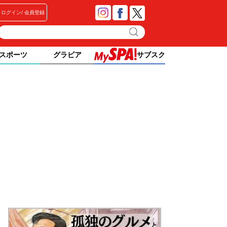
ログイン
会員登録
スポーツ
グラビア
サブスク