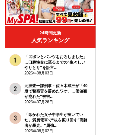
24時間更新
人気ランキング
「ズボンとパンツをおろしました」
…口腔性交に至るまでの“生々しい
やりとり”を証言...
2026年08月03日
元捜査一課刑事・佐々木成三が「40
歳で警察官を辞めたワケ」…価値観
が崩れた“被害...
2026年07月28日
「叩かれた女子中学生が泣いてい
た」満員電車で“杖を振り回す”高齢
者が暴走。“屈強...
2026年08月02日