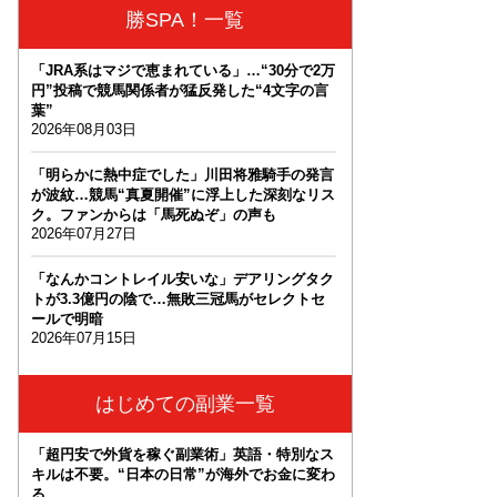
勝SPA！一覧
「JRA系はマジで恵まれている」…“30分で2万
円”投稿で競馬関係者が猛反発した“4文字の言
葉”
2026年08月03日
「明らかに熱中症でした」川田将雅騎手の発言
が波紋…競馬“真夏開催”に浮上した深刻なリス
ク。ファンからは「馬死ぬぞ」の声も
2026年07月27日
「なんかコントレイル安いな」デアリングタク
トが3.3億円の陰で…無敗三冠馬がセレクトセ
ールで明暗
2026年07月15日
はじめての副業一覧
「超円安で外貨を稼ぐ副業術」英語・特別なス
キルは不要。“日本の日常”が海外でお金に変わ
る