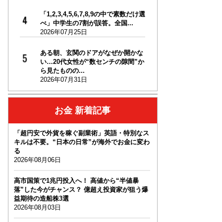
「1,2,3,4,5,6,7,8,9の中で素数だけ選
べ」中学生の7割が誤答。全国...
2026年07月25日
ある朝、玄関のドアがなぜか開かな
い…20代女性が“数センチの隙間”か
ら見たものの...
2026年07月31日
お金 新着記事
「超円安で外貨を稼ぐ副業術」英語・特別なス
キルは不要。“日本の日常”が海外でお金に変わ
る
2026年08月06日
高市国策で1兆円投入へ！ 高値から“半値暴
落”した今がチャンス？ 億超え投資家が狙う爆
益期待の造船株3選
2026年08月03日