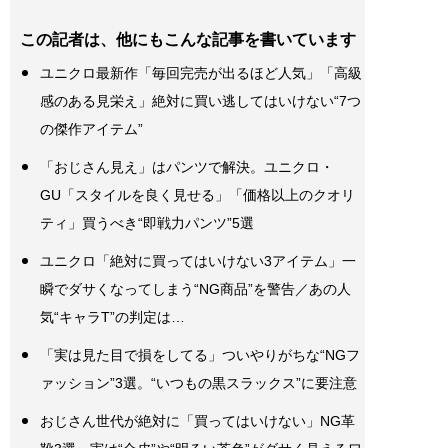
この記者は、他にもこんな記事を書いています
ユニクロ最新作「毎回完売が出るほど人気」「高級
感のある見栄え」絶対に買い逃してはいけない“7つ
の傑作アイテム”
「おじさん見え」はパンツで解決。ユニクロ・
GU「スタイルを良く見せる」「価格以上のクオリ
ティ」買うべき“即戦力パンツ”5選
ユニクロ「絶対に買ってはいけない3アイテム」一
瞬でダサくなってしまう“NG商品”を警告／あの人
気“キャラT”の判定は…
「実は見た目で損をしてる」ついやりがちな“NGフ
ァッション”3選。“いつもの黒スラックス”に要注意
おじさん世代が絶対に「買ってはいけない」NG革