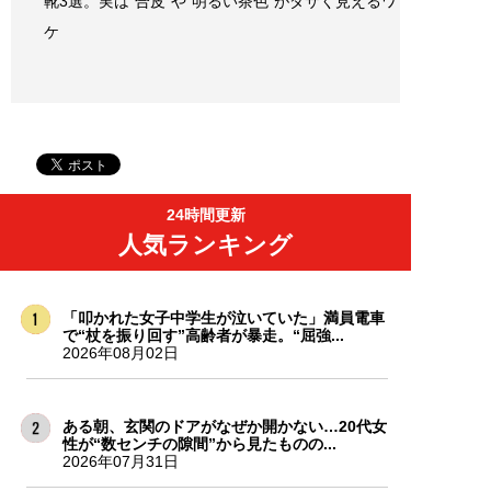
靴3選。実は“合皮”や“明るい茶色”がダサく見えるワ
ケ
24時間更新
人気ランキング
「叩かれた女子中学生が泣いていた」満員電車
で“杖を振り回す”高齢者が暴走。“屈強...
2026年08月02日
ある朝、玄関のドアがなぜか開かない…20代女
性が“数センチの隙間”から見たものの...
2026年07月31日