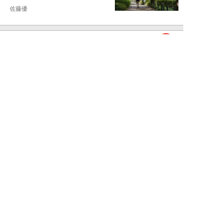
佐藤優
NEW!
ライフ
2026年08月05日
タクシー待ちの長蛇の列に堂々と
割り込む“派手な男女”を、小柄
な女性が「意外...
和泉太郎
NEW!
ライフ
2026年08月05日
エコノミー席「頭カクンで眠れな
い」問題を解決？航空ジャーナリ
ストが見つけた...
北島幸司
NEW!
ライフ
2026年08月04日
「バスの優先席に荷物を置く」外