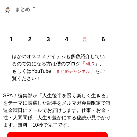
まとめ
株式会社RePLAY代表取締役。ブランドやセレクトショ
1
2
3
4
5
6
ップ、古着、ウェブメディアなどアパレルに関する多彩
な事業を運営。ユーチューブ「
まとめチャンネル
」など
でオシャレ初心者にもわかりやすいファッション情報を
ほかのオススメアイテムも多数紹介してい
配信中！
るので気になる方は僕のブログ「
」、
MLR
もしくはYouTube「
」をご
まとめチャンネル
記事一覧へ
覧ください！
SPA！編集部が「人生後半を賢く楽しく生きる」
をテーマに厳選した記事をメルマガ会員限定で毎
週金曜日にメールでお届けします。仕事・お金・
性・人間関係…人生を豊かにする秘訣が見つかり
ます。無料・10秒で完了です。