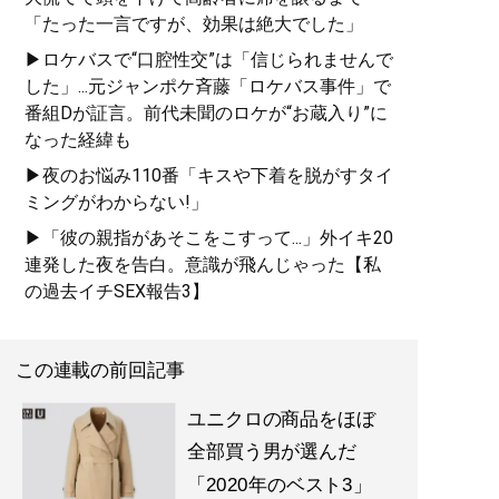
「たった一言ですが、効果は絶大でした」
▶ロケバスで“口腔性交”は「信じられませんで
した」...元ジャンポケ斉藤「ロケバス事件」で
番組Dが証言。前代未聞のロケが“お蔵入り”に
なった経緯も
▶夜のお悩み110番「キスや下着を脱がすタイ
ミングがわからない!」
▶「彼の親指があそこをこすって...」外イキ20
連発した夜を告白。意識が飛んじゃった【私
の過去イチSEX報告3】
この連載の前回記事
ユニクロの商品をほぼ
全部買う男が選んだ
「2020年のベスト3」