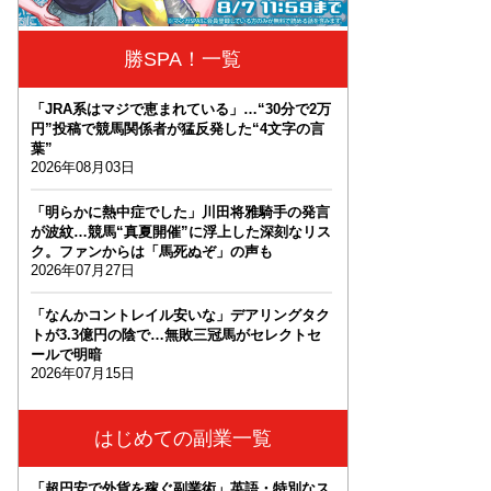
勝SPA！一覧
「JRA系はマジで恵まれている」…“30分で2万
円”投稿で競馬関係者が猛反発した“4文字の言
葉”
2026年08月03日
「明らかに熱中症でした」川田将雅騎手の発言
が波紋…競馬“真夏開催”に浮上した深刻なリス
ク。ファンからは「馬死ぬぞ」の声も
2026年07月27日
「なんかコントレイル安いな」デアリングタク
トが3.3億円の陰で…無敗三冠馬がセレクトセ
ールで明暗
2026年07月15日
はじめての副業一覧
「超円安で外貨を稼ぐ副業術」英語・特別なス