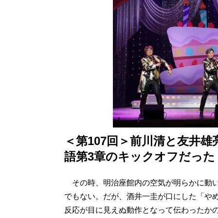
＜第107回＞前川清と友井
語第3章のキックオフだった
その時、明治座館内の空気が明らかに動い
でもない。だが、酒井一圭が口にした「や
反応が目に見えぬ動作となって伝わったか