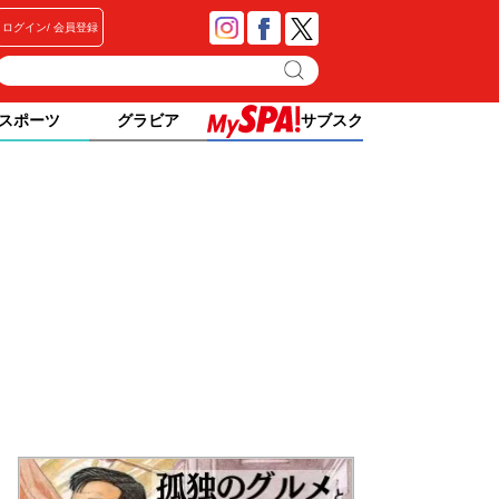
ログイン
会員登録
スポーツ
グラビア
サブスク