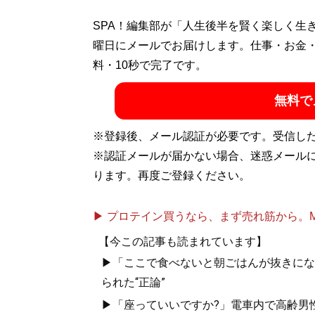
（すずきけん）――’66年、東京都葛飾区亀
SPA！編集部が「人生後半を賢く楽しく生
21年間、ベースボール・マガジン社に在籍
曜日にメールでお届けします。仕事・お金
レスmobile』編集長を務める。退社後は
料・10秒で完了です。
などで執筆。50団体以上のプロレス中継の
無料で
を務めたことから知り合い、マッスル休止
コラムを寄稿している。
Twitter@yaroutxt
、
※登録後、メール認証が必要です。受信し
とハッピー～純烈物語
』『
純烈物語 20-21
※認証メールが届かない場合、迷惑メール
ります。再度ご登録ください。
『
純烈物語 20-21
▶ プロテイン買うなら、まず売れ筋から。Mypr
「濃厚接触アイド
【今この記事も読まれています】
禍」。20年末、
▶「ここで食べないと朝ごはんが抜きにな
イドル「純烈」は
られた“正論”
▶「座っていいですか?」電車内で高齢男性