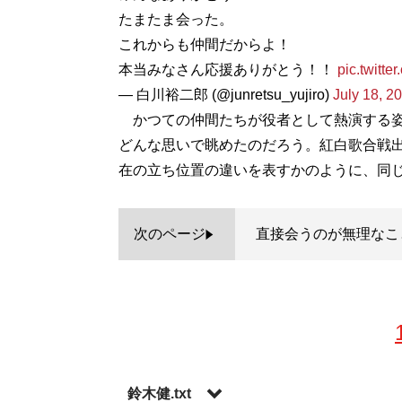
たまたま会った。
これからも仲間だからよ！
本当みなさん応援ありがとう！！
pic.twitt
— 白川裕二郎 (@junretsu_yujiro)
July 18, 2
かつての仲間たちが役者として熱演する姿
どんな思いで眺めたのだろう。紅白歌合戦
在の立ち位置の違いを表すかのように、同
次のページ
直接会うのが無理なこ
鈴木健.txt