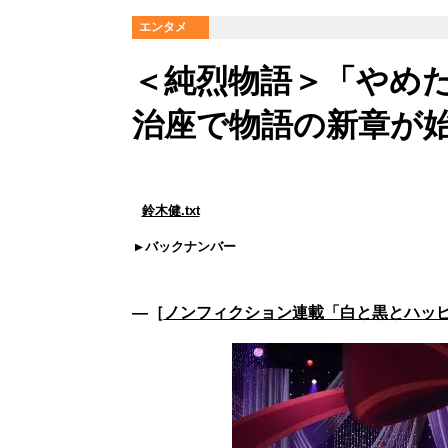
エンタメ
＜純烈物語＞「やめ
治座で物語の新章が始
鈴木健.txt
バックナンバー
―［
ノンフィクション連載「白と黒とハッピ