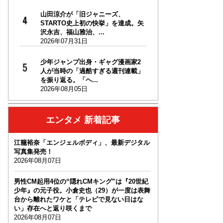
山田涼介が「旧ジャニーズ、
STARTO史上初の快挙」を達成。矢
沢永吉、福山雅治、...
2026年07月31日
少年ジャンプ出身・ギャグ漫画家2
人が当時の「過酷すぎる週刊連載」
を振り返る。「ヘ...
2026年08月05日
エンタメ 新着記事
江籠裕奈「エンジェルボディ」、最新デジタル
写真集発売！
2026年08月07日
男性CM起用4位の“隠れCMキング”は『20世紀
少年』の元子役。小倉史也（29）が一度は表舞
台から離れたワケと「テレビで見ない日はな
い」存在へと返り咲くまで
2026年08月07日