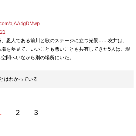
er.com/ajAA4gDMwp
021
、恩人である前川と歌のステージに立つ光景……友井は、
出場を夢見て、いいことも悪いことも共有してきた5人は、現
じ空間へいながら別の場所にいた。
とはわかっている
1
2
3