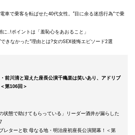
電車で乗客を転ばせた40代女性。“目に余る迷惑行為”で乗
潮に...!ポイントは「羞恥心をあおること」
ー~純烈物語
』
できなかった”理由とは?女のSEX後悔エピソード2選
きたのか?波乱万丈、結成から2度目の紅白まで。今こそ明か
」。
・前川清と迎えた座長公演千穐楽は笑いあり、アドリブ
＜第106回＞
の状態で助けてもらっている」リーダー酒井が漏らした
7
ブレターと歌 母なる地・明治座初座長公演開幕！＜第