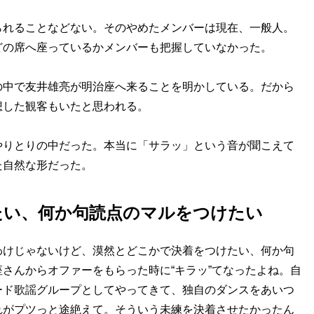
れることなどない。そのやめたメンバーは現在、一般人。
どの席へ座っているかメンバーも把握していなかった。
中で友井雄亮が明治座へ来ることを明かしている。だから
想した観客もいたと思われる。
りとりの中だった。本当に「サラッ」という音が聞こえて
た自然な形だった。
たい、何か句読点のマルをつけたい
わけじゃないけど、漠然とどこかで決着をつけたい、何か句
さんからオファーをもらった時に“キラッ”てなったよね。自
ード歌謡グループとしてやってきて、独自のダンスをあいつ
れがプツっと途絶えて。そういう未練を決着させたかったん