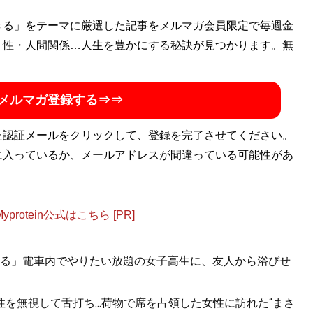
有出身。’88年９月～’09年９月までアルバイト時代から数え
きる」をテーマに厳選した記事をメルマガ会員限定で毎週金
し『週刊プロレス』編集次長及び同誌携帯サイト『週刊プロ
・性・人間関係…人生を豊かにする秘訣が見つかります。無
フリー編集ライターとしてプロレスに限らず音楽、演劇、映画
実況・解説をする。酒井一圭とはマッスルのテレビ中継解説
メルマガ登録する⇒⇒
後も出演舞台のレビューを執筆。今回のマッスル再開時にも
facebook「Kensuzukitxt」
blog「KEN筆.txt」
。著書『
白と黒
た認証メールをクリックして、登録を完了させてください。
』が発売
に入っているか、メールアドレスが間違っている可能性があ
』
otein公式はこちら [PR]
ル解散の危機!?」エンタメ界を揺るがしている「コロナ
3年連続3度目の紅白歌合戦出場を果たした、スーパー銭湯ア
る」電車内でやりたい放題の女子高生に、友人から浴びせ
いかにコロナと戦い、それを乗り越えてきたのか。
を無視して舌打ち...荷物で席を占領した女性に訪れた“まさ