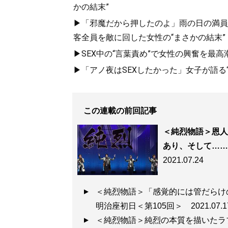
かの結末”
▶「邪魔だから押したのよ」雨の日の満員
客全員を敵に回した女性の“まさかの結末”
▶SEX中の“言葉責め”で女性の興奮を最高
『
白と黒とハッピ
▶「アノ夜はSEXしたかった」女子が語る“
なぜ純烈は復活で
される「純烈物語
この連載の前回記事
＜純烈物語＞恩人
あり、そして……
2021.07.24
記事一覧へ
＜純烈物語＞「感覚的には管だらけ
明治座初日＜第105回＞
2021.07.1
＜純烈物語＞純烈の本質を描いたラ