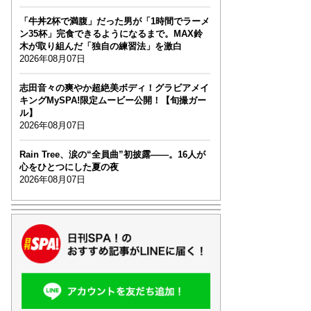
「牛丼2杯で満腹」だった男が「1時間でラーメ
ン35杯」完食できるようになるまで。MAX鈴
木が取り組んだ「独自の練習法」を激白
2026年08月07日
志田音々の爽やか超絶美ボディ！グラビアメイ
キングMySPA!限定ムービー公開！【旬撮ガー
ル】
2026年08月07日
Rain Tree、涙の“全員曲”初披露――。16人が
心をひとつにした夏の夜
2026年08月07日