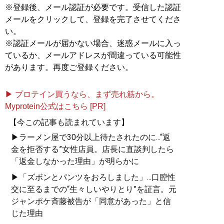
※登録後、メール認証が必要です。受信した認証
語
』『
純烈物語 20-21
』が発売
メールをクリックして、登録を完了させてくださ
い。
『
純烈物語 20-21
』
※認証メールが届かない場合、迷惑メールに入っ
ているか、メールアドレスが間違っている可能性
「濃厚接触アイドル解散
があります。再度ご登録ください。
の危機!?」エンタメ界を揺
るがしている「コロナ
▶ プロテイン買うなら、まず売れ筋から。
禍」。20年末、3年連続3
Myprotein公式はこちら [PR]
度目の紅白歌合戦出場を
果たした、スーパー銭湯
【今この記事も読まれています】
アイドル「純烈」はいか
▶ラーメン屋で30分以上待たされたのに...“返
にコロナと戦い、それを
金を拒否する”女性店員。店長に直談判したら
乗り越えてきたのか。
「返金しなかった理由」が明らかに
▶「ズボンとパンツをおろしました」...口腔性
交に至るまでの“生々しいやりとり”を証言。元
ジャンポケ斉藤被告が「同意があった」と信
『
白と黒とハッピー~純烈
じた理由
物語
』