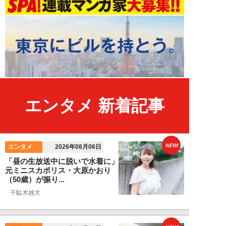
エンタメ 新着記事
NEW!
エンタメ
2026年08月06日
「昼の生放送中に脱いで水着に」
元ミニスカポリス・大原かおり
（50歳）が振り...
千駄木雄大