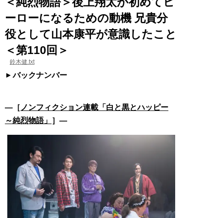
＜純烈物語＞後上翔太が初めてヒ
ーローになるための動機 兄貴分
役として山本康平が意識したこと
＜第110回＞
鈴木健.txt
バックナンバー
―［
ノンフィクション連載「白と黒とハッピー
～純烈物語」
］―