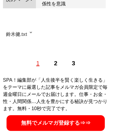
係性を意識
鈴木健.txt
（すずきけん）――’66年、東京都葛飾区亀有出身。’88
1
2
3
年９月～’09年９月までアルバイト時代から数え21年
間、ベースボール・マガジン社に在籍し『週刊プロレ
ス』編集次長及び同誌携帯サイト『週刊プロレス
SPA！編集部が「人生後半を賢く楽しく生きる」
mobile』編集長を務める。退社後はフリー編集ライター
をテーマに厳選した記事をメルマガ会員限定で毎
としてプロレスに限らず音楽、演劇、映画などで執筆。
週金曜日にメールでお届けします。仕事・お金・
50団体以上のプロレス中継の実況・解説をする。酒井一
性・人間関係…人生を豊かにする秘訣が見つかり
圭とはマッスルのテレビ中継解説を務めたことから知り
ます。無料・10秒で完了です。
合い、マッスル休止後も出演舞台のレビューを執筆。今
回のマッスル再開時にもコラムを寄稿している。
無料でメルマガ登録する⇒⇒
Twitter@yaroutxt
、
facebook「Kensuzukitxt」
blog「KEN筆.txt」
。著書『
白と黒とハッピー～純烈物