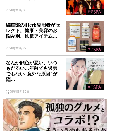
2026年08月05日
編集部のiHerb愛用者がセ
レクト。健康・美容のお
悩み別、鉄板アイテム…
2026年06月22日
なんか顔色が悪い、いつ
もだるい…年齢でも過労
でもない“意外な原因”が
隠…
2026年06月30日
PR