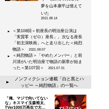
夢を山本康平は憶えて
いた
2021.08.14
＜第108回＞初座長の明治座公演は
「実質零（ゼロ）座長」。次なる座長
「初主演映画」へと走り出した＜純烈
物語＞
2021.08.07
＜純烈物語＞「やめたメンバー」と前
川清がいた明治座で物語の新章が始ま
った＜第107回＞
2021.07.31
ノンフィクション連載「白と黒とハ
▲
ッピー ～純烈物語」の一覧へ
「俺、マジで向いてない
な」キスマイ玉森裕太、
TVer1000万再生で大…