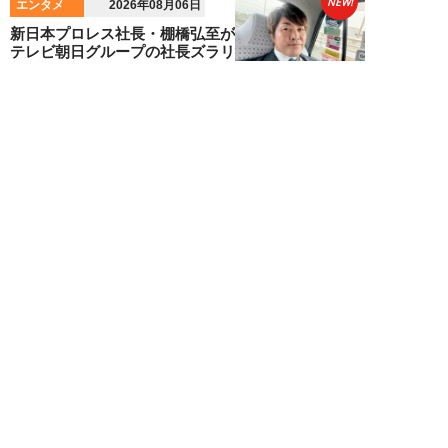
NEW!
エンタメ
2026年08月06日
新日本プロレス社長・棚橋弘至が
テレビ朝日グループの社長ズラリ
20人を前に、...
棚橋弘至
NEW!
エンタメ
2026年08月06日
小島瑠那、プールに浮かぶ真ん丸
ヒップに注目！グラビアメイキン
グMySPA!...
NEW!
エンタメ
2026年08月06日
unFinale Tokyo・小島瑠那、8年
ぶりグラビアで魅せた“えちえ
ち...
吉岡 俊