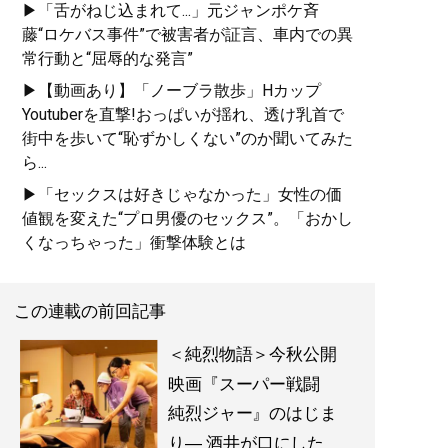
▶「舌がねじ込まれて...」元ジャンポケ斉
なぜ純烈は復活できたの
藤“ロケバス事件”で被害者が証言、車内での異
か?波乱万丈、結成から2
常行動と“屈辱的な発言”
度目の紅白まで。今こそ
▶【動画あり】「ノーブラ散歩」Hカップ
明かされる「純烈物
Youtuberを直撃!おっぱいが揺れ、透け乳首で
語」。
街中を歩いて“恥ずかしくない”のか聞いてみた
ら...
▶「セックスは好きじゃなかった」女性の価
記事一覧へ
値観を変えた“プロ男優のセックス”。「おかし
くなっちゃった」衝撃体験とは
この連載の前回記事
＜純烈物語＞今秋公開
映画『スーパー戦闘
純烈ジャー』のはじま
り― 酒井が口にした