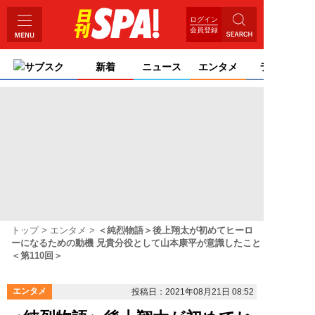
ログイン
会員登録
サブスク
新着
ニュース
エンタメ
ライフ
トップ
エンタメ
＜純烈物語＞後上翔太が初めてヒーロ
ーになるための動機 兄貴分役として山本康平が意識したこと
＜第110回＞
エンタメ
投稿日：2021年08月21日 08:52