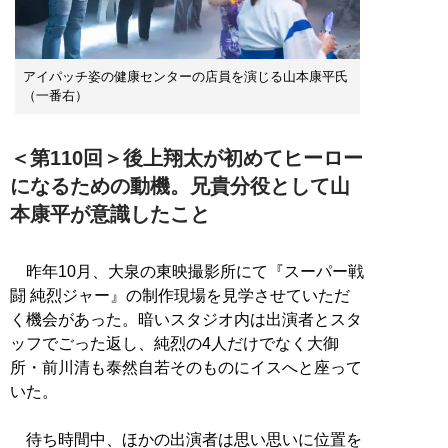
アイパッチ姿の健康センターの店員を演じる山本康平氏
（一番右）
＜第110回＞後上翔太が初めてヒーロー
になるための動機。兄貴分役として山
本康平が意識したこと
昨年10月、大泉の東映撮影所にて『スーパー戦
闘 純烈ジャー』の制作現場を見学させていただ
く機会があった。暗いスタジオ内は出演者とスタ
ッフでごった返し、純烈の4人だけでなく大御
所・前川清も泰然自若そのものにイスへと座って
いた。
待ち時間中、ほかの出演者は思い思いに位置を