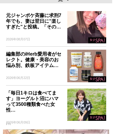
元ジャンポケ斉藤に求刑7
年でも、妻は翌日に“楽し
すぎた“と投稿。「その…
2026年08月07日
編集部のiHerb愛用者がセ
レクト。健康・美容のお
悩み別、鉄板アイテム…
2026年06月22日
「毎日1キロは食べてま
す」ヨーグルト沼にハマ
って3500種類食べた女
性…
2026年06月09日
PR