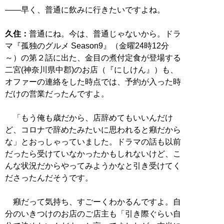
――早く、普通に飲みに行きたいですよね。
久住：
普通にね。今は、普通じゃないから。ドラ
マ『孤独のグルメ Season9』（金曜24時12分
～）の第２話に出た、金目の煮付定食が登場する
二宮(神奈川県中郡)のお店（『にしけん』）も、
オファーの連絡をした時点では、予約が入った時
だけの営業だったんですよ。
「もう俺も歳だから、店辞めてもいいんだけ
ど、コロナで辞めたみたいに思われると癪だから
な」とおっしゃっていました。ドラマの話も以前
だったら受けていなかったかもしれないけど、こ
んな状況だからやってみようかなと引き受けてく
ださったんだそうです。
癪だって気持ち、すごーくわかるんですよ。自
分のいきつけのお店のご店主も「引き際ぐらい自