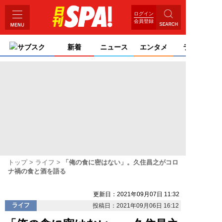
ログイン
会員登録
サブスク
新着
ニュース
エンタメ
ライフ
トップ
ライフ
「俺の食に密はない」。久住昌之がコロ
ナ禍の食と酒を語る
更新日：2021年09月07日 11:32
ライフ
投稿日：2021年09月06日 16:12