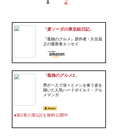
1
2
麦ソーダの東京絵日記
『
』
『孤独のグルメ』原作者・久住昌
之の最新食エッセイ
孤独のグルメ2
『
』
男が一人で淡々とメシを食う姿を
描いた人気ハードボイルド・グル
メマンガ
●第2巻の第1話を無料公開中