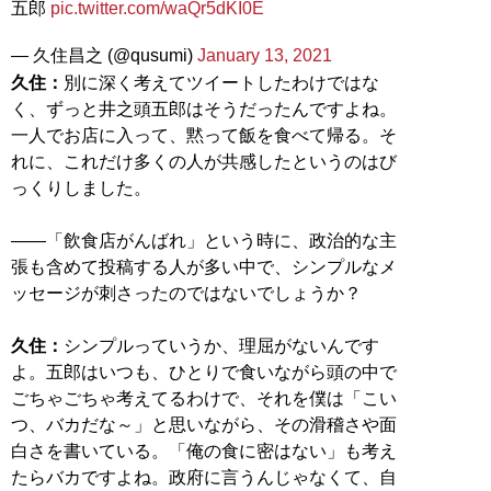
五郎
pic.twitter.com/waQr5dKI0E
— 久住昌之 (@qusumi)
January 13, 2021
久住：
別に深く考えてツイートしたわけではな
く、ずっと井之頭五郎はそうだったんですよね。
一人でお店に入って、黙って飯を食べて帰る。そ
れに、これだけ多くの人が共感したというのはび
っくりしました。
――「飲食店がんばれ」という時に、政治的な主
張も含めて投稿する人が多い中で、シンプルなメ
ッセージが刺さったのではないでしょうか？
久住：
シンプルっていうか、理屈がないんです
よ。五郎はいつも、ひとりで食いながら頭の中で
ごちゃごちゃ考えてるわけで、それを僕は「こい
つ、バカだな～」と思いながら、その滑稽さや面
白さを書いている。「俺の食に密はない」も考え
たらバカですよね。政府に言うんじゃなくて、自