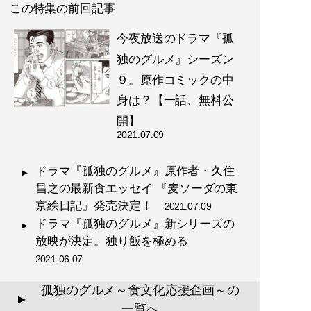
この特集の前回記事
今夜放送のドラマ『孤
独のグルメ』シーズン
９。原作コミックの中
身は？【一話、無料公
開】
2021.07.09
ドラマ『孤独のグルメ』原作者・久住
昌之の最新食エッセイ 『麦ソーダの東
京絵日記』発売決定！
2021.07.09
ドラマ『孤独のグルメ』新シリーズの
放映が決定。独り飯を極める
2021.06.07
孤独のグルメ～食文化応援企画～の
▲
一覧へ