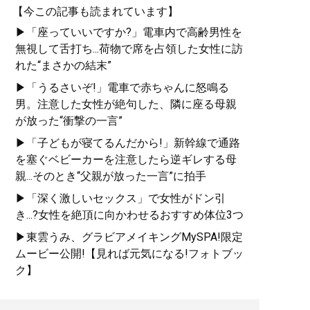
【今この記事も読まれています】
▶「座っていいですか?」電車内で高齢男性を
無視して舌打ち...荷物で席を占領した女性に訪
れた“まさかの結末”
▶「うるさいぞ!」電車で赤ちゃんに怒鳴る
男。注意した女性が絶句した、隣に座る母親
が放った“衝撃の一言”
▶「子どもが寝てるんだから!」新幹線で通路
を塞ぐベビーカーを注意したら逆ギレする母
親...そのとき“父親が放った一言”に拍手
▶「深く激しいセックス」で女性がドン引
き...?女性を絶頂に向かわせるおすすめ体位3つ
▶東雲うみ、グラビアメイキングMySPA!限定
ムービー公開!【見れば元気になる!フォトブッ
ク】