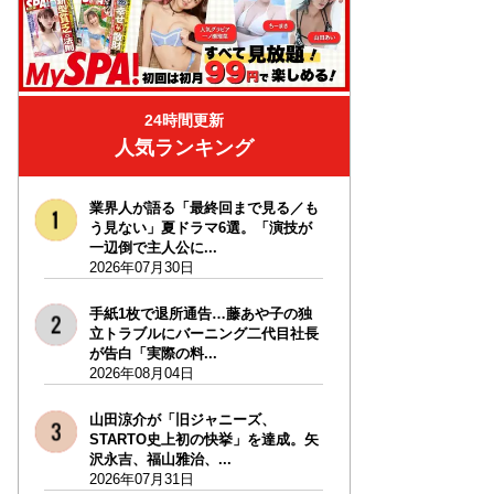
24時間更新
人気ランキング
業界人が語る「最終回まで見る／も
う見ない」夏ドラマ6選。「演技が
一辺倒で主人公に...
2026年07月30日
手紙1枚で退所通告…藤あや子の独
立トラブルにバーニング二代目社長
が告白「実際の料...
2026年08月04日
山田涼介が「旧ジャニーズ、
STARTO史上初の快挙」を達成。矢
沢永吉、福山雅治、...
2026年07月31日