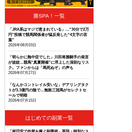
勝SPA！一覧
「JRA系はマジで恵まれている」…“30分で2万
円”投稿で競馬関係者が猛反発した“4文字の言
葉”
2026年08月03日
「明らかに熱中症でした」川田将雅騎手の発言
が波紋…競馬“真夏開催”に浮上した深刻なリス
ク。ファンからは「馬死ぬぞ」の声も
2026年07月27日
「なんかコントレイル安いな」デアリングタク
トが3.3億円の陰で…無敗三冠馬がセレクトセ
ールで明暗
2026年07月15日
はじめての副業一覧
「超円安で外貨を稼ぐ副業術」英語・特別なス