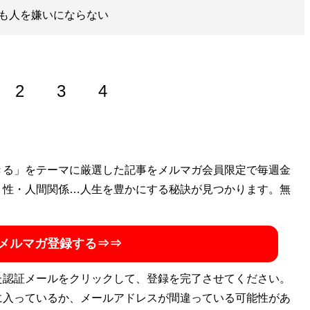
も人を嫌いにならない
2
3
4
きる」をテーマに厳選した記事をメルマガ会員限定で毎週金
・性・人間関係…人生を豊かにする秘訣が見つかります。無
！』
報から世の中の気になるニュースやエンタメまで、女性が本
メルマガ登録する⇒⇒
た認証メールをクリックして、登録を完了させてください。
に入っているか、メールアドレスが間違っている可能性があ