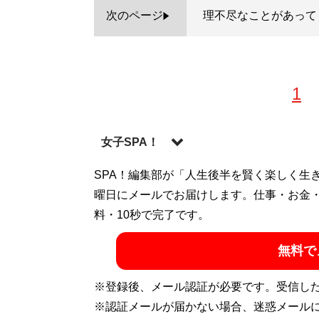
次のページ
理不尽なことがあって
1
女子SPA！
SPA！編集部が「人生後半を賢く楽しく生
曜日にメールでお届けします。仕事・お金
料・10秒で完了です。
女性の本音に迫るWebマガジン『女子SPA
恋愛＆結婚、ビューティ、ファッション情
無料で
当に求める情報をお届けします。
※登録後、メール認証が必要です。受信し
記事一覧へ
※認証メールが届かない場合、迷惑メール