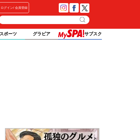
ログイン
会員登録
スポーツ
グラビア
サブスク