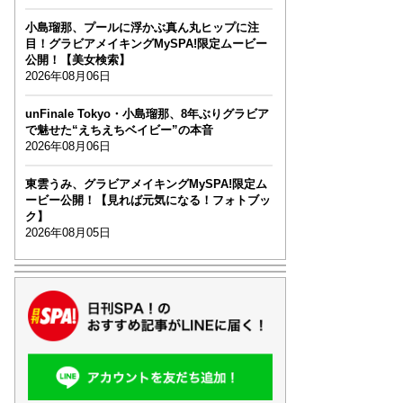
小島瑠那、プールに浮かぶ真ん丸ヒップに注
目！グラビアメイキングMySPA!限定ムービー
公開！【美女検索】
2026年08月06日
unFinale Tokyo・小島瑠那、8年ぶりグラビア
で魅せた“えちえちベイビー”の本音
2026年08月06日
東雲うみ、グラビアメイキングMySPA!限定ム
ービー公開！【見れば元気になる！フォトブッ
ク】
2026年08月05日