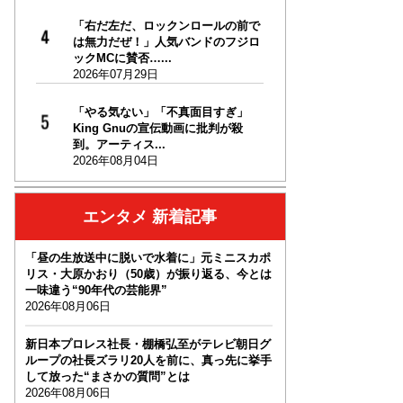
「右だ左だ、ロックンロールの前で
は無力だぜ！」人気バンドのフジロ
ックMCに賛否…...
2026年07月29日
「やる気ない」「不真面目すぎ」
King Gnuの宣伝動画に批判が殺
到。アーティス...
2026年08月04日
エンタメ 新着記事
「昼の生放送中に脱いで水着に」元ミニスカポ
リス・大原かおり（50歳）が振り返る、今とは
一味違う“90年代の芸能界”
2026年08月06日
新日本プロレス社長・棚橋弘至がテレビ朝日グ
ループの社長ズラリ20人を前に、真っ先に挙手
して放った“まさかの質問”とは
2026年08月06日