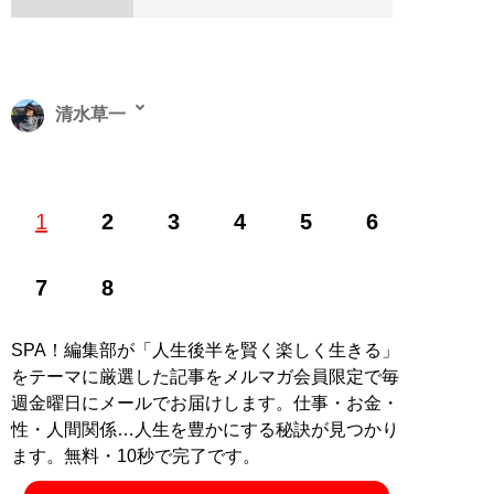
清水草一
1962年東京生まれ。慶大法卒。編集者を経てフリーライ
1
2
3
4
5
6
ター。『
そのフェラーリください!!
』をはじめとするお
笑いフェラーリ文学のほか、『
首都高速の謎
』『
高速道
路の謎
』などの著作で道路交通ジャーナリストとしても
7
8
活動中
SPA！編集部が「人生後半を賢く楽しく生きる」
記事一覧へ
をテーマに厳選した記事をメルマガ会員限定で毎
週金曜日にメールでお届けします。仕事・お金・
性・人間関係…人生を豊かにする秘訣が見つかり
ます。無料・10秒で完了です。