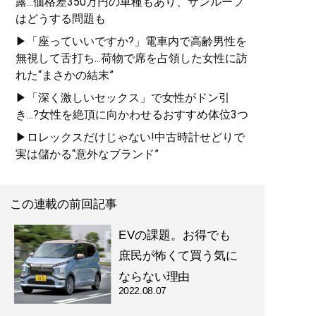
露...価格差350万円の車種もあり、サンルーフ
はどうする問題も
▶「座っていいですか?」電車内で高齢男性を
無視して舌打ち...荷物で席を占領した女性に訪
れた“まさかの結末”
▶「深く激しいセックス」で女性がドン引
き...?女性を絶頂に向かわせるおすすめ体位3つ
▶ロレックスだけじゃない!中古時計せどりで
実は儲かる“意外なブランド”
この連載の前回記事
EVの課題。お得でも
庶民が怖くて買う気に
ならない理由
2022.08.07