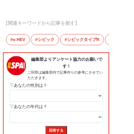
【関連キーワードから記事を探す】
e:HEV
シビック
シビックタイプR
タイプR