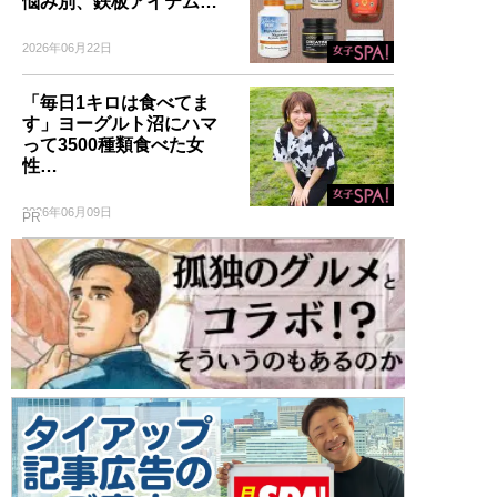
悩み別、鉄板アイテム…
2026年06月22日
「毎日1キロは食べてま
す」ヨーグルト沼にハマ
って3500種類食べた女
性…
2026年06月09日
PR