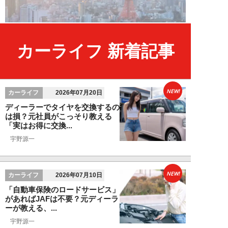
カーライフ 新着記事
NEW!
カーライフ
2026年07月20日
ディーラーでタイヤを交換するの
は損？元社員がこっそり教える
「実はお得に交換...
宇野源一
NEW!
カーライフ
2026年07月10日
「自動車保険のロードサービス」
があればJAFは不要？元ディーラ
ーが教える、...
宇野源一