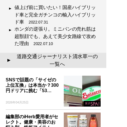
値上げ前に買いたい！国産ハイブリッ
ド車と完全ガチンコの輸入ハイブリッ
ド車
2022.07.31
ホンダの逆張り。ミニバンの売れ筋は
超獣顔でも、あえて美少女路線で攻め
た理由
2022.07.10
道路交通ジャーナリスト清水草一の
▲
一覧へ
SNSで話題の「サイゼの
上位互換」は本当か？300
円ドリアに挑む「53…
2026年04月25日
編集部のiHerb愛用者がセ
レクト。健康・美容のお