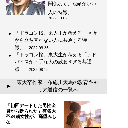
関係なく、地頭がいい
人の特徴」
2022.10.02
『ドラゴン桜』東大生が考える「挫折
から立ち直れない人に共通する特
徴」
2022.09.25
『ドラゴン桜』東大生が考える「アド
バイスが下手な人の残念すぎる共通
点」
2022.09.18
東大卒作家・布施川天馬の教育キャ
▲
リア通信の一覧へ
「初回デートした男性全
員から断られた」有名大
卒34歳女性が、高望みし
な…