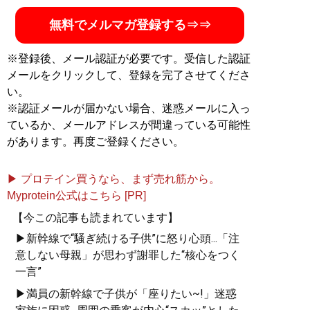
『
東大式節約勉強法
』
無料でメルマガ登録する⇒⇒
目標達成のための最短ル
ート、最小コストの具体
※登録後、メール認証が必要です。受信した認証
的な方法が満載
メールをクリックして、登録を完了させてくださ
い。
※認証メールが届かない場合、迷惑メールに入っ
ているか、メールアドレスが間違っている可能性
があります。再度ご登録ください。
▶ プロテイン買うなら、まず売れ筋から。
『
人生を切りひらく 最高
Myprotein公式はこちら [PR]
の自宅勉強法
』
【今この記事も読まれています】
▶新幹線で“騒ぎ続ける子供”に怒り心頭...「注
週3バイトしながら東大に
意しない母親」が思わず謝罪した“核心をつく
合格した著者が明かす
一言”
「最高の勉強法」
▶満員の新幹線で子供が「座りたい~!」迷惑