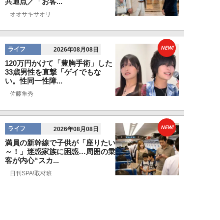
共通点／「お客...
オオサキサオリ
NEW!
ライフ
2026年08月08日
120万円かけて「豊胸手術」した
33歳男性を直撃「ゲイでもな
い。性同一性障...
佐藤隼秀
NEW!
ライフ
2026年08月08日
満員の新幹線で子供が「座りたい
～！」迷惑家族に困惑…周囲の乗
客が内心“スカ...
日刊SPA!取材班
NEW!
ライフ
2026年08月07日