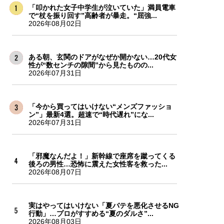
「叩かれた女子中学生が泣いていた」満員電車
で“杖を振り回す”高齢者が暴走。“屈強...
2026年08月02日
ある朝、玄関のドアがなぜか開かない…20代女
性が“数センチの隙間”から見たものの...
2026年07月31日
「今から買ってはいけない“メンズファッショ
ン”」最新4選。超速で“時代遅れ”にな...
2026年07月31日
「邪魔なんだよ！」新幹線で座席を蹴ってくる
後ろの男性…恐怖に震えた女性客を救った...
2026年08月07日
実はやってはいけない「夏バテを悪化させるNG
行動」…プロがすすめる“夏のダルさ”...
2026年08月03日