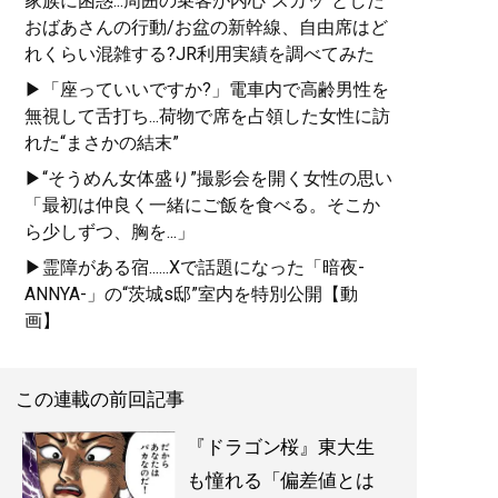
家族に困惑...周囲の乗客が内心“スカッ”とした
おばあさんの行動/お盆の新幹線、自由席はど
れくらい混雑する?JR利用実績を調べてみた
▶「座っていいですか?」電車内で高齢男性を
無視して舌打ち...荷物で席を占領した女性に訪
『
東大合格はいくらで買
れた“まさかの結末”
えるか？
』
▶“そうめん女体盛り”撮影会を開く女性の思い
東大生100人調査でわかっ
「最初は仲良く一緒にご飯を食べる。そこか
た教育投資の正解 (星海
ら少しずつ、胸を...」
社 e-SHINSHO)
▶霊障がある宿......Xで話題になった「暗夜-
ANNYA-」の“茨城s邸”室内を特別公開【動
画】
記事一覧へ
この連載の前回記事
『ドラゴン桜』東大生
も憧れる「偏差値とは