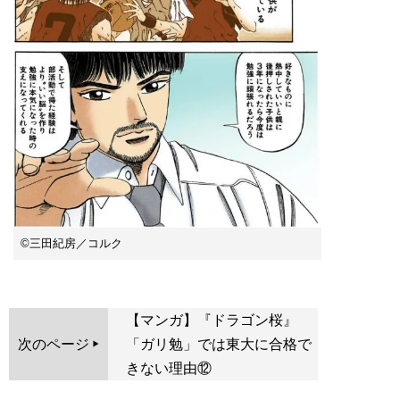
©︎三田紀房／コルク
【マンガ】『ドラゴン桜』
次のページ
「ガリ勉」では東大に合格で
きない理由⑫