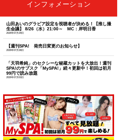
インフォメーション
山田あいのグラビア設定を視聴者が決める！【推し撮
生会議】 8/26（水）21:00～ MC：岸明日香
2026年07月29日
【週刊SPA! 発売日変更のお知らせ】
2026年07月28日
「天羽希純」のセクシーな秘蔵カットを大放出！週刊
SPA!のサブスク「MySPA!」続々更新中！初回は初月
99円で読み放題
2026年07月03日