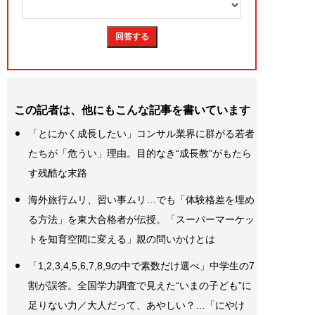
この記者は、他にもこんな記事を書いています
「とにかく成長したい」コンサル業界に群がる若者
たちが「危うい」理由。目的なき“成長教”がもたら
す残酷な末路
海外旅行ムリ、習い事ムリ…でも「体験格差を埋め
る方法」を東大合格者が伝授。「スーパーマーケッ
トを知育空間に変える」親の問いかけとは
「1,2,3,4,5,6,7,8,9の中で素数だけ選べ」中学生の7
割が誤答。全国学力調査で見えた“いまの子ども”に
足りない力／大人だって、あやしい？…「にやけ