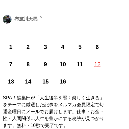
布施川天馬
著述家、教育ライター。 一般財団法人「ドラゴン桜財
1
2
3
4
5
6
団」評議員。 1997年生まれ。世帯年収300万円台の家庭
に生まれながらも、効率的な勉強法を編み出し、一浪の
末東大合格を果たす。著書に最小コストで結果を出すノ
7
8
9
10
11
12
ウハウを体系化した『
東大式節約勉強法
』、膨大な範囲
と量の受験勉強をする中で気がついた「コスパを極限ま
13
14
15
16
で高める時間の使い方」を解説した『
東大式時間術
』な
ど。
株式会社カルペ・ディエム
にて、お金と時間をかけ
ない「省エネスタイルの勉強法」などを伝える。
SPA！編集部が「人生後半を賢く楽しく生きる」
MENSA会員。（Xアカウント:
@Temma_Fusegawa
）
をテーマに厳選した記事をメルマガ会員限定で毎
週金曜日にメールでお届けします。仕事・お金・
性・人間関係…人生を豊かにする秘訣が見つかり
ます。無料・10秒で完了です。