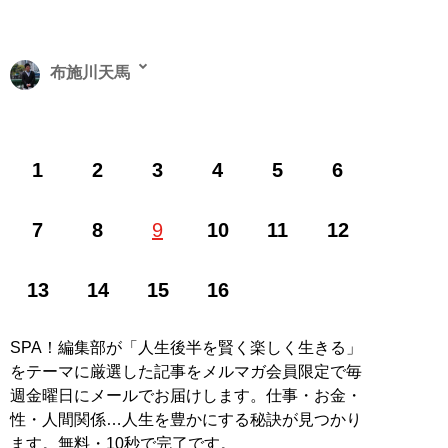
布施川天馬
著述家、教育ライター。 一般財団法人「ドラゴン桜財
1
2
3
4
5
6
団」評議員。 1997年生まれ。世帯年収300万円台の家庭
に生まれながらも、効率的な勉強法を編み出し、一浪の
末東大合格を果たす。著書に最小コストで結果を出すノ
7
8
9
10
11
12
ウハウを体系化した『
東大式節約勉強法
』、膨大な範囲
と量の受験勉強をする中で気がついた「コスパを極限ま
13
14
15
16
で高める時間の使い方」を解説した『
東大式時間術
』な
ど。
株式会社カルペ・ディエム
にて、お金と時間をかけ
ない「省エネスタイルの勉強法」などを伝える。
SPA！編集部が「人生後半を賢く楽しく生きる」
MENSA会員。（Xアカウント:
@Temma_Fusegawa
）
をテーマに厳選した記事をメルマガ会員限定で毎
週金曜日にメールでお届けします。仕事・お金・
性・人間関係…人生を豊かにする秘訣が見つかり
ます。無料・10秒で完了です。