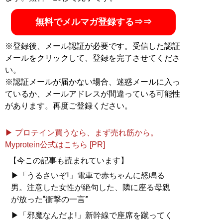
『
東大式節約勉強法
』
無料でメルマガ登録する⇒⇒
目標達成のための最短ル
ート、最小コストの具体
※登録後、メール認証が必要です。受信した認証
的な方法が満載
メールをクリックして、登録を完了させてくださ
い。
※認証メールが届かない場合、迷惑メールに入っ
ているか、メールアドレスが間違っている可能性
があります。再度ご登録ください。
▶ プロテイン買うなら、まず売れ筋から。
『
人生を切りひらく 最高
Myprotein公式はこちら [PR]
の自宅勉強法
』
【今この記事も読まれています】
▶「うるさいぞ!」電車で赤ちゃんに怒鳴る
週3バイトしながら東大に
男。注意した女性が絶句した、隣に座る母親
合格した著者が明かす
が放った“衝撃の一言”
「最高の勉強法」
▶「邪魔なんだよ!」新幹線で座席を蹴ってく