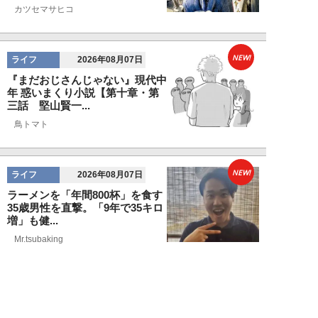
カツセマサヒコ
NEW!
ライフ
2026年08月07日
『まだおじさんじゃない』現代中
年 惑いまくり小説【第十章・第
三話 堅山賢一...
鳥トマト
NEW!
ライフ
2026年08月07日
ラーメンを「年間800杯」を食す
35歳男性を直撃。「9年で35キロ
増」も健...
Mr.tsubaking
NEW!
ライフ
2026年08月07日
「邪魔なんだよ！」新幹線で座席