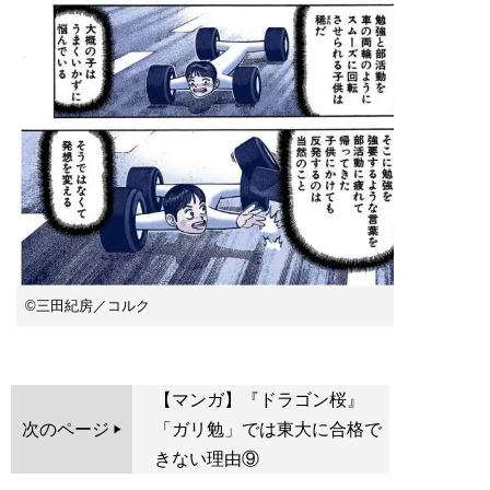
©︎三田紀房／コルク
【マンガ】『ドラゴン桜』
次のページ
「ガリ勉」では東大に合格で
きない理由⑨