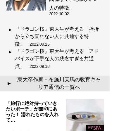
人の特徴」
2022.10.02
『ドラゴン桜』東大生が考える「挫折
から立ち直れない人に共通する特
徴」
2022.09.25
『ドラゴン桜』東大生が考える「アド
バイスが下手な人の残念すぎる共通
点」
2022.09.18
東大卒作家・布施川天馬の教育キャ
▲
リア通信の一覧へ
「旅行に絶対持っていき
たいポーチ」が無印にあ
った！ 濡れたものを入れ
て…