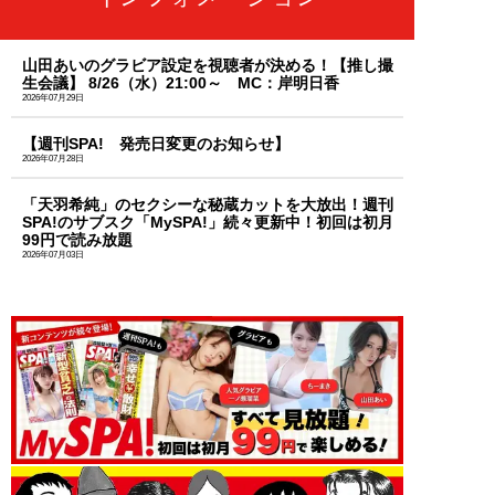
山田あいのグラビア設定を視聴者が決める！【推し撮
生会議】 8/26（水）21:00～ MC：岸明日香
2026年07月29日
【週刊SPA! 発売日変更のお知らせ】
2026年07月28日
「天羽希純」のセクシーな秘蔵カットを大放出！週刊
SPA!のサブスク「MySPA!」続々更新中！初回は初月
99円で読み放題
2026年07月03日