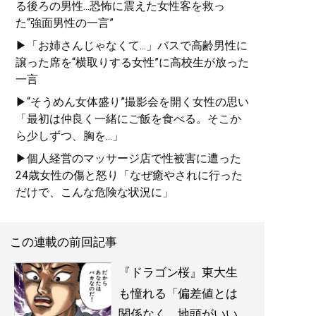
る後ろの男性...恐怖に震えた女性客を救っ
た“強面男性の一言”
▶「お姉さんじゃなくて...」バスで高齢男性に
譲った席を“横取りする女性”に高校生が放った
一言
『
東大合格はいくらで買
えるか？
』
▶“そうめん女体盛り”撮影会を開く女性の思い
「最初は仲良く一緒にご飯を食べる。そこか
東大生100人調査でわかっ
ら少しずつ、胸を...」
た教育投資の正解 (星海
▶個人経営のマッサージ店で性被害に遭った
社 e-SHINSHO)
24歳女性の傷と怒り「なぜ癒やされに行った
だけで、こんな危険な状況に」
この連載の前回記事
記事一覧へ
『ドラゴン桜』東大生
も憧れる「偏差値とは
関係なく、地頭がいい