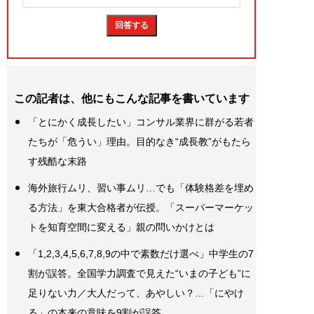
この記者は、他にもこんな記事を書いています
「とにかく成長したい」コンサル業界に群がる若者
たちが「危うい」理由。目的なき“成長教”がもたら
す残酷な末路
海外旅行ムリ、習い事ムリ…でも「体験格差を埋め
る方法」を東大合格者が伝授。「スーパーマーケッ
トを知育空間に変える」親の問いかけとは
「1,2,3,4,5,6,7,8,9の中で素数だけ選べ」中学生の7
割が誤答。全国学力調査で見えた“いまの子ども”に
足りない力／大人だって、あやしい？…「にやけ
る」の本来の意味を9割が誤答