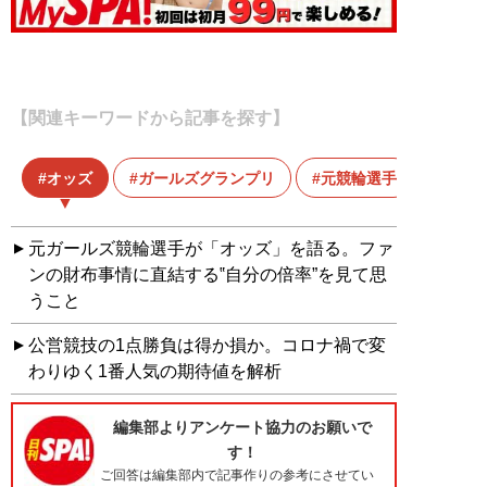
【関連キーワードから記事を探す】
オッズ
ガールズグランプリ
元競輪選手
元ガールズ競輪選手が「オッズ」を語る。ファ
ンの財布事情に直結する‟自分の倍率”を見て思
うこと
公営競技の1点勝負は得か損か。コロナ禍で変
わりゆく1番人気の期待値を解析