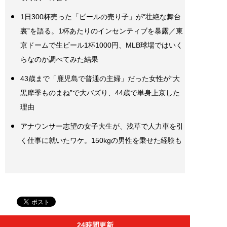
1日300杯売った「ビールの売り子」が“壮絶な舞台
裏”を語る。1杯あたりのインセンティブを暴露／東
京ドームで生ビール1杯1000円、MLB球場ではいく
らなのか調べてみた結果
43歳まで「鹿児島で普通の主婦」だった女性が“大
黒摩季ものまね”で大バズり、44歳で単身上京した
理由
アナウンサー志望の女子大生が、浅草で人力車を引
く仕事に就いたワケ。150kgの男性を乗せた経験も
24時間更新