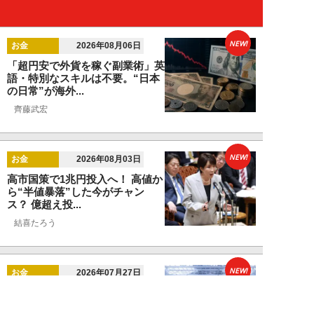
NEW!
お金
2026年08月06日
「超円安で外貨を稼ぐ副業術」英
語・特別なスキルは不要。“日本
の日常”が海外...
齊藤武宏
NEW!
お金
2026年08月03日
高市国策で1兆円投入へ！ 高値か
ら“半値暴落”した今がチャン
ス？ 億超え投...
結喜たろう
NEW!
お金
2026年07月27日
ドローンの次は“人型ロボット
株”か。億超え投資家が先回りす