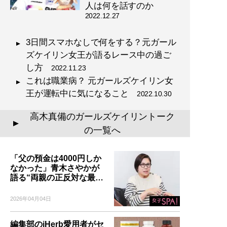
人は何を話すのか
2022.12.27
3日間スマホなしで何をする？元ガール
ズケイリン女王が語るレース中の過ご
し方
2022.11.23
これは職業病？ 元ガールズケイリン女
王が運転中に気になること
2022.10.30
高木真備のガールズケイリントーク
▲
の一覧へ
「父の預金は4000円しか
なかった」青木さやかが
語る“両親の正反対な最…
2026年04月04日
編集部のiHerb愛用者がセ