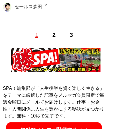
セールス森田
Web編集者兼ライター。フリーライター・動画編集者を
1
2
3
経て、現在は日刊SPA！編集・インタビュー記事の執筆
を中心に活動中。全国各地の取材に出向くフットワーク
の軽さがセールスポイント
X（旧Twitter）
salesmorita32
記事一覧へ
SPA！編集部が「人生後半を賢く楽しく生きる」
をテーマに厳選した記事をメルマガ会員限定で毎
週金曜日にメールでお届けします。仕事・お金・
性・人間関係…人生を豊かにする秘訣が見つかり
ます。無料・10秒で完了です。