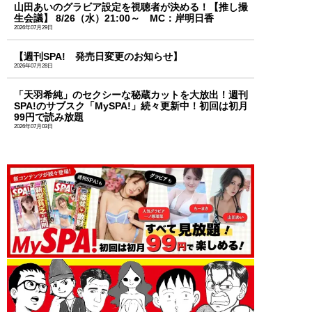
山田あいのグラビア設定を視聴者が決める！【推し撮
生会議】 8/26（水）21:00～ MC：岸明日香
2026年07月29日
【週刊SPA! 発売日変更のお知らせ】
2026年07月28日
「天羽希純」のセクシーな秘蔵カットを大放出！週刊
SPA!のサブスク「MySPA!」続々更新中！初回は初月
99円で読み放題
2026年07月03日