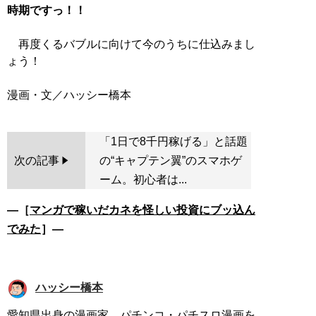
時期ですっ！！
再度くるバブルに向けて今のうちに仕込みまし
ょう！
「1日で8千円稼げる」と話題
次の記事
の“キャプテン翼”のスマホゲ
ーム。初心者は...
―［
マンガで稼いだカネを怪しい投資にブッ込ん
でみた
］―
ハッシー橋本
愛知県出身の漫画家。パチンコ・パチスロ漫画を