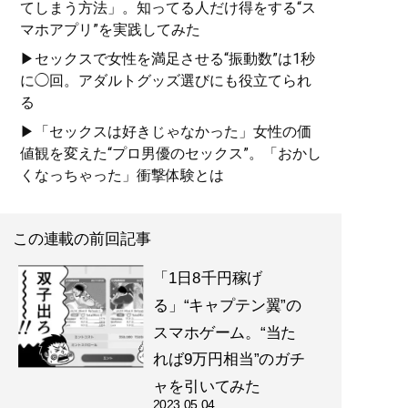
てしまう方法」。知ってる人だけ得をする“ス
マホアプリ”を実践してみた
▶セックスで女性を満足させる“振動数”は1秒
に◯回。アダルトグッズ選びにも役立てられ
る
▶「セックスは好きじゃなかった」女性の価
値観を変えた“プロ男優のセックス”。「おかし
くなっちゃった」衝撃体験とは
この連載の前回記事
「1日8千円稼げ
る」“キャプテン翼”の
スマホゲーム。“当た
れば9万円相当”のガチ
ャを引いてみた
2023.05.04