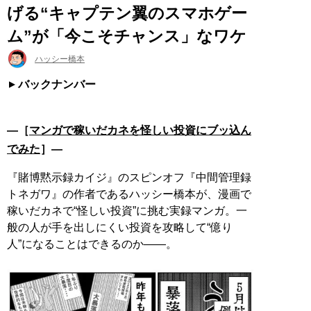
げる“キャプテン翼のスマホゲー
ム”が「今こそチャンス」なワケ
ハッシー橋本
バックナンバー
―［
マンガで稼いだカネを怪しい投資にブッ込ん
でみた
］―
『賭博黙示録カイジ』のスピンオフ『中間管理録
トネガワ』の作者であるハッシー橋本が、漫画で
稼いだカネで“怪しい投資”に挑む実録マンガ。一
般の人が手を出しにくい投資を攻略して“億り
人”になることはできるのか——。