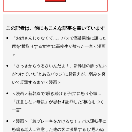
この記者は、他にもこんな記事を書いています
「お姉さんじゃなくて…」バスで高齢男性に譲った
席を“横取りする女性”に高校生が放った一言＜漫画
＞
「さっきからうるさいんだよ！」新幹線の酔っ払い
がつけていた“とあるバッジ”に見覚えが…弱みを突
いて反撃するまで＜漫画＞
＜漫画＞新幹線で“騒ぎ続ける子供”に怒り心頭…
「注意しない母親」が思わず謝罪した“核心をつく
一言”
＜漫画＞「急ブレーキをかけるな！」バス運転手に
怒鳴る老人…注意した他の客に激昂するも“思わぬ