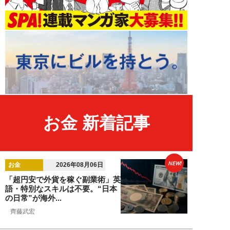
お金 新着記事
NEW!
お金
2026年08月06日
「超円安で外貨を稼ぐ副業術」英
語・特別なスキルは不要。“日本
の日常”が海外...
齊藤武宏