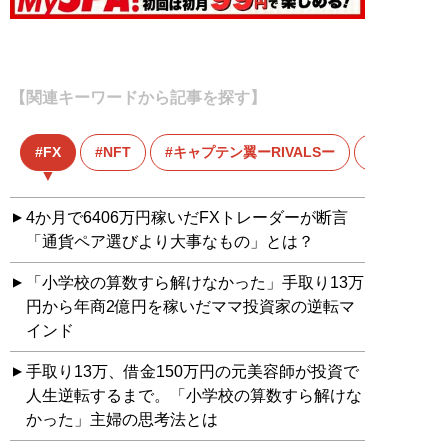
【関連キーワードから記事を探す】
FX
NFT
キャプテン翼ーRIVALSー
仮想通貨
4か月で6406万円稼いだFXトレーダーが断言
「通貨ペア選びより大事なもの」とは？
「小学校の算数すら解けなかった」手取り13万
円から年商2億円を稼いだママ投資家の逆転マ
インド
手取り13万、借金150万円の元美容師が投資で
人生逆転するまで。「小学校の算数すら解けな
かった」主婦の思考法とは