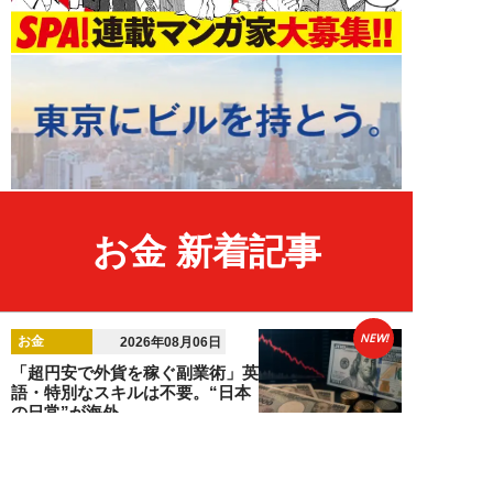
お金 新着記事
NEW!
お金
2026年08月06日
「超円安で外貨を稼ぐ副業術」英
語・特別なスキルは不要。“日本
の日常”が海外...
齊藤武宏