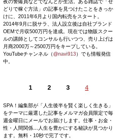
夜の警備員などでなんとか生活。ある雑誌で「せ
どりで稼ぐ方法」の記事を見つけたことをきっか
けに、2011年6月より国内転売をスタート。
2014年9月に脱サラ、法人設立後は自社ブランド
OEMで月収500万円を達成。現在では物販スクー
ルの講師としてコンサルも行いつつ、売り上げは
月商2000万～2500万円をキープしている。
YouTubeチャンネル（
@navi913
）でも情報発信
中。
1
2
3
4
SPA！編集部が「人生後半を賢く楽しく生きる」
をテーマに厳選した記事をメルマガ会員限定で毎
週金曜日にメールでお届けします。仕事・お金・
性・人間関係…人生を豊かにする秘訣が見つかり
ます。無料・10秒で完了です。