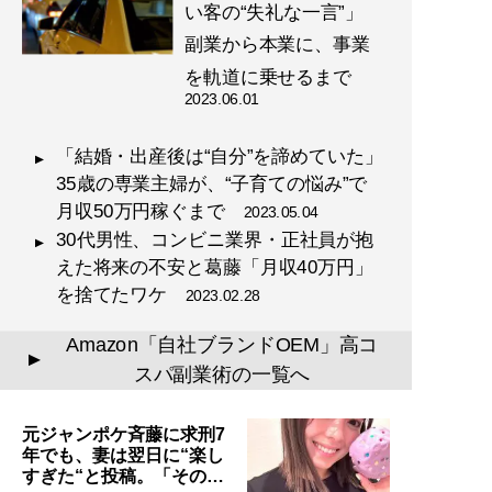
い客の“失礼な一言”」
副業から本業に、事業
を軌道に乗せるまで
2023.06.01
「結婚・出産後は“自分”を諦めていた」
35歳の専業主婦が、“子育ての悩み”で
月収50万円稼ぐまで
2023.05.04
30代男性、コンビニ業界・正社員が抱
えた将来の不安と葛藤「月収40万円」
を捨てたワケ
2023.02.28
Amazon「自社ブランドOEM」高コ
▲
スパ副業術の一覧へ
元ジャンポケ斉藤に求刑7
年でも、妻は翌日に“楽し
すぎた“と投稿。「その…