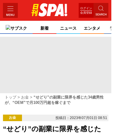
ログイン
会員登録
サブスク
新着
ニュース
エンタメ
ライフ
トップ
お金
“せどり”の副業に限界を感じた34歳男性
が、“OEM”で月100万円超を稼ぐまで
お金
投稿日：2023年07月01日 08:51
“せどり”の副業に限界を感じた