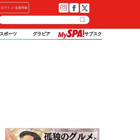
ログイン
会員登録
スポーツ
グラビア
サブスク