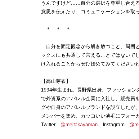
うんですけど……自分の選択を尊重し合え
意思を伝えたり、コミュニケーションを取
＊ ＊ ＊
自分を固定観念から解き放つこと、周囲と
ックスにも共通して言えることではないで
け入れることからぜひ始めてみてください
【高山芽衣】
1994年生まれ。長野県出身。ファッショ
で外資系のアパレル企業に入社し、販売員を
グや自身のアパレルブランドを設立したが
メンバーを集め、カッコいい薄毛にフォーカス
Twitter：
@meitakayaman
、Instagram：
@me