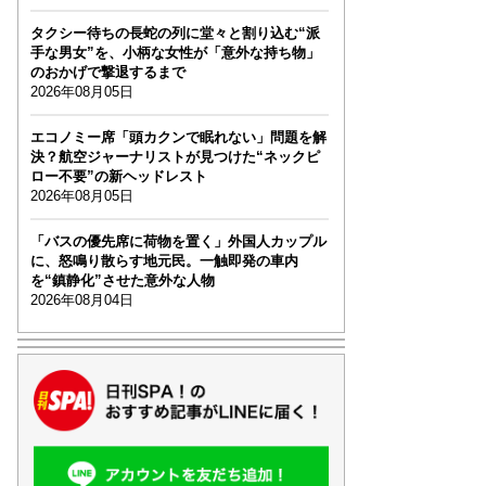
タクシー待ちの長蛇の列に堂々と割り込む“派
手な男女”を、小柄な女性が「意外な持ち物」
のおかげで撃退するまで
2026年08月05日
エコノミー席「頭カクンで眠れない」問題を解
決？航空ジャーナリストが見つけた“ネックピ
ロー不要”の新ヘッドレスト
2026年08月05日
「バスの優先席に荷物を置く」外国人カップル
に、怒鳴り散らす地元民。一触即発の車内
を“鎮静化”させた意外な人物
2026年08月04日