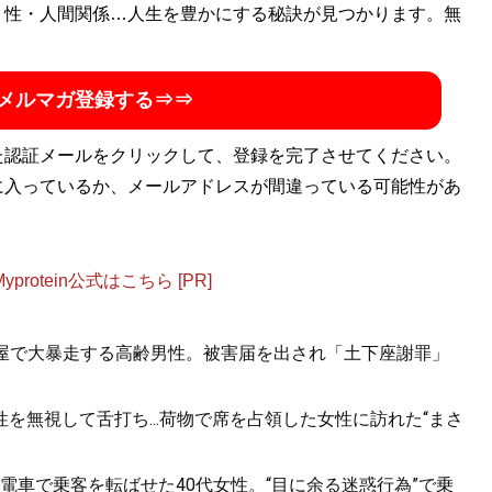
・性・人間関係…人生を豊かにする秘訣が見つかります。無
メルマガ登録する⇒⇒
た認証メールをクリックして、登録を完了させてください。
に入っているか、メールアドレスが間違っている可能性があ
otein公式はこちら [PR]
酒屋で大暴走する高齢男性。被害届を出され「土下座謝罪」
を無視して舌打ち...荷物で席を占領した女性に訪れた“まさ
電車で乗客を転ばせた40代女性。“目に余る迷惑行為”で乗