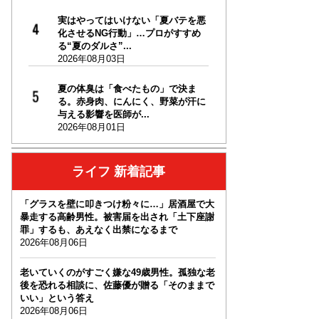
実はやってはいけない「夏バテを悪
化させるNG行動」…プロがすすめ
る“夏のダルさ”...
2026年08月03日
夏の体臭は「食べたもの」で決ま
る。赤身肉、にんにく、野菜が汗に
与える影響を医師が...
2026年08月01日
ライフ 新着記事
「グラスを壁に叩きつけ粉々に…」居酒屋で大
暴走する高齢男性。被害届を出され「土下座謝
罪」するも、あえなく出禁になるまで
2026年08月06日
老いていくのがすごく嫌な49歳男性。孤独な老
後を恐れる相談に、佐藤優が贈る「そのままで
いい」という答え
2026年08月06日