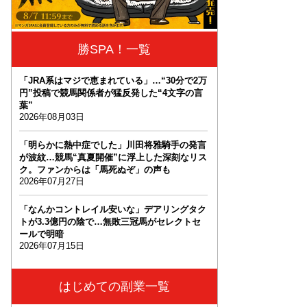
勝SPA！一覧
「JRA系はマジで恵まれている」…“30分で2万
円”投稿で競馬関係者が猛反発した“4文字の言
葉”
2026年08月03日
「明らかに熱中症でした」川田将雅騎手の発言
が波紋…競馬“真夏開催”に浮上した深刻なリス
ク。ファンからは「馬死ぬぞ」の声も
2026年07月27日
「なんかコントレイル安いな」デアリングタク
トが3.3億円の陰で…無敗三冠馬がセレクトセ
ールで明暗
2026年07月15日
はじめての副業一覧