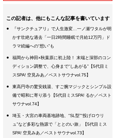
この記者は、他にもこんな記事を書いています
『サンクチュアリ』で人生激変…一ノ瀬ワタルが明
かす壮絶な過去「一日2時間睡眠で月給12万円」ド
ラマ続編への“想い”も
福岡から神田×秋葉原に初上陸！ 末端と深部のコン
ディション調整で、心身まで“しあがる”【5代目ミ
スSPA! 空見みあ／ベストサウナvol.75】
東高円寺の驚安銭湯、すご腕マジックとシンプル設
備で昭和に寄り添う【5代目ミスSPA! るか／ベスト
サウナvol.74】
埼玉・大宮の車両基地跡地、“SL型”“投げロウリ
ュ”など多彩な熱源で「ととのい旅」【5代目ミス
SPA! 空見みあ／ベストサウナvol.73】