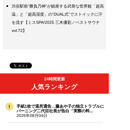
渋谷駅前“勝負乃神”が鎮座する武骨な世界観「超高
温」と「超高湿度」の“DUAL式”でストイックに汗
を流す【ミスSPA!2025 三木優彩／ベストサウナ
vol.72】
24時間更新
人気ランキング
手紙1枚で退所通告…藤あや子の独立トラブルに
バーニング二代目社長が告白「実際の料...
2026年08月04日