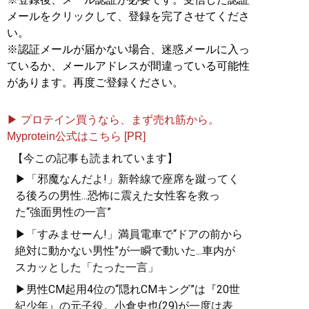
メールをクリックして、登録を完了させてくださ
い。
※認証メールが届かない場合、迷惑メールに入っ
ているか、メールアドレスが間違っている可能性
があります。再度ご登録ください。
▶ プロテイン買うなら、まず売れ筋から。
Myprotein公式はこちら [PR]
【今この記事も読まれています】
▶「邪魔なんだよ!」新幹線で座席を蹴ってく
る後ろの男性...恐怖に震えた女性客を救っ
た“強面男性の一言”
▶「すみませーん!」満員電車で“ドアの前から
絶対に動かない男性”が一瞬で動いた...車内が
スカッとした「たった一言」
▶男性CM起用4位の“隠れCMキング”は『20世
紀少年』の元子役。小倉史也(29)が一度は表