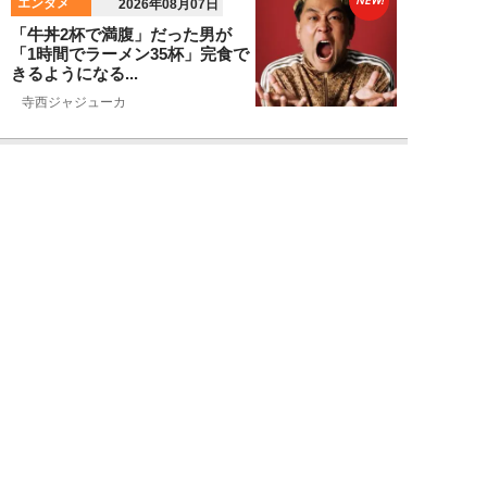
NEW!
エンタメ
2026年08月07日
「牛丼2杯で満腹」だった男が
「1時間でラーメン35杯」完食で
きるようになる...
寺西ジャジューカ
NEW!
エンタメ
2026年08月07日
志田音々の爽やか超絶美ボディ！
グラビアメイキングMySPA!限定
ムービー公...
NEW!
エンタメ
2026年08月07日
Rain Tree、涙の“全員曲”初披露
――。16人が心をひとつにした
夏の...
吉岡 俊