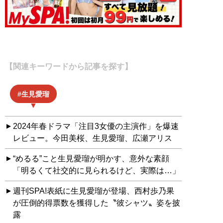
【関連キーワードから記事を探す】
生見愛瑠
2024年春ドラマ「注目3女優の主演作」を爆速
レビュー。今田美桜、生見愛瑠、広瀬アリス
“めるる”こと生見愛瑠が明かす、意外な素顔
「明るくて社交的に見られるけど、実際は…」
週刊SPA!表紙に生見愛瑠が登場、西村歩乃果
が圧倒的得票数を獲得した〝彼シャツ〟姿を披
露