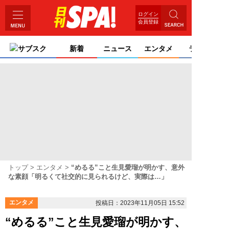
ログイン
会員登録
サブスク
新着
ニュース
エンタメ
ライフ
トップ
エンタメ
“めるる”こと生見愛瑠が明かす、意外
な素顔「明るくて社交的に見られるけど、実際は…」
エンタメ
投稿日：2023年11月05日 15:52
“めるる”こと生見愛瑠が明かす、