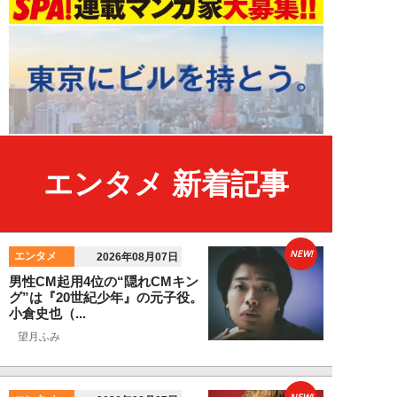
エンタメ 新着記事
NEW!
エンタメ
2026年08月07日
男性CM起用4位の“隠れCMキン
グ”は『20世紀少年』の元子役。
小倉史也（...
望月ふみ