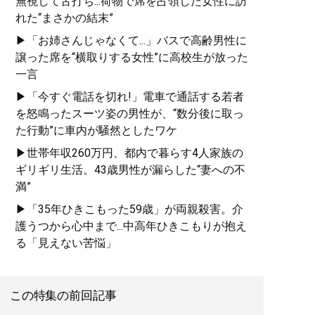
無視して舌打ち...荷物で席を占領した女性に訪
れた“まさかの結末”
▶「お姉さんじゃなくて...」バスで高齢男性に
譲った席を“横取りする女性”に高校生が放った
一言
▶「今すぐ電話を切れ!」電車で通話する若者
を怒鳴ったスーツ姿の男性が、“数分後に取っ
た行動”に車内が騒然としたワケ
▶世帯年収260万円、都内で暮らす4人家族の
ギリギリ生活。43歳男性が漏らした“妻への不
満”
▶「35年ひきこもった59歳」が両親殺害。介
護うつから心中まで...中高年ひきこもりが抱え
る「見えない苦悩」
この特集の前回記事