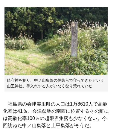
鎮守神を祀り、中ノ山集落の住民らで守ってきたという
山王神社。手入れする人がいなくなり荒れていた
福島県の会津美里町の人口は1万8610人で高齢
化率は41％。会津盆地の南西に位置するその町に
は高齢化率100％の超限界集落も少なくない。今
回訪ねた中ノ山集落と上平集落がそうだ。