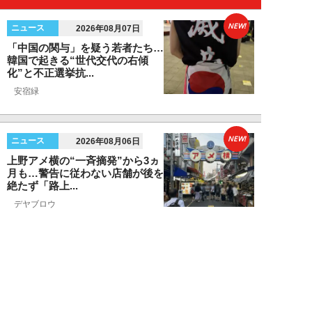
NEW!
ニュース
2026年08月07日
「中国の関与」を疑う若者たち…
韓国で起きる“世代交代の右傾
化”と不正選挙抗...
安宿緑
NEW!
ニュース
2026年08月06日
上野アメ横の“一斉摘発”から3ヵ
月も…警告に従わない店舗が後を
絶たず「路上...
デヤブロウ
NEW!
ニュース
2026年08月06日
値上げでも強い「チョコモナカジ
ャンボ」に対し、「パピコ」は減
収…「定番アイ...