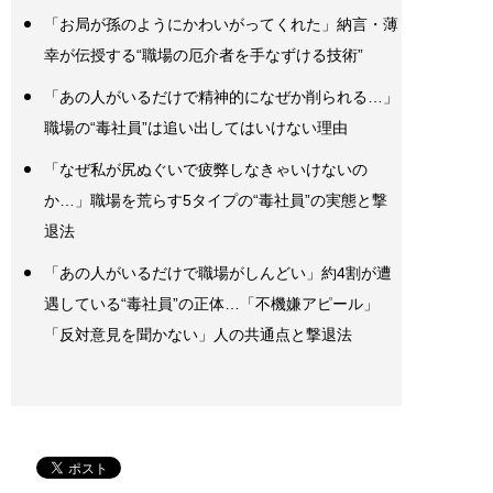
「お局が孫のようにかわいがってくれた」納言・薄
幸が伝授する“職場の厄介者を手なずける技術”
「あの人がいるだけで精神的になぜか削られる…」
職場の“毒社員”は追い出してはいけない理由
「なぜ私が尻ぬぐいで疲弊しなきゃいけないの
か…」職場を荒らす5タイプの“毒社員”の実態と撃
退法
「あの人がいるだけで職場がしんどい」約4割が遭
遇している“毒社員”の正体…「不機嫌アピール」
「反対意見を聞かない」人の共通点と撃退法