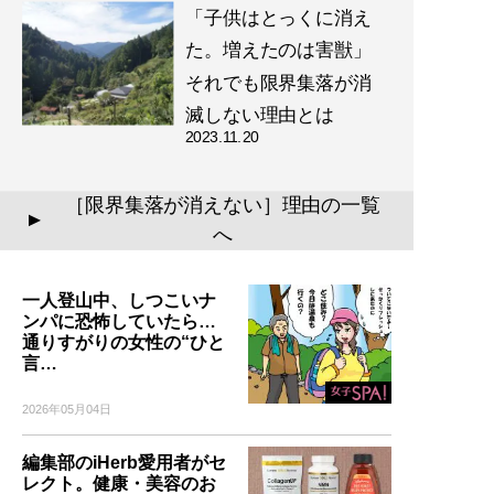
「子供はとっくに消え
た。増えたのは害獣」
それでも限界集落が消
滅しない理由とは
2023.11.20
［限界集落が消えない］理由の一覧
▲
へ
一人登山中、しつこいナ
ンパに恐怖していたら…
通りすがりの女性の“ひと
言…
2026年05月04日
編集部のiHerb愛用者がセ
レクト。健康・美容のお