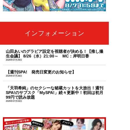
インフォメーション
山田あいのグラビア設定を視聴者が決める！【推し撮
生会議】 8/26（水）21:00～ MC：岸明日香
2026年07月29日
【週刊SPA! 発売日変更のお知らせ】
2026年07月28日
「天羽希純」のセクシーな秘蔵カットを大放出！週刊
SPA!のサブスク「MySPA!」続々更新中！初回は初月
99円で読み放題
2026年07月03日