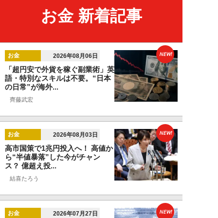
お金 新着記事
NEW!
お金
2026年08月06日
「超円安で外貨を稼ぐ副業術」英
語・特別なスキルは不要。“日本
の日常”が海外...
齊藤武宏
NEW!
お金
2026年08月03日
高市国策で1兆円投入へ！ 高値か
ら“半値暴落”した今がチャン
ス？ 億超え投...
結喜たろう
NEW!
お金
2026年07月27日