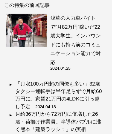
この特集の前回記事
浅草の人力車バイト
で“月82万円”稼いだ22
歳大学生。インバウン
ドにも持ち前のコミュ
ニケーション能力で対
応
2024.04.25
「月収100万円超の同僚も多い」32歳
タクシー運転手は半年足らずで月給60
万円に。家賃21万円の4LDKに引っ越
し予定
2024.04.18
月給36万円から72万円に倍増した26
歳・荷揚げ作業員。半導体バブルに沸
く熊本「建築ラッシュ」の実相