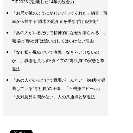
TIF2026で証明した14年の総合力
「お局が孫のようにかわいがってくれた」納言・薄
幸が伝授する“職場の厄介者を手なずける技術”
「あの人がいるだけで精神的になぜか削られる…」
職場の“毒社員”は追い出してはいけない理由
「なぜ私が尻ぬぐいで疲弊しなきゃいけないの
か…」職場を荒らす5タイプの“毒社員”の実態と撃
退法
「あの人がいるだけで職場がしんどい」約4割が遭
遇している“毒社員”の正体…「不機嫌アピール」
「反対意見を聞かない」人の共通点と撃退法