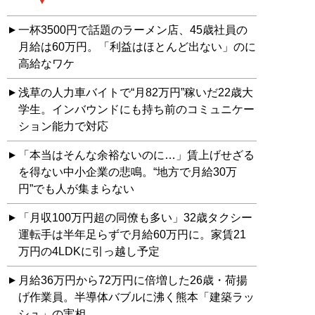
一杯3500円で話題のラーメン店、45歳社員の
月給は60万円。「利益はほとんど出ない」のに
高給なワケ
浅草の人力車バイトで“月82万円”稼いだ22歳大
学生。インバウンドにも持ち前のコミュニケー
ション能力で対応
「本当はそんな余裕ないのに…」賃上げせざる
を得ない中小企業の悲鳴。“地方で月給30万
円”でも人が集まらない
「月収100万円超の同僚も多い」32歳タクシー
運転手は半年足らずで月給60万円に。家賃21
万円の4LDKに引っ越し予定
月給36万円から72万円に倍増した26歳・荷揚
げ作業員。半導体バブルに沸く熊本「建築ラッ
シュ」の実相