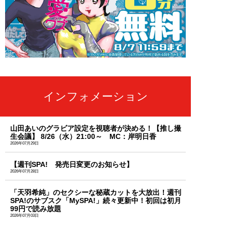
インフォメーション
山田あいのグラビア設定を視聴者が決める！【推し撮
生会議】 8/26（水）21:00～ MC：岸明日香
2026年07月29日
【週刊SPA! 発売日変更のお知らせ】
2026年07月28日
「天羽希純」のセクシーな秘蔵カットを大放出！週刊
SPA!のサブスク「MySPA!」続々更新中！初回は初月
99円で読み放題
2026年07月03日