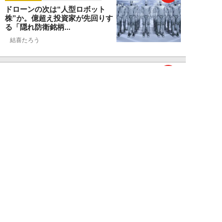
ドローンの次は“人型ロボット
株”か。億超え投資家が先回りす
る「隠れ防衛銘柄...
結喜たろう
NEW!
お金
2026年07月27日
父の遺産5000万円で兄弟が絶縁
「長男だから」「介護したのは
私」家族が“争...
渡辺智
NEW!
お金
2026年07月22日
元銀行員が明かす「お金持ちほど
やらないこと」本当に豊かな人に
は“共通点”が...
渡辺智