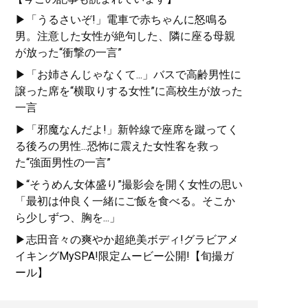
▶「うるさいぞ!」電車で赤ちゃんに怒鳴る
男。注意した女性が絶句した、隣に座る母親
が放った“衝撃の一言”
▶「お姉さんじゃなくて...」バスで高齢男性に
譲った席を“横取りする女性”に高校生が放った
一言
▶「邪魔なんだよ!」新幹線で座席を蹴ってく
る後ろの男性...恐怖に震えた女性客を救っ
た“強面男性の一言”
▶“そうめん女体盛り”撮影会を開く女性の思い
「最初は仲良く一緒にご飯を食べる。そこか
ら少しずつ、胸を...」
▶志田音々の爽やか超絶美ボディ!グラビアメ
イキングMySPA!限定ムービー公開!【旬撮ガ
ール】