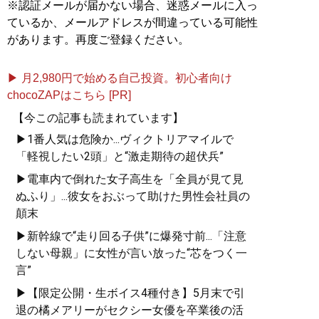
※認証メールが届かない場合、迷惑メールに入っ
ているか、メールアドレスが間違っている可能性
があります。再度ご登録ください。
▶ 月2,980円で始める自己投資。初心者向け
chocoZAPはこちら [PR]
【今この記事も読まれています】
▶1番人気は危険か...ヴィクトリアマイルで
「軽視したい2頭」と“激走期待の超伏兵”
▶電車内で倒れた女子高生を「全員が見て見
ぬふり」...彼女をおぶって助けた男性会社員の
顛末
▶新幹線で“走り回る子供”に爆発寸前...「注意
しない母親」に女性が言い放った“芯をつく一
言”
▶【限定公開・生ボイス4種付き】5月末で引
退の橘メアリーがセクシー女優を卒業後の活