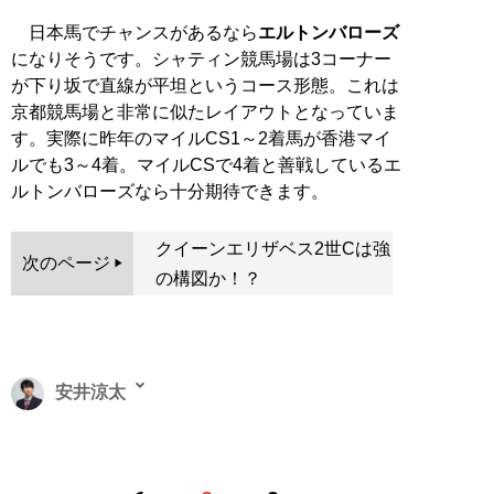
日本馬でチャンスがあるなら
エルトンバローズ
になりそうです。シャティン競馬場は3コーナー
が下り坂で直線が平坦というコース形態。これは
京都競馬場と非常に似たレイアウトとなっていま
す。実際に昨年のマイルCS1～2着馬が香港マイ
ルでも3～4着。マイルCSで4着と善戦しているエ
ルトンバローズなら十分期待できます。
クイーンエリザベス2世Cは強
次のページ
の構図か！？
安井涼太
各種メディアで活躍中の競馬予想家。新刊『
安井式上が