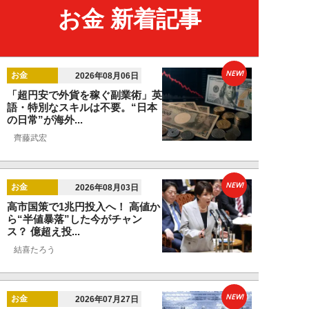
お金 新着記事
NEW!
お金
2026年08月06日
「超円安で外貨を稼ぐ副業術」英
語・特別なスキルは不要。“日本
の日常”が海外...
齊藤武宏
NEW!
お金
2026年08月03日
高市国策で1兆円投入へ！ 高値か
ら“半値暴落”した今がチャン
ス？ 億超え投...
結喜たろう
NEW!
お金
2026年07月27日