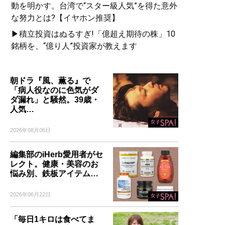
動を明かす。台湾で“スター級人気”を得た意外
な努力とは?【イヤホン推奨】
▶積立投資はぬるすぎ!「億超え期待の株」10
銘柄を、“億り人”投資家が教えます
朝ドラ『風、薫る』で
「病人役なのに色気がダ
ダ漏れ」と騒然。39歳・
人気…
2026年08月06日
編集部のiHerb愛用者がセ
レクト。健康・美容のお
悩み別、鉄板アイテム…
2026年06月22日
「毎日1キロは食べてま