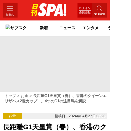
ログイン
会員登録
サブスク
新着
ニュース
エンタメ
ライフ
トップ
お金
長距離G1天皇賞（春）、香港のクイーンエ
リザベス2世カップ…。4つのG1の注目馬を解説
お金
投稿日：2024年04月27日 08:20
長距離G1天皇賞（春）、香港のク