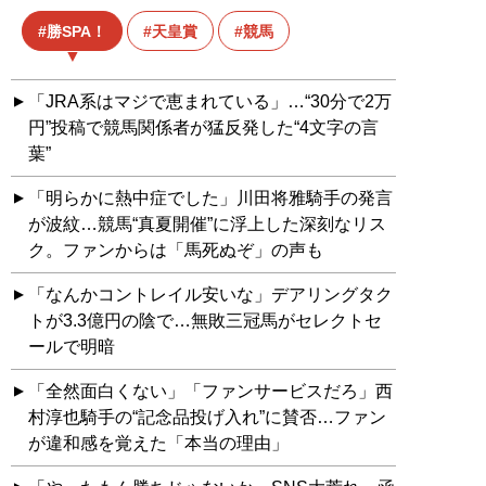
勝SPA！
天皇賞
競馬
「JRA系はマジで恵まれている」…“30分で2万
円”投稿で競馬関係者が猛反発した“4文字の言
葉”
「明らかに熱中症でした」川田将雅騎手の発言
が波紋…競馬“真夏開催”に浮上した深刻なリス
ク。ファンからは「馬死ぬぞ」の声も
「なんかコントレイル安いな」デアリングタク
トが3.3億円の陰で…無敗三冠馬がセレクトセ
ールで明暗
「全然面白くない」「ファンサービスだろ」西
村淳也騎手の“記念品投げ入れ”に賛否…ファン
が違和感を覚えた「本当の理由」