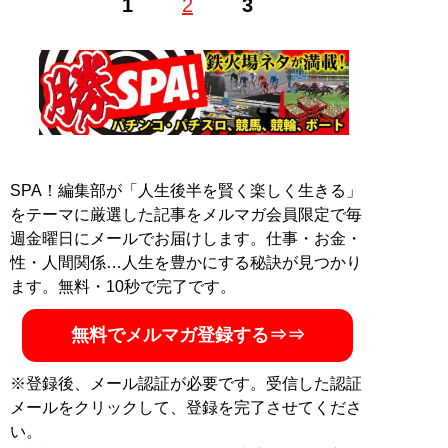
1
2
3
りＸハロン攻略法
（秀和システム）』が11月15日に発売
された。『
競走馬の適性を5つに分けて激走を見抜く! 脚
質ギアファイブ
(ガイドワークス)』『
超穴馬の激走を見
抜く！ 追走力必勝法
（秀和システム）』、『
安井式ラッ
プキャラ
（ベストセラーズ）』など多数の書籍を執筆。
Twitter：
@RyotaYasui
SPA！編集部が「人生後半を賢く楽しく生きる」
をテーマに厳選した記事をメルマガ会員限定で毎
『
安井式上がりＸハロン
週金曜日にメールでお届けします。仕事・お金・
攻略法
』
性・人間関係…人生を豊かにする秘訣が見つかり
ます。無料・10秒で完了です。
（秀和システム）
無料でメルマガ登録する⇒⇒
※登録後、メール認証が必要です。受信した認証
メールをクリックして、登録を完了させてくださ
い。
記事一覧へ