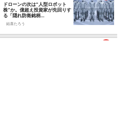
ドローンの次は“人型ロボット
株”か。億超え投資家が先回りす
る「隠れ防衛銘柄...
結喜たろう
NEW!
お金
2026年07月27日
父の遺産5000万円で兄弟が絶縁
「長男だから」「介護したのは
私」家族が“争...
渡辺智
NEW!
お金
2026年07月22日
元銀行員が明かす「お金持ちほど
やらないこと」本当に豊かな人に
は“共通点”が...
渡辺智