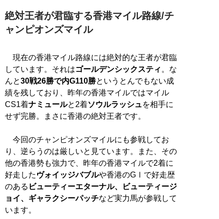
絶対王者が君臨する香港マイル路線/チ
ャンピオンズマイル
現在の香港マイル路線には絶対的な王者が君臨
しています。それは
ゴールデンシックスティ
。な
んと
30戦26勝で内G110勝
というとんでもない成
績を残しており、昨年の香港マイルではマイル
CS1着
ナミュール
と2着
ソウルラッシュ
を相手に
せず完勝。まさに香港の絶対王者です。
今回のチャンピオンズマイルにも参戦してお
り、逆らうのは厳しいと見ています。また、その
他の香港勢も強力で、昨年の香港マイルで2着に
好走した
ヴォイッジバブル
や香港のGⅠで好走歴
のある
ビューティーエターナル、ビューティージ
ョイ、ギャラクシーパッチ
など実力馬が参戦して
います。