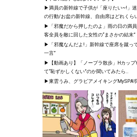
▶満員の新幹線で子供が「座りたい~!」迷惑
の行動/お盆の新幹線、自由席はどれくらい
▶「邪魔だから押したのよ」雨の日の満員
客全員を敵に回した女性の“まさかの結末”
▶「邪魔なんだよ!」新幹線で座席を蹴って
一言”
▶【動画あり】「ノーブラ散歩」HカップYo
て“恥ずかしくない”のか聞いてみたら...
▶東雲うみ、グラビアメイキングMySPA