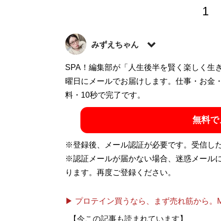
1
みずえちゃん
1989年生まれ。新潟県長岡市出身。関西
SPA！編集部が「人生後半を賢く楽しく生
ャバ嬢デビュー。結婚、離婚、地方の激安
曜日にメールでお届けします。仕事・お金
X（旧Twitter）：
料・10秒で完了です。
@mizuechan1989
無料で
記事一覧へ
※登録後、メール認証が必要です。受信し
※認証メールが届かない場合、迷惑メール
ります。再度ご登録ください。
▶ プロテイン買うなら、まず売れ筋から。Mypr
【今この記事も読まれています】