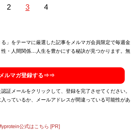
2
3
4
外国語大学卒業後、大阪市内の広告代理店に勤務する傍ら、キ
きる」をテーマに厳選した記事をメルマガ会員限定で毎週金
キャバクラを経て、現在は銀座ホステスとライターを兼業。
・性・人間関係…人生を豊かにする秘訣が見つかります。無
メルマガ登録する⇒⇒
た認証メールをクリックして、登録を完了させてください。
に入っているか、メールアドレスが間違っている可能性があ
otein公式はこちら [PR]