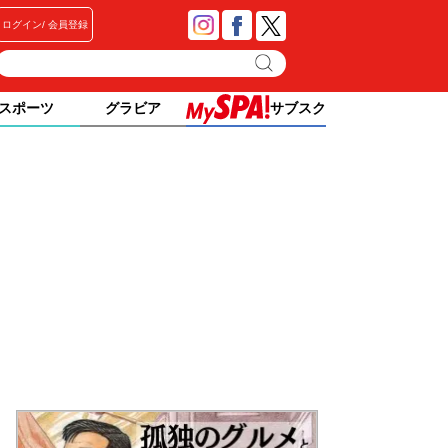
ログイン
会員登録
スポーツ
グラビア
サブスク