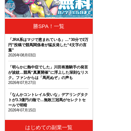
勝SPA！一覧
「JRA系はマジで恵まれている」…“30分で2万
円”投稿で競馬関係者が猛反発した“4文字の言
葉”
2026年08月03日
「明らかに熱中症でした」川田将雅騎手の発言
が波紋…競馬“真夏開催”に浮上した深刻なリス
ク。ファンからは「馬死ぬぞ」の声も
2026年07月27日
「なんかコントレイル安いな」デアリングタク
トが3.3億円の陰で…無敗三冠馬がセレクトセ
ールで明暗
2026年07月15日
はじめての副業一覧