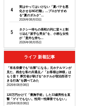
実はやってはいけない「夏バテを悪
化させるNG行動」…プロがすすめ
る“夏のダルさ”...
2026年08月03日
タクシー待ちの長蛇の列に堂々と割
り込む“派手な男女”を、小柄な女性
が「意外な持ち...
2026年08月05日
ライフ 新着記事
「有名俳優でも“出禁”になる」元ホテルマンが
見た、残念な客の共通点／「お客様は神様」は
もう昔？ 厚労省が挙げる“ホテルが宿泊拒否で
きる行為”を調べてみた
2026年08月08日
120万円かけて「豊胸手術」した33歳男性を直
撃「ゲイでもない。性同一性障害でもない」
2026年08月08日