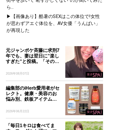
街中を歩いて“恥ずかしくない”のか聞いてみた
ら...
▶【画像あり】酷暑のSEXはこの体位で!女性
が思わずアエぐ体位を、AV女優「うんぱい」
が再現した
元ジャンポケ斉藤に求刑7
年でも、妻は翌日に“楽し
すぎた“と投稿。「その…
2026年08月07日
編集部のiHerb愛用者がセ
レクト。健康・美容のお
悩み別、鉄板アイテム…
2026年06月22日
「毎日1キロは食べてま