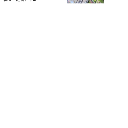
不破聡
NEW!
ニュース
2026年08月05日
なぜワイドショーは「酷暑」を連
呼する？ 山口真由が明かす、テ
レビが天気ネタ...
山口真由
NEW!
ニュース
2026年08月05日
やまゆり園事件から10年。乙武
洋匡が問う「私たちの心にも“植
松聖”が棲んで...
乙武洋匡