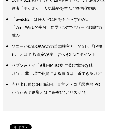
DeNA“312億赤字”から“157億黒字”へ。V字決算の立
役者「ポケポケ」人気爆発を生んだ多角化戦略
「Switch2」は任天堂に何をもたらすのか。
「Wii→Wii Uの失敗」に学ぶ“次世代ハード戦略”の
成否
ソニーがKADOKAWAの筆頭株主として狙う「IP強
化」とは？ 投資家が注目すべき3つのポイント
セブン＆アイ「9兆円MBO案に潜む“危険な賭
け”」。非上場で外資による買収は回避できるけど
売り出し総額3486億円。東京メトロ「歴史的IPO」
がもたらす影響とは？保有には“リスク”も