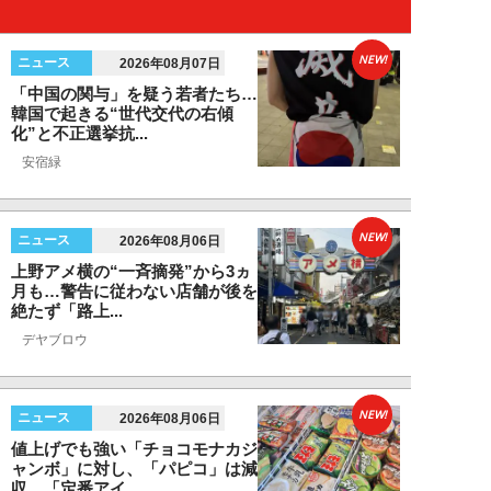
NEW!
ニュース
2026年08月07日
「中国の関与」を疑う若者たち…
韓国で起きる“世代交代の右傾
化”と不正選挙抗...
安宿緑
NEW!
ニュース
2026年08月06日
上野アメ横の“一斉摘発”から3ヵ
月も…警告に従わない店舗が後を
絶たず「路上...
デヤブロウ
NEW!
ニュース
2026年08月06日
値上げでも強い「チョコモナカジ
ャンボ」に対し、「パピコ」は減
収…「定番アイ...