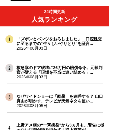
24時間更新
人気ランキング
「ズボンとパンツをおろしました」…口腔性交
に至るまでの“生々しいやりとり”を証言...
2026年08月03日
救急隊のドア破壊に26万円の賠償命令。元裁判
官が訴える「現場を不当に追い詰める」...
2026年08月03日
なぜワイドショーは「酷暑」を連呼する？ 山口
真由が明かす、テレビが天気ネタを使い...
2026年08月05日
上野アメ横の“一斉摘発”から3ヵ月も…警告に従
わない店舗が後を絶たず「路上営業が...