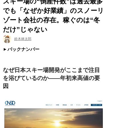
スキー場の“倒産件数”は過去最多
でも「なぜか好業績」のスノーリ
ゾート会社の存在。稼ぐのは“冬
だけ”じゃない
鈴木林太郎
バックナンバー
なぜ日本スキー場開発がここまで注目
を浴びているのか――年初来高値の要
因