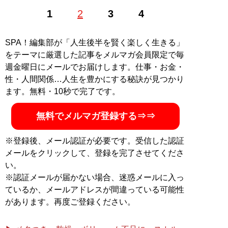
金融ライター、個人投資家。資産運用とアーティスト作
1
2
3
4
品の収集がライフワーク。どちらも長期投資を前提に、
成長していく過程を眺めるのがモットー。 米国株投資が
メインなので、主に米国経済や米国企業の最新情報のお
SPA！編集部が「人生後半を賢く楽しく生きる」
届けを心掛けています。Webメディアを中心に米国株に
をテーマに厳選した記事をメルマガ会員限定で毎
まつわる記事の執筆多数 X（旧ツイッター）：
週金曜日にメールでお届けします。仕事・お金・
@usjp_economist
性・人間関係…人生を豊かにする秘訣が見つかり
ます。無料・10秒で完了です。
記事一覧へ
無料でメルマガ登録する⇒⇒
※登録後、メール認証が必要です。受信した認証
メールをクリックして、登録を完了させてくださ
い。
※認証メールが届かない場合、迷惑メールに入っ
ているか、メールアドレスが間違っている可能性
があります。再度ご登録ください。