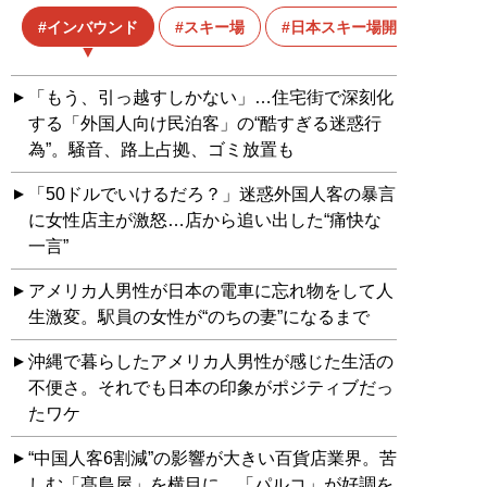
インバウンド
スキー場
日本スキー場開発
「もう、引っ越すしかない」…住宅街で深刻化
する「外国人向け民泊客」の“酷すぎる迷惑行
為”。騒音、路上占拠、ゴミ放置も
「50ドルでいけるだろ？」迷惑外国人客の暴言
に女性店主が激怒…店から追い出した“痛快な
一言”
アメリカ人男性が日本の電車に忘れ物をして人
生激変。駅員の女性が“のちの妻”になるまで
沖縄で暮らしたアメリカ人男性が感じた生活の
不便さ。それでも日本の印象がポジティブだっ
たワケ
“中国人客6割減”の影響が大きい百貨店業界。苦
しむ「髙島屋」を横目に、「パルコ」が好調を