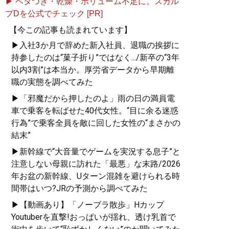
▶ ベタつき・乾燥・ボリューム不足に。スカル
プDを公式でチェック [PR]
【今この記事も読まれています】
▶入社3か月で辞めた新入社員、退職の挨拶に
持参したのは“菓子折り”ではなく.../新卒の“3年
以内3割”は本当か。厚労省データから早期離
職の実態を調べてみた
▶「邪魔だから押したのよ」雨の日の満員電
車で乗客を転ばせた40代女性。“目に余る迷惑
行為”で乗客全員を敵に回した女性の“まさかの
結末”
▶新幹線で“大音量でゲームを実況する息子”と
注意しない母親に訪れた「最悪」な末路/2026
年お盆の新幹線、Uターン混雑を避けられる時
間帯はいつ?JRの予測から調べてみた
▶【動画あり】「ノーブラ散歩」Hカップ
Youtuberを直撃!おっぱいが揺れ、透け乳首で