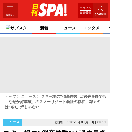
ログイン
会員登録
サブスク
新着
ニュース
エンタメ
ライフ
トップ
ニュース
スキー場の“倒産件数”は過去最多でも
「なぜか好業績」のスノーリゾート会社の存在。稼ぐの
は“冬だけ”じゃない
ニュース
投稿日：2025年01月10日 08:52