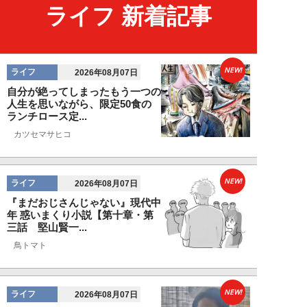
ライフ 新着記事
NEW!
ライフ
2026年08月07日
自分が絶ってしまったもう一つの
人生を思いながら、限定50食の
ランチロース定...
カツセマサヒコ
NEW!
ライフ
2026年08月07日
『まだおじさんじゃない』現代中
年 惑いまくり小説【第十章・第
三話 堅山賢一...
鳥トマト
NEW!
ライフ
2026年08月07日