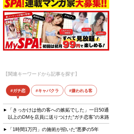
【関連キーワードから記事を探す】
ガチ恋
キャバクラ
嫌われる客
「きっかけは他の客への嫉妬でした」一日50通
以上のDMを店員に送りつけた“ガチ恋客”の末路
「1時間1万円」の施術が招いた“悪夢の5年