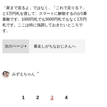
「家まで送るよ」ではなく、「これで足りる？」
と1万円札を渡して、スマートに解散するのが1番
素敵です。1000円札でも5000円札でもなく1万円
札です。ここは特に強調しておきたいところで
す。
次のページ
暴走しがちなおじさんへ
みずえちゃん
1989年生まれ。新潟県長岡市出身。関西外国語大学卒業
1
2
3
4
後、大阪市内の広告代理店に勤務する傍ら、キャバ嬢デ
ビュー。結婚、離婚、地方の激安キャバクラを経て、現