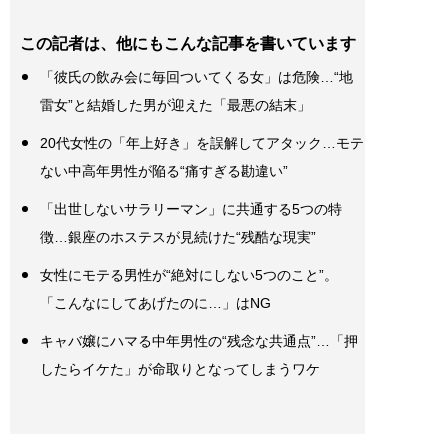
この記者は、他にもこんな記事を書いています
「彼氏の飲み会に毎回ついてくる女」は危険…“地
雷女”と結婚した男が迎えた「最悪の結末」
20代女性の「年上好き」を誤解してアタック…モテ
ない中高年男性が陥る“痛すぎる勘違い”
「出世しないサラリーマン」に共通する5つの特
徴…銀座のホステスが見続けた“残酷な現実”
女性にモテる男性が“絶対にしない5つのこと”。
「こんなにしてあげたのに…」はNG
キャバ嬢にハマる中年男性の“残念な共通点”…「押
したらイケた」が命取りとなってしまうワケ