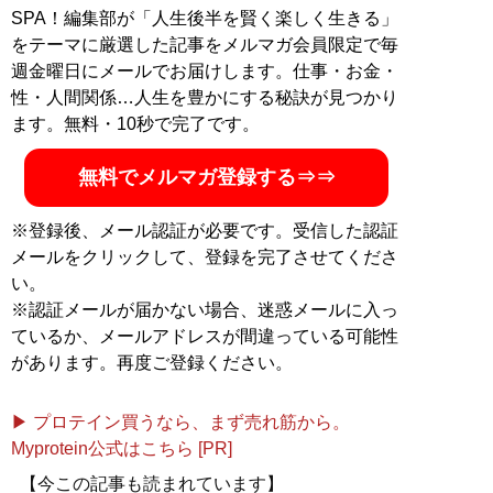
在は銀座ホステスとライターを兼業。X（旧Twitter）：
SPA！編集部が「人生後半を賢く楽しく生きる」
@mizuechan1989
をテーマに厳選した記事をメルマガ会員限定で毎
週金曜日にメールでお届けします。仕事・お金・
記事一覧へ
性・人間関係…人生を豊かにする秘訣が見つかり
ます。無料・10秒で完了です。
無料でメルマガ登録する⇒⇒
※登録後、メール認証が必要です。受信した認証
メールをクリックして、登録を完了させてくださ
い。
※認証メールが届かない場合、迷惑メールに入っ
ているか、メールアドレスが間違っている可能性
があります。再度ご登録ください。
▶ プロテイン買うなら、まず売れ筋から。
Myprotein公式はこちら [PR]
【今この記事も読まれています】