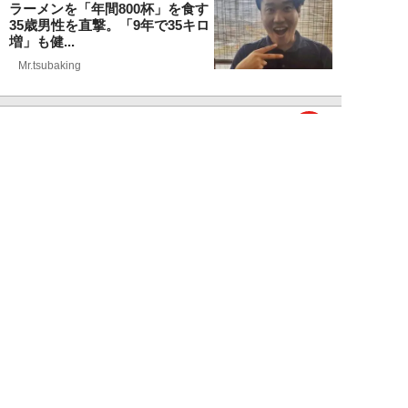
ラーメンを「年間800杯」を食す
35歳男性を直撃。「9年で35キロ
増」も健...
Mr.tsubaking
NEW!
ライフ
2026年08月07日
「邪魔なんだよ！」新幹線で座席
を蹴ってくる後ろの男性…恐怖に
震えた女性客を...
chimi86
NEW!
ライフ
2026年08月06日
「グラスを壁に叩きつけ粉々
に…」居酒屋で大暴走する高齢男
性。被害届を出され...
高橋マナブ