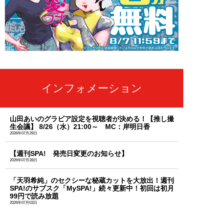
インフォメーション
山田あいのグラビア設定を視聴者が決める！【推し撮
生会議】 8/26（水）21:00～ MC：岸明日香
2026年07月29日
【週刊SPA! 発売日変更のお知らせ】
2026年07月28日
「天羽希純」のセクシーな秘蔵カットを大放出！週刊
SPA!のサブスク「MySPA!」続々更新中！初回は初月
99円で読み放題
2026年07月03日