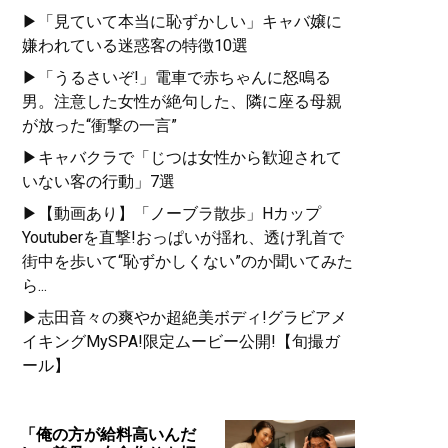
▶「見ていて本当に恥ずかしい」キャバ嬢に
嫌われている迷惑客の特徴10選
▶「うるさいぞ!」電車で赤ちゃんに怒鳴る
男。注意した女性が絶句した、隣に座る母親
が放った“衝撃の一言”
▶キャバクラで「じつは女性から歓迎されて
いない客の行動」7選
▶【動画あり】「ノーブラ散歩」Hカップ
Youtuberを直撃!おっぱいが揺れ、透け乳首で
街中を歩いて“恥ずかしくない”のか聞いてみた
ら...
▶志田音々の爽やか超絶美ボディ!グラビアメ
イキングMySPA!限定ムービー公開!【旬撮ガ
ール】
「俺の方が給料高いんだ