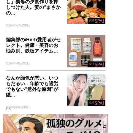
し」義母の夕食作りを押
しつけた夫。妻の“まさか
の…
2026年07月29日
編集部のiHerb愛用者がセ
レクト。健康・美容のお
悩み別、鉄板アイテム…
2026年06月22日
なんか顔色が悪い、いつ
もだるい…年齢でも過労
でもない“意外な原因”が
隠…
2026年06月30日
PR