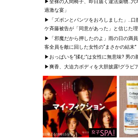
▶全裸の人間椅子、即日届く違法薬物...
過激な宴」
▶「ズボンとパンツをおろしました」...
ケ斉藤被告が「同意があった」と信じた理
▶「邪魔だから押したのよ」雨の日の満員
客全員を敵に回した女性の“まさかの結末”
▶おっぱいを“揉む”は女性に無意味? 男の
▶爽香、大迫力ボディを大胆披露!グラビア