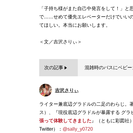
「子持ち様がまた自己中発言をして！」と
で……せめて優先エレベーターだけでいい
てほしい。本当にお願いします。
次の記事
混雑時のバスにベビーカ
吉沢さりぃ
ライター兼底辺グラドルの二足のわらじ。
ス）、『現役底辺グラドルが暴露する グラ
張って体験してきました
』（ともに彩図社
Twitter）：
@sally_y0720