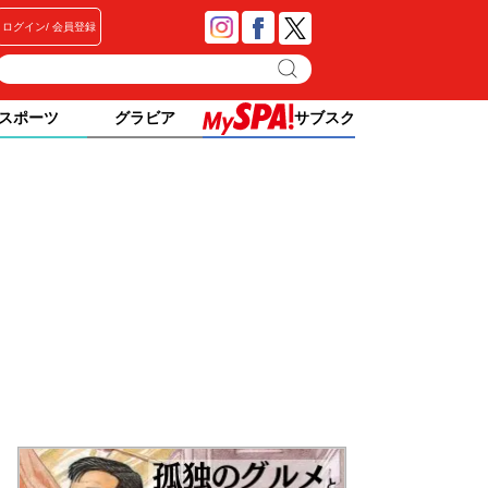
ログイン
会員登録
スポーツ
グラビア
サブスク