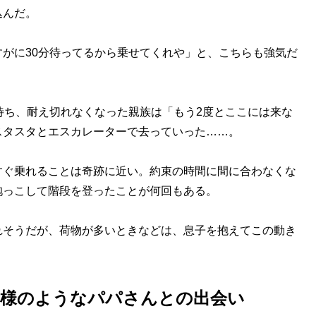
込んだ。
がに30分待ってるから乗せてくれや」と、こちらも強気だ
待ち、耐え切れなくなった親族は「もう2度とここには来な
スタスタとエスカレーターで去っていった……。
すぐ乗れることは奇跡に近い。約束の時間に間に合わなくな
抱っこして階段を登ったことが何回もある。
れそうだが、荷物が多いときなどは、息子を抱えてこの動き
神様のようなパパさんとの出会い