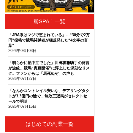
勝SPA！一覧
「JRA系はマジで恵まれている」…“30分で2万
円”投稿で競馬関係者が猛反発した“4文字の言
葉”
2026年08月03日
「明らかに熱中症でした」川田将雅騎手の発言
が波紋…競馬“真夏開催”に浮上した深刻なリス
ク。ファンからは「馬死ぬぞ」の声も
2026年07月27日
「なんかコントレイル安いな」デアリングタク
トが3.3億円の陰で…無敗三冠馬がセレクトセ
ールで明暗
2026年07月15日
はじめての副業一覧