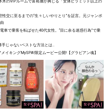
六本木のVIPルームで富裕層が興じる「女体ピラミッド以上の
口腔性交に至るまでの“生々しいやりとり”を証言。元ジャンポ
由
電車で乗客を転ばせた40代女性。“目に余る迷惑行為”で乗
勝手じゃないベストな方法とは...
メイキングMySPA!限定ムービー公開!【グラビアン魂】