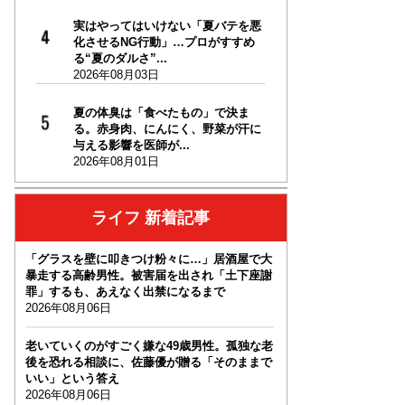
実はやってはいけない「夏バテを悪
化させるNG行動」…プロがすすめ
る“夏のダルさ”...
2026年08月03日
夏の体臭は「食べたもの」で決ま
る。赤身肉、にんにく、野菜が汗に
与える影響を医師が...
2026年08月01日
ライフ 新着記事
「グラスを壁に叩きつけ粉々に…」居酒屋で大
暴走する高齢男性。被害届を出され「土下座謝
罪」するも、あえなく出禁になるまで
2026年08月06日
老いていくのがすごく嫌な49歳男性。孤独な老
後を恐れる相談に、佐藤優が贈る「そのままで
いい」という答え
2026年08月06日