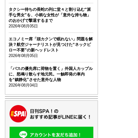
タクシー待ちの長蛇の列に堂々と割り込む“派
手な男女”を、小柄な女性が「意外な持ち物」
のおかげで撃退するまで
2026年08月05日
エコノミー席「頭カクンで眠れない」問題を解
決？航空ジャーナリストが見つけた“ネックピ
ロー不要”の新ヘッドレスト
2026年08月05日
「バスの優先席に荷物を置く」外国人カップル
に、怒鳴り散らす地元民。一触即発の車内
を“鎮静化”させた意外な人物
2026年08月04日