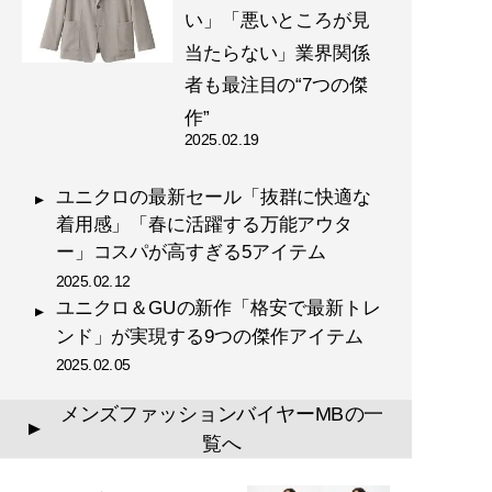
い」「悪いところが見
『
幸服論――人生は服で簡単
当たらない」業界関係
に変えられる
』
者も最注目の“7つの傑
作”
自信は服で簡単につくること
2025.02.19
ができる!
ユニクロの最新セール「抜群に快適な
着用感」「春に活躍する万能アウタ
ー」コスパが高すぎる5アイテム
2025.02.12
ユニクロ＆GUの新作「格安で最新トレ
『
最速でおしゃれに見せる
ンド」が実現する9つの傑作アイテム
方法 【電子限定特典付き】
2025.02.05
』
メンズファッションバイヤーMBの一
誰も言葉にできなかった
▲
覧へ
「男のおしゃれ」の決定
版。電子版特典として、MB