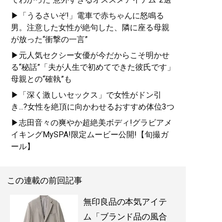
史や特色を、自身が愛用す
▶「うるさいぞ!」電車で赤ちゃんに怒鳴る
る品とともに徹底紹介
男。注意した女性が絶句した、隣に座る母親
が放った“衝撃の一言”
▶元人気セクシー女優が今だからこそ明かせ
る“秘話”「夫が人生で初めてできた彼氏です」
母親との“確執”も
『
最速でおしゃれに見せる
▶「深く激しいセックス」で女性がドン引
方法 <実践編>
』
き...?女性を絶頂に向かわせるおすすめ体位3つ
▶志田音々の爽やか超絶美ボディ!グラビアメ
ユニクロやGUでもおしゃれ
イキングMySPA!限定ムービー公開!【旬撮ガ
な人は何が違うのか？
ール】
この連載の前回記事
無印良品の本気アイテ
ム「ブランド品の風合