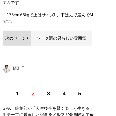
テムです。
175cm 66kgで上はサイズL、下は丈で選んでM
です。
次のページ
ワーク調の男らしい雰囲気
MB
ファッションバイヤー。最新刊『
ロードマップ
』のほ
1
2
3
4
5
か、『
MBの偏愛ブランド図鑑
』『
最速でおしゃれに見
せる方法 <実践編>
』『
最速でおしゃれに見せる方法
』
『
幸服論――人生は服で簡単に変えられる
』など関連書
SPA！編集部が「人生後半を賢く楽しく生きる」
籍が累計200万部を突破。ブログ「
Knower Mag現役メ
をテーマに厳選した記事をメルマガ会員限定で毎