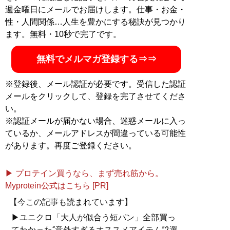
ンズバイヤーが伝えるオシャレになる方法
」、ユーチュ
週金曜日にメールでお届けします。仕事・お金・
ーブ「
MBチャンネル
」も話題に。年間の被服費は1000
性・人間関係…人生を豊かにする秘訣が見つかり
万円超！ （Xアカウント:
@MBKnowerMag
）
ます。無料・10秒で完了です。
無料でメルマガ登録する⇒⇒
『
ロードマップ
』
※登録後、メール認証が必要です。受信した認証
地方のしがないショップ
メールをクリックして、登録を完了させてくださ
店員はなぜ成功できたの
い。
か？
※認証メールが届かない場合、迷惑メールに入っ
その秘密はロードマップ
にあった
ているか、メールアドレスが間違っている可能性
があります。再度ご登録ください。
▶ プロテイン買うなら、まず売れ筋から。
Myprotein公式はこちら [PR]
『
MBの偏愛ブランド図鑑
』
【今この記事も読まれています】
▶ユニクロ「大人が似合う短パン」全部買っ
今着るべきブランド60の歴
てわかった“意外すぎるオススメアイテム”2選