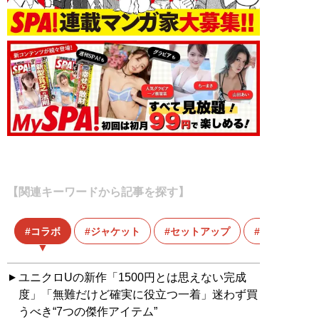
【関連キーワードから記事を探す】
コラボ
ジャケット
セットアップ
ファストフ
ユニクロUの新作「1500円とは思えない完成
度」「無難だけど確実に役立つ一着」迷わず買
うべき“7つの傑作アイテム”