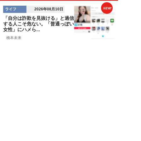
NEW!
ライフ
2026年08月10日
「自分は詐欺を見抜ける」と過信
する人こそ危ない。「普通っぽい
女性」にハメら...
橋本未来
NEW!
ライフ
2026年08月10日
夏フェスで「胸を揉まれた」20
代女性が体験した卑劣な痴漢被
害。助けてくれた...
高橋マナブ
NEW!
ライフ
2026年08月10日
新幹線の指定席を「渡り歩く」
50代男性。疑念を抱いた乗客が
車掌にチクった結...
佐藤俊治