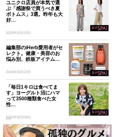
のコーディネート・80スタ
ユニクロ店員が本気で選
イルを追加収録！
ぶ「感謝祭で買うべき夏
ボトムス」3選。昨年も大
好…
2026年05月23日
記事一覧へ
編集部のiHerb愛用者がセ
レクト。健康・美容のお
悩み別、鉄板アイテム…
2026年06月22日
「毎日1キロは食べてま
す」ヨーグルト沼にハマ
って3500種類食べた女
性…
2026年06月09日
PR