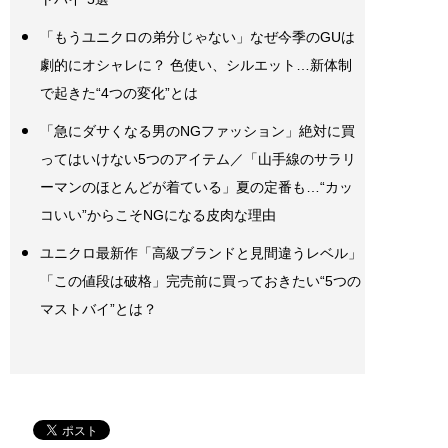
「もうユニクロの弟分じゃない」なぜ今季のGUは
劇的にオシャレに？ 色使い、シルエット…新体制
で起きた“4つの変化”とは
「急にダサくなる男のNGファッション」絶対に買
ってはいけない5つのアイテム／「山手線のサラリ
ーマンのほとんどが着ている」夏の定番も…“カッ
コいい”からこそNGになる皮肉な理由
ユニクロ最新作「高級ブランドと見間違うレベル」
「この値段は破格」完売前に買っておきたい“5つの
マストバイ”とは？