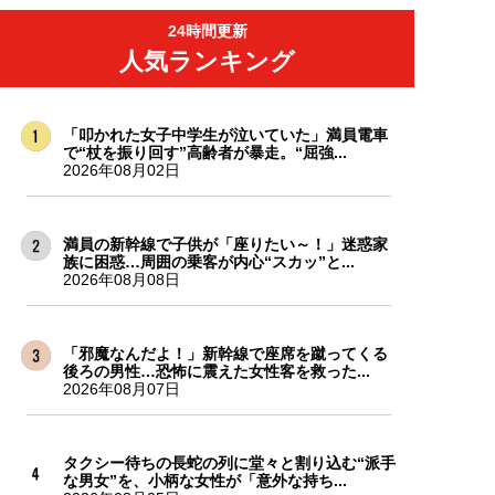
24時間更新
人気ランキング
「叩かれた女子中学生が泣いていた」満員電車
で“杖を振り回す”高齢者が暴走。“屈強...
2026年08月02日
満員の新幹線で子供が「座りたい～！」迷惑家
族に困惑…周囲の乗客が内心“スカッ”と...
2026年08月08日
「邪魔なんだよ！」新幹線で座席を蹴ってくる
後ろの男性…恐怖に震えた女性客を救った...
2026年08月07日
タクシー待ちの長蛇の列に堂々と割り込む“派手
な男女”を、小柄な女性が「意外な持ち...