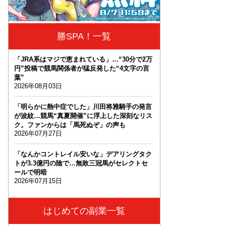
勝SPA！一覧
「JRA系はマジで恵まれている」…“30分で2万
円”投稿で競馬関係者が猛反発した“4文字の言
葉”
2026年08月03日
「明らかに熱中症でした」川田将雅騎手の発言
が波紋…競馬“真夏開催”に浮上した深刻なリス
ク。ファンからは「馬死ぬぞ」の声も
2026年07月27日
「なんかコントレイル安いな」デアリングタク
トが3.3億円の陰で…無敗三冠馬がセレクトセ
ールで明暗
2026年07月15日
はじめての副業一覧