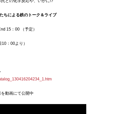
氏との化学反応や、いかに!?
間たちによる鉄のトーク＆ライブ
～End 15：00 （予定）
日10：00より）
e/catalog_130416204234_1.htm
模様を動画にて公開中