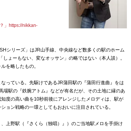
s://nikkan-
-SHシリーズ」はJR山手線、中央線など数多くの駅のホーム
「しょーもない、変なオッサン」の略ではない（本人談）。
ャルを略したもの。
なっている。先駆けであるJR蒲田駅の『蒲田行進曲』をは
田馬場駅の『鉄腕アトム』などが有名だが、その土地に縁のあ
知度の高い曲を10秒前後にアレンジしたメロディは、駅が
ーション戦略の一環としてもおおいに注目されている。
、上野駅（『さくら（独唱）』）のご当地駅メロを手掛け