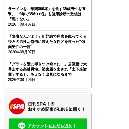
ラーメンを「年間800杯」を食す35歳男性を直
撃。「9年で35キロ増」も健康診断の数値は
「悪くない」
2026年08月07日
「邪魔なんだよ！」新幹線で座席を蹴ってくる
後ろの男性…恐怖に震えた女性客を救った“強
面男性の一言”
2026年08月07日
「グラスを壁に叩きつけ粉々に…」居酒屋で大
暴走する高齢男性。被害届を出され「土下座謝
罪」するも、あえなく出禁になるまで
2026年08月06日