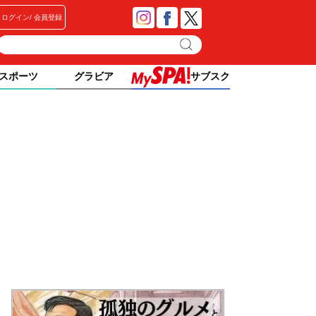
ログイン
会員登録
スポーツ
グラビア
サブスク