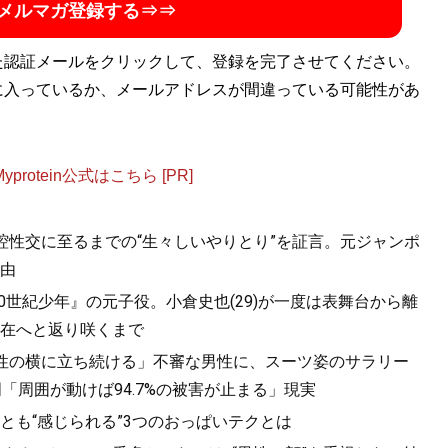
メルマガ登録する⇒⇒
た認証メールをクリックして、登録を完了させてください。
に入っているか、メールアドレスが間違っている可能性があ
otein公式はこちら [PR]
口腔性交に至るまでの“生々しいやりとり”を証言。元ジャンポ
由
20世紀少年』の元子役。小倉史也(29)が一度は表舞台から離
在へと返り咲くまで
女性の横に立ち続ける」不審な男性に、スーツ姿のサラリー
「周囲が動けば94.7%の被害が止まる」現実
っとも“感じられる”3つのおっぱいテクとは