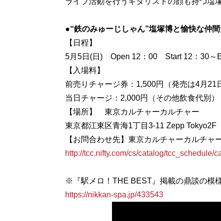
ライブ活動を行うギタリストの顔も持つ塩塚
●“鉄のみゅーじしゃん”塩塚博と愉快な仲
【日程】
5月5日(日) Open 12：00 Start 12：30
【入場料】
前売りチャージ券：1,500円（発売は4月21
当日チャージ：2,000円（その他飲食代別）
【場所】 東京カルチャーカルチャー
東京都江東区青海1丁目3-11 Zepp Tokyo2F
http://tcc.nifty.com/cs/catalog/tcc_schedul
※『駅メロ！THE BEST』掲載の鼎談の
https://nikkan-spa.jp/433543