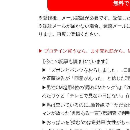
無料で
※登録後、メール認証が必要です。受信し
※認証メールが届かない場合、迷惑メール
ります。再度ご登録ください。
▶ プロテイン買うなら、まず売れ筋から。Mypr
【今この記事も読まれています】
▶「ズボンとパンツをおろしました」...
ケ斉藤被告が「同意があった」と信じた理
▶男性CM起用4位の“隠れCMキング”は『
れたワケと「テレビで見ない日はない」存
▶席は空いているのに...新幹線で「ただ
マンが放った“勇気ある一言”/都調査で判明
▶おっぱいを“揉む”のは逆効果!女性がも