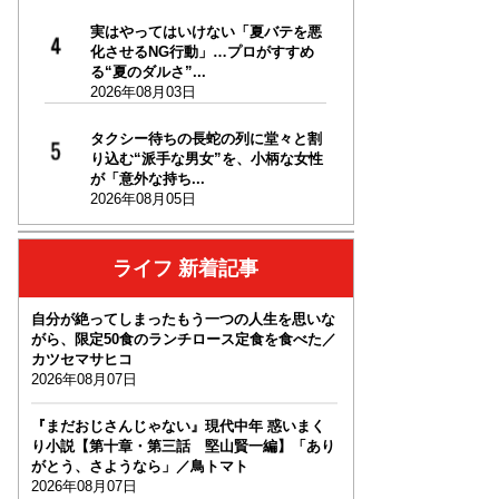
実はやってはいけない「夏バテを悪
化させるNG行動」…プロがすすめ
る“夏のダルさ”...
2026年08月03日
タクシー待ちの長蛇の列に堂々と割
り込む“派手な男女”を、小柄な女性
が「意外な持ち...
2026年08月05日
ライフ 新着記事
自分が絶ってしまったもう一つの人生を思いな
がら、限定50食のランチロース定食を食べた／
カツセマサヒコ
2026年08月07日
『まだおじさんじゃない』現代中年 惑いまく
り小説【第十章・第三話 堅山賢一編】「あり
がとう、さようなら」／鳥トマト
2026年08月07日