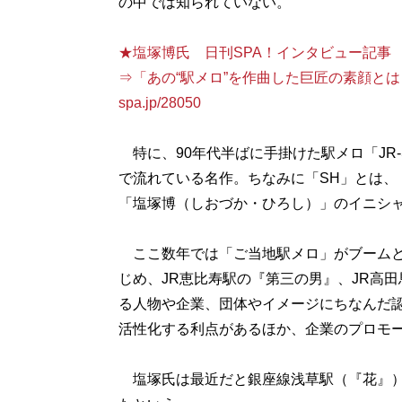
の中では知られていない。
★塩塚博氏 日刊SPA！インタビュー記事
⇒「あの“駅メロ”を作曲した巨匠の素顔とは？」http
spa.jp/28050
特に、90年代半ばに手掛けた駅メロ「JR
で流れている名作。ちなみに「SH」とは、
「塩塚博（しおづか・ひろし）」のイニシ
ここ数年では「ご当地駅メロ」がブームと
じめ、JR恵比寿駅の『第三の男』、JR高
る人物や企業、団体やイメージにちなんだ認
活性化する利点があるほか、企業のプロモ
塩塚氏は最近だと銀座線浅草駅（『花』）