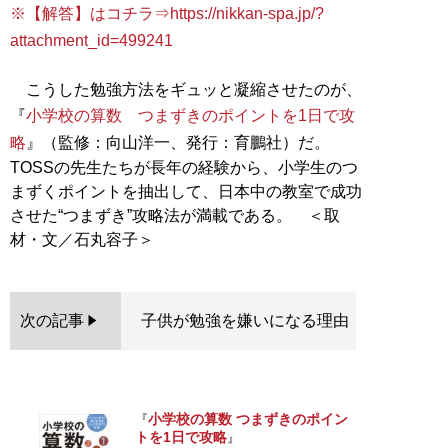
※【解答】はコチラ⇒https://nikkan-spa.jp/?
attachment_id=499241
こうした勉強方法をギュッと凝縮させたのが、
『
小学校の算数 つまずきのポイントを1日で攻
略
』（監修：向山洋一、発行：育鵬社）だ。
TOSSの先生たちが長年の経験から、小学生のつ
まずくポイントを抽出して、日本中の教室で成功
させた“つまずき”攻略法が満載である。 ＜取
次の記事
子供が勉強を嫌いになる理由
小学校の算数 つまずきのポイン
『
トを1日で攻略
』