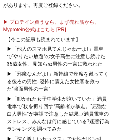
があります。再度ご登録ください。
▶ プロテイン買うなら、まず売れ筋から。
Myprotein公式はこちら [PR]
【今この記事も読まれています】
▶「他人のスマホ見てんじゃねーよ!」電車
で“やりたい放題”の女子高生に注意し続けた
35歳女性。見知らぬ男性の一言に救われた
▶「邪魔なんだよ!」新幹線で座席を蹴ってく
る後ろの男性...恐怖に震えた女性客を救っ
た“強面男性の一言”
▶「叩かれた女子中学生が泣いていた」満員
電車で“杖を振り回す”高齢者が暴走。“屈強な
白人男性”が英語で注意した結果.../満員電車の
ストレス、みんなは何に感じている?迷惑行為
ランキングを調べてみた
▶「深く激しいセックス」で女性がドン引