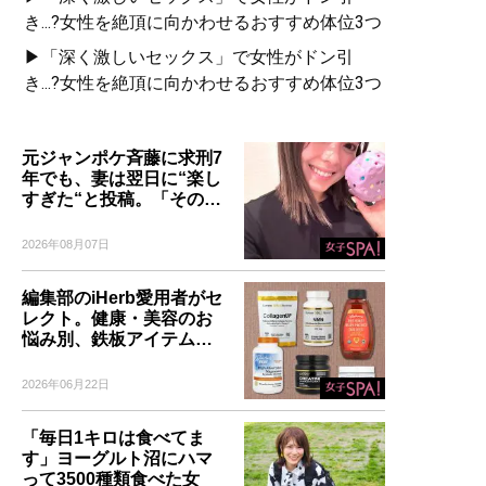
き...?女性を絶頂に向かわせるおすすめ体位3つ
▶「深く激しいセックス」で女性がドン引
き...?女性を絶頂に向かわせるおすすめ体位3つ
元ジャンポケ斉藤に求刑7
年でも、妻は翌日に“楽し
すぎた“と投稿。「その…
2026年08月07日
編集部のiHerb愛用者がセ
レクト。健康・美容のお
悩み別、鉄板アイテム…
2026年06月22日
「毎日1キロは食べてま
す」ヨーグルト沼にハマ
って3500種類食べた女