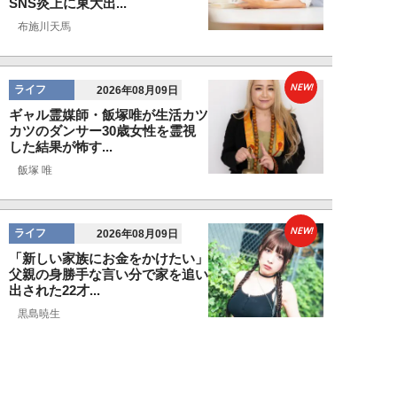
SNS炎上に東大出...
布施川天馬
NEW!
ライフ
2026年08月09日
ギャル霊媒師・飯塚唯が生活カツ
カツのダンサー30歳女性を霊視
した結果が怖す...
飯塚 唯
NEW!
ライフ
2026年08月09日
「新しい家族にお金をかけたい」
父親の身勝手な言い分で家を追い
出された22才...
黒島暁生
NEW!
ライフ
2026年08月09日