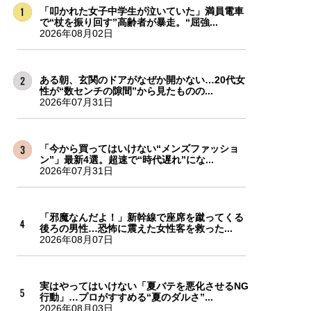
「叩かれた女子中学生が泣いていた」満員電車
で“杖を振り回す”高齢者が暴走。“屈強...
2026年08月02日
ある朝、玄関のドアがなぜか開かない…20代女
性が“数センチの隙間”から見たものの...
2026年07月31日
「今から買ってはいけない“メンズファッショ
ン”」最新4選。超速で“時代遅れ”にな...
2026年07月31日
「邪魔なんだよ！」新幹線で座席を蹴ってくる
後ろの男性…恐怖に震えた女性客を救った...
2026年08月07日
実はやってはいけない「夏バテを悪化させるNG
行動」…プロがすすめる“夏のダルさ”...
2026年08月03日