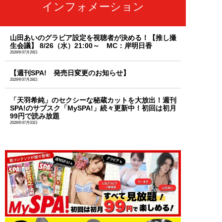
インフォメーション
山田あいのグラビア設定を視聴者が決める！【推し撮
生会議】 8/26（水）21:00～ MC：岸明日香
2026年07月29日
【週刊SPA! 発売日変更のお知らせ】
2026年07月28日
「天羽希純」のセクシーな秘蔵カットを大放出！週刊
SPA!のサブスク「MySPA!」続々更新中！初回は初月
99円で読み放題
2026年07月03日