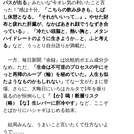
バスが出る」
みたいな“今オレ気の利いたこと言
った！”感は十分。
「こちらの飲み歩きも、しば
し休憩となる。『それがいいって…』。やせた財
布と疲れた肝臓が、なかばあきれ顔でうなずき合
っている」
、
「冷たい頭脳と、熱い胸と、メタン
ハイドレートのように生きようか…と、ふと考え
る」
など、うっとり自分語りが満載だ。
一方、毎日新聞『余録』は比較的ポエム成分少
なめ。ただ、
「生命は不可逆のプロセスの中にそ
っと再帰のループ（輪）を秘めていた。人生も似
たようなものかもしれない」
てな一文がたまに登
場。さらに、大晦日にいろはカルタで1年を振り
返るのが恒例らしく
「【か】喝！断層リスク
（略）【な】生レバーに肝冷やす」
など、ここぞ
とばかりにハシャギはじめる始末。
結局みんな、うまいこと言いたくて仕方ないよ
うで……。