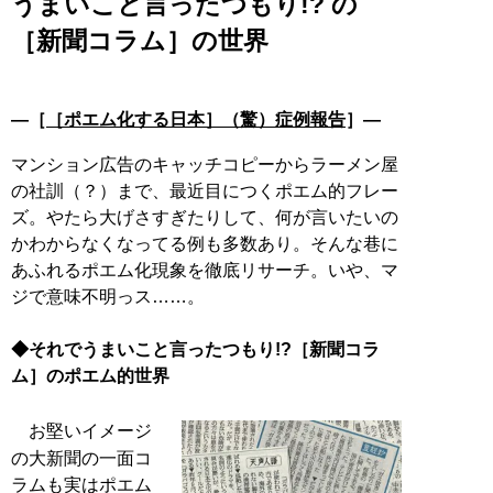
うまいこと言ったつもり!? の
［新聞コラム］の世界
―［
［ポエム化する日本］（驚）症例報告
］―
マンション広告のキャッチコピーからラーメン屋
の社訓（？）まで、最近目につくポエム的フレー
ズ。やたら大げさすぎたりして、何が言いたいの
かわからなくなってる例も多数あり。そんな巷に
あふれるポエム化現象を徹底リサーチ。いや、マ
ジで意味不明っス……。
◆それでうまいこと言ったつもり!?［新聞コラ
ム］のポエム的世界
お堅いイメージ
の大新聞の一面コ
ラムも実はポエム