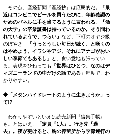
その点、産経新聞『産経抄』は庶民的だ。
「最
近はコンビニでビールを買うたびに、年齢確認の
ためのパネルに手を当てるように言われる。『酒
の大学』の卒業証書は持っているのか。そう問わ
れているようで、つらい」
など、下町のオヤジ級
のぼやき。
「うっとうしい毎日が続く、と嘆くの
はやめよう。イワシやアジ、それにアナゴがおい
しい季節でもあるし」
と、食い意地も張ってい
る。表現をひねっても
「世界はひとつ、なのはデ
ィズニーランドの中だけの話である」
程度で、わ
かりやすい。
◆「メタンハイドレートのように生きようか」っ
て!?
わかりやすいといえば読売新聞『編集手帳』
も。とはいえ、
「定員『1人』。行き先『過
去』。夜が更けると、胸の停留所から季節運行の