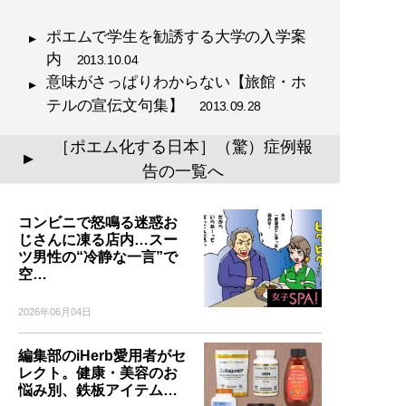
ポエムで学生を勧誘する大学の入学案
内
2013.10.04
意味がさっぱりわからない【旅館・ホ
テルの宣伝文句集】
2013.09.28
［ポエム化する日本］（驚）症例報
▲
告の一覧へ
コンビニで怒鳴る迷惑お
じさんに凍る店内…スー
ツ男性の“冷静な一言”で
空…
2026年06月04日
編集部のiHerb愛用者がセ
レクト。健康・美容のお
悩み別、鉄板アイテム…