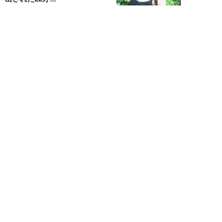
黒島暁生
NEW!
ライフ
2026年08月09日
『孤独のグルメ』原作者がアメリ
カンなハンバーガー屋で夢中にな
った“完全和風...
久住昌之
NEW!
ライフ
2026年08月09日
新幹線で“大音量でゲームを実況
する息子”と注意しない母親に訪
れた「最悪」な...
藤山ムツキ