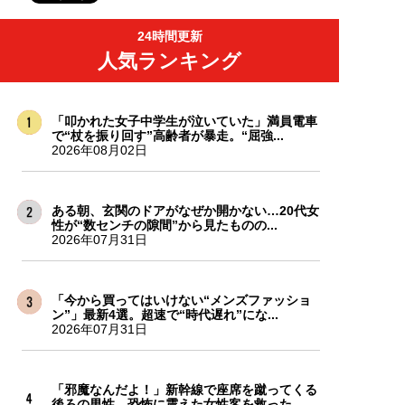
24時間更新
人気ランキング
「叩かれた女子中学生が泣いていた」満員電車
で“杖を振り回す”高齢者が暴走。“屈強...
2026年08月02日
ある朝、玄関のドアがなぜか開かない…20代女
性が“数センチの隙間”から見たものの...
2026年07月31日
「今から買ってはいけない“メンズファッショ
ン”」最新4選。超速で“時代遅れ”にな...
2026年07月31日
「邪魔なんだよ！」新幹線で座席を蹴ってくる
後ろの男性…恐怖に震えた女性客を救った...