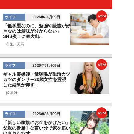
NEW!
ライフ
2026年08月09日
「低学歴なのに、勉強や読書が好
きなのは意味が分からない」
SNS炎上に東大出...
布施川天馬
NEW!
ライフ
2026年08月09日
ギャル霊媒師・飯塚唯が生活カツ
カツのダンサー30歳女性を霊視
した結果が怖す...
飯塚 唯
NEW!
ライフ
2026年08月09日
「新しい家族にお金をかけたい」
父親の身勝手な言い分で家を追い
出された22才...