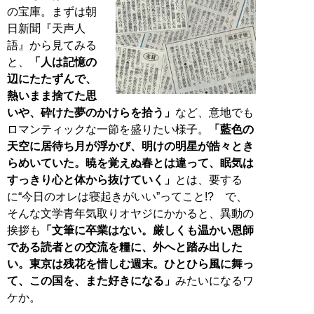
の宝庫。まずは朝
日新聞『天声人
語』から見てみる
と、
「人は記憶の
辺にたたずんで、
熱いまま捨てた思
いや、砕けた夢のかけらを拾う」
など、意地でも
ロマンティックな一節を盛りたい様子。
「藍色の
天空に居待ち月が浮かび、明けの明星が皓々とき
らめいていた。暁を覚えぬ春とは違って、眠気は
すっきり心と体から抜けていく」
とは、要する
に“今日のオレは寝起きがいい”ってこと!? で、
そんな文学青年気取りオヤジにかかると、異動の
挨拶も
「文筆に卒業はない。厳しくも温かい恩師
である読者との交流を糧に、外へと踏み出した
い。東京は残花を惜しむ週末。ひとひら風に舞っ
て、この国を、また好きになる」
みたいになるワ
ケか。