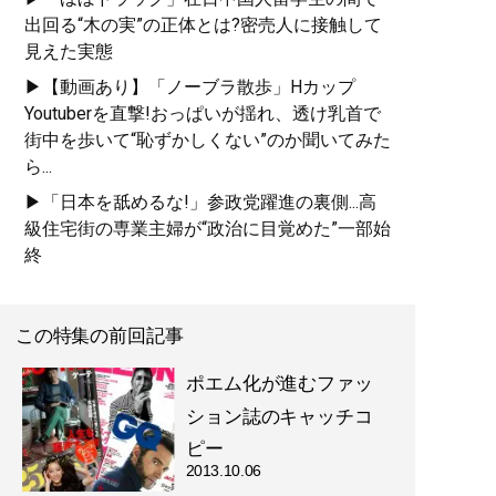
出回る“木の実”の正体とは?密売人に接触して
見えた実態
▶【動画あり】「ノーブラ散歩」Hカップ
Youtuberを直撃!おっぱいが揺れ、透け乳首で
街中を歩いて“恥ずかしくない”のか聞いてみた
ら...
▶「日本を舐めるな!」参政党躍進の裏側...高
級住宅街の専業主婦が“政治に目覚めた”一部始
終
この特集の前回記事
ポエム化が進むファッ
ション誌のキャッチコ
ピー
2013.10.06