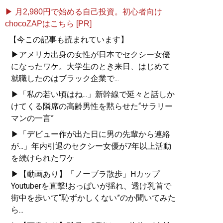
▶ 月2,980円で始める自己投資。初心者向け
chocoZAPはこちら [PR]
【今この記事も読まれています】
▶アメリカ出身の女性が日本でセクシー女優
になったワケ。大学生のとき来日、はじめて
就職したのはブラック企業で...
▶「私の若い頃はね...」新幹線で延々と話しか
けてくる隣席の高齢男性を黙らせた“サラリー
マンの一言”
▶「デビュー作が出た日に男の先輩から連絡
が...」年内引退のセクシー女優が7年以上活動
を続けられたワケ
▶【動画あり】「ノーブラ散歩」Hカップ
Youtuberを直撃!おっぱいが揺れ、透け乳首で
街中を歩いて“恥ずかしくない”のか聞いてみた
ら...