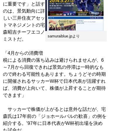
に重要です」と話す
のは、景気動向に詳
しい三井住友アセッ
トマネジメントの宅
森昭吉チーフエコノ
samuraiblue.jpより
ミストだ。
「4月からの消費増
税による消費の落ち込みは避けられませんが、6
～7月から回復できれば景気の停滞は一時的なも
ので終わる可能性もあります。ちょうどその時期
に開催されるサッカーW杯で日本代表が活躍すれ
ば、消費が上向いて、株価が上昇することが期待
できます」
サッカーで株価が上がるとは意外な話だが、宅
森氏は17年前の「ジョホールバルの歓喜」の例を
紹介する。’97年に日本代表がW杯初出場を決め
た試合だ。