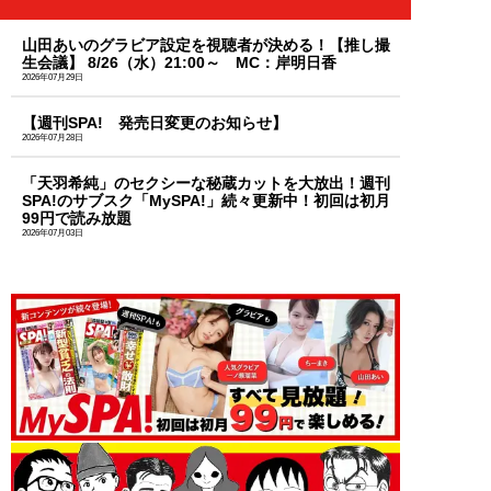
山田あいのグラビア設定を視聴者が決める！【推し撮
生会議】 8/26（水）21:00～ MC：岸明日香
2026年07月29日
【週刊SPA! 発売日変更のお知らせ】
2026年07月28日
「天羽希純」のセクシーな秘蔵カットを大放出！週刊
SPA!のサブスク「MySPA!」続々更新中！初回は初月
99円で読み放題
2026年07月03日