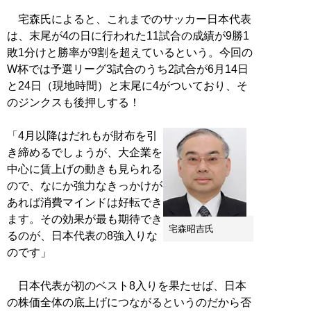
宅森氏によると、これまでのサッカー日本代表
は、末尾が4の日に行われた11試合の成績が9勝1
敗1分けと勝率が9割を超えているという。今回の
W杯では予選リーグ3試合のうち2試合が6月14日
と24日（現地時間）と末尾に4がついており、そ
のジンクスも後押しする！
「4月以降はだれもが財布を引
き締めるでしょうが、大企業を
中心に賃上げの動きも見られる
ので、なにか強力なきっかけが
あれば消費マインドは好転でき
ます。その効果が最も期待でき
宅森昭吉氏
るのが、日本代表の8強入りな
のです」
日本代表が初のベスト8入りを果たせば、日本
の株価全体の底上げにつながるというのだから否