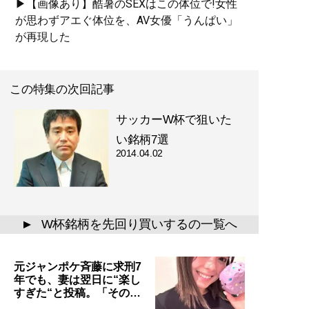
▶【画像あり】酷暑のSEXはこの体位で!女性
が思わずアエぐ体位を、AV女優「うんぱい」
が再現した
この特集の次回記事
サッカーW杯で狙いた
い銘柄7選
2014.04.02
W杯銘柄を先回り買いするの一覧へ
▲
元ジャンポケ斉藤に求刑7
年でも、妻は翌日に“楽し
すぎた“と投稿。「その…