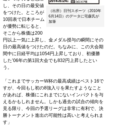
し、その日の最安値
（出所）日刊スポーツ（2010年
をつけた。ところが
6月14日）のデータに宅森氏が
10回表で日本チーム
加筆
が優勢に転じると、
そこから株価は200
円以上一気に上昇し、金メダル授与の瞬間にその
日の最高値をつけたのだ。ちなみに、この大会期
間中に日経平均は1054円上昇しており、初優勝
した’06年の第1回大会でも832円上昇したとい
う。
「これまでサッカーW杯の最高成績はベスト16で
すが、今回もし初の8強入りを果たすようなこと
があれば、株価にこれまでにないインパクトを与
えるかもしれません。しかも過去の試合の傾向を
見る限り、今回の予選リーグは非常に有利で、決
勝トーナメント進出の可能性は高いと考えられま
す」