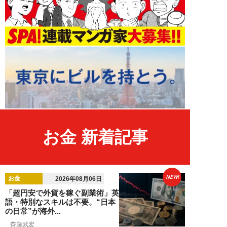
お金 新着記事
NEW!
お金
2026年08月06日
「超円安で外貨を稼ぐ副業術」英
語・特別なスキルは不要。“日本
の日常”が海外...
齊藤武宏