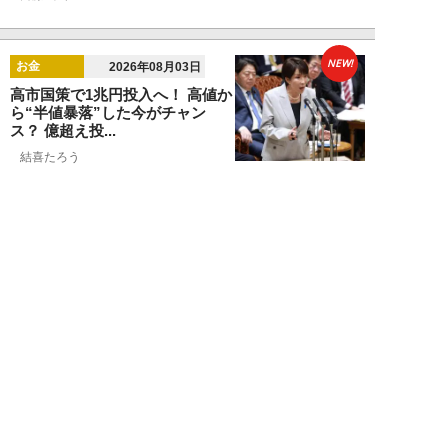
NEW!
お金
2026年08月03日
高市国策で1兆円投入へ！ 高値か
ら“半値暴落”した今がチャン
ス？ 億超え投...
結喜たろう
NEW!
お金
2026年07月27日
ドローンの次は“人型ロボット
株”か。億超え投資家が先回りす
る「隠れ防衛銘柄...
結喜たろう
NEW!
お金
2026年07月27日
父の遺産5000万円で兄弟が絶縁
「長男だから」「介護したのは