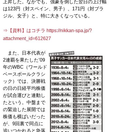
上昇した。なかでも、強豪を倒した翌日の上げ幅
は123円（対スペイン、男子）、171円（対ブラ
ジル、女子）と、特に大きくなっている。
⇒【資料】はコチラ https://nikkan-spa.jp/?
attachment_id=612627
また、日本代表が
2連覇を果たした’09
年のWBC（ワールド
ベースボールクラシ
ック）では、決勝戦
の日の日経平均株価
が試合運びと連動し
たという。中盤まで
の緊迫した展開では
株価も横ばいだった
が、9回裏で同点に
追いつかれると急落