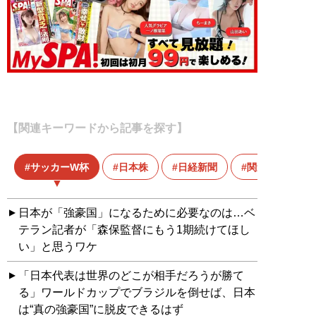
【関連キーワードから記事を探す】
サッカーW杯
日本株
日経新聞
関連銘柄
日本が「強豪国」になるために必要なのは…ベ
テラン記者が「森保監督にもう1期続けてほし
い」と思うワケ
「日本代表は世界のどこが相手だろうが勝て
る」ワールドカップでブラジルを倒せば、日本
は“真の強豪国”に脱皮できるはず