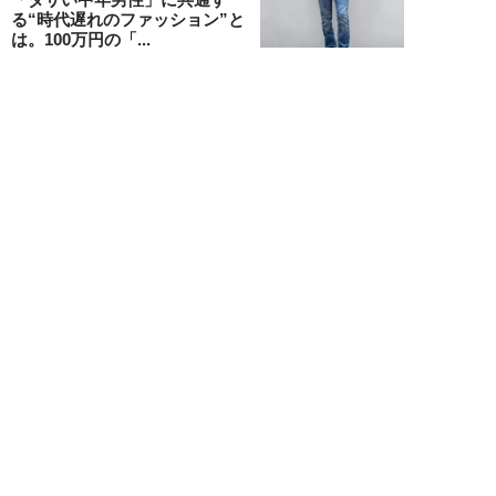
る“時代遅れのファッション”と
は。100万円の「...
堺屋大地
NEW!
恋愛・結婚
2026年08月01日
食事デート中、実は女性から「幻
滅されている」40・50代男性の
特徴5つ。「...
堺屋大地
NEW!
恋愛・結婚
2026年08月01日
“男性が好きそうな水着”で海に
行った25歳女性の意外な結末
「え、それ？みた...
吉沢さりぃ