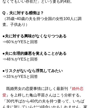
なくてもいい存在だ」という妻も約4割。
Q．夫に対する感情は？
（35歳~40歳の夫を持つ全国の女性100人に調
査。子供あり）
●夫に対する興味がなくなりつつある
⇒60％がYESと回答
●夫に生理的嫌悪を覚えることがある
⇒48％がYESと回答
●リスクがないなら浮気してみたい
⇒33％がYESと回答
既婚男女の恋愛事情に詳しく最新刊『
婚外恋
愛
』を上梓した亀山早苗さんはこう分析する。
「30代半ばから40代の夫を持つ妻って、いちば
ん夫に対していらだつ頃合いかもしれません。家