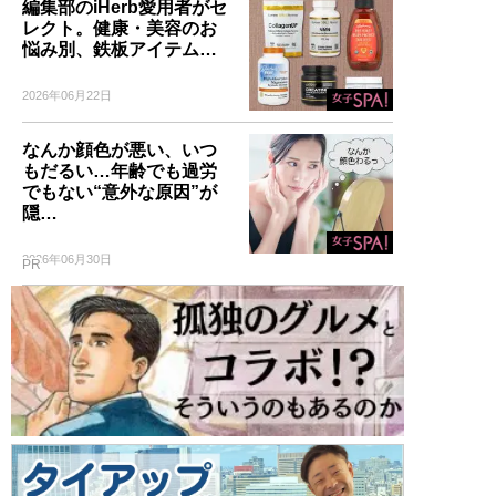
編集部のiHerb愛用者がセ
レクト。健康・美容のお
悩み別、鉄板アイテム…
2026年06月22日
なんか顔色が悪い、いつ
もだるい…年齢でも過労
でもない“意外な原因”が
隠…
2026年06月30日
PR