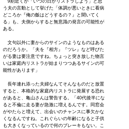
9割近くが「いつの日かリストラしよう」と思
う夫の言動として挙げた「体調が悪いときに看病
どころか『俺の飯はどうするの？』と聞いてく
る」も、夫側からすると無意識の発言の可能性が
ある。
文句以外に妻からのサインのようなものはある
のだろうか。「夫を『相方』『ツレ』など呼びた
がる妻は要注意ですね。ちょっと突き放した物言
いは家庭内リストラが始まりつつあるサインの可
能性があります」
長年連れ添った夫婦なんてそんなものだと放置
すると、本格的な家庭内リストラに発展する恐れ
があると、亀山さんは警告する。「40代後半にな
ると不倫に走る妻が急激に増えるんです。同窓会
がやたらと増えて、出会いのチャンスに事欠かな
くなるんですね。これぐらいの年齢になると子供
も大きくなっているので何のブレーキもない。こ