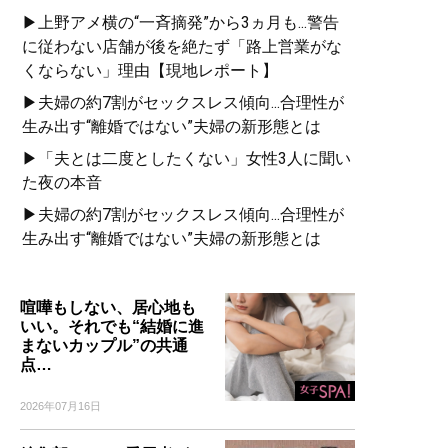
▶上野アメ横の“一斉摘発”から3ヵ月も...警告
に従わない店舗が後を絶たず「路上営業がな
くならない」理由【現地レポート】
▶夫婦の約7割がセックスレス傾向...合理性が
生み出す“離婚ではない”夫婦の新形態とは
▶「夫とは二度としたくない」女性3人に聞い
た夜の本音
▶夫婦の約7割がセックスレス傾向...合理性が
生み出す“離婚ではない”夫婦の新形態とは
喧嘩もしない、居心地も
いい。それでも“結婚に進
まないカップル”の共通
点…
2026年07月16日