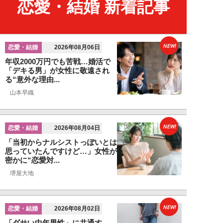
恋愛・結婚 新着記事
NEW!
恋愛・結婚
2026年08月06日
年収2000万円でも苦戦…婚活で
「デキる男」が女性に敬遠され
る“意外な理由...
山本早織
NEW!
恋愛・結婚
2026年08月04日
「当初からナルシストっぽいとは
思っていたんですけど…」女性が
密かに“恋愛対...
堺屋大地
NEW!
恋愛・結婚
2026年08月02日
「ダサい中年男性」に共通す