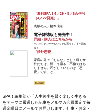
週刊SPA！4／29・5／6合併号
『
（4／22発売）
』
表紙の人／橋本環奈
電子雑誌版も発売中！
詳細・購入はこちらから
※バックナンバーもいつでも買って、すぐ読め
る！
婚外恋愛
『
』
家庭の外で「おんな」として輝く女
性たちは、皆こう語る。不倫ではあ
りません。私がしているのは「恋
愛」です、と――
SPA！編集部が「人生後半を賢く楽しく生きる」
をテーマに厳選した記事をメルマガ会員限定で毎
週金曜日にメールでお届けします。仕事・お金・