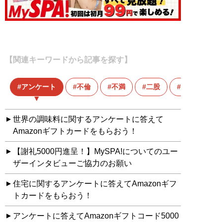
【関連キーワードから記事を探す】
アンケート
不倫
不満
二股
夫婦
世界の調味料に関するアンケートに答えて
Amazonギフトカードをもらおう！
【謝礼5000円進呈！】MySPA!についてのユー
ザーインタビューご協力のお願い
住宅に関するアンケートに答えてAmazonギフ
トカードをもらおう！
アンケートに答えてAmazonギフトコード5000