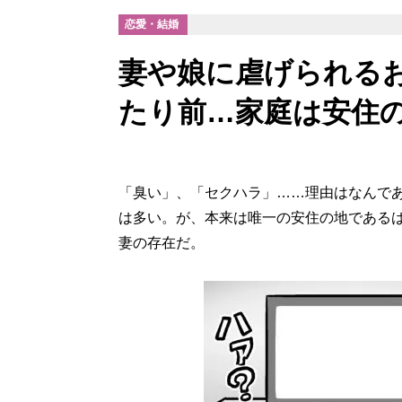
恋愛・結婚
妻や娘に虐げられる
たり前…家庭は安住
「臭い」、「セクハラ」……理由はなんで
は多い。が、本来は唯一の安住の地である
妻の存在だ。