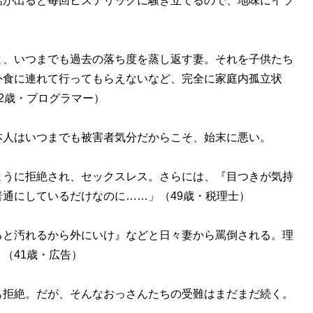
話が出ると毎回ヒステリックに騒ぎ立てるので、地味にイラ
と、いつまでも過去の落ち度を蒸し返す妻。それを子供たち
外食に連れて行ってもらえないなど、完全に家庭内孤立状
2歳・プログラマー）
人はいつまでも被害者気分だからこそ、始末に悪い。
ように拒絶され、セックスレス。さらには、『目つきが気持
通にしているだけなのに……」（49歳・税理士）
ると汚れるから外にいけ』などと日々妻から罵倒される。理
（41歳・広告）
拒絶。だが、そんなおっさんたちの受難はまだまだ続く。