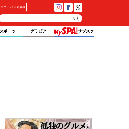
ログイン
会員登録
スポーツ
グラビア
サブスク