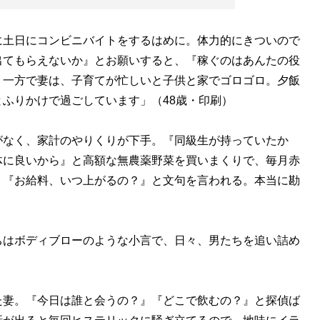
に土日にコンビニバイトをするはめに。体力的にきついので
出てもらえないか』とお願いすると、『稼ぐのはあんたの役
。一方で妻は、子育てが忙しいと子供と家でゴロゴロ。夕飯
ふりかけで過ごしています」（48歳・印刷）
がなく、家計のやりくりが下手。『同級生が持っていたか
体に良いから』と高額な無農薬野菜を買いまくりで、毎月赤
』『お給料、いつ上がるの？』と文句を言われる。本当に勘
はボディブローのような小言で、日々、男たちを追い詰め
た妻。『今日は誰と会うの？』『どこで飲むの？』と探偵ば