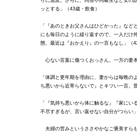
りに追及。さらに、同僚や同級生など女の
ッとする」（43歳・飲食）
「『あのときお父さんはひどかった』など
にも毎日のように繰り返すので、一人だけ
態。最近は『おかえり』の一言もなし」（4
心ない言葉に傷つくおっさん。一方の妻本
「体調と更年期を理由に、妻からは毎晩の
ち悪いから近寄らないで』とキツい一言。普
「『気持ち悪いから体に触るな』『家にい
不尽すぎるが、言い返せない自分がつらい」
夫婦の営みというささやかなご褒美すらも