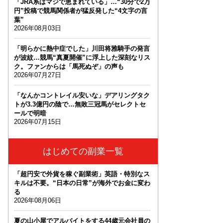
「JRA系はマジで恵まれている」…“30分で2万
円”投稿で競馬関係者が猛反発した“4文字の言
葉”
2026年08月03日
「明らかに熱中症でした」川田将雅騎手の発言
が波紋…競馬“真夏開催”に浮上した深刻なリス
ク。ファンからは「馬死ぬぞ」の声も
2026年07月27日
「なんかコントレイル安いな」デアリングタク
トが3.3億円の陰で…無敗三冠馬がセレクトセ
ールで明暗
2026年07月15日
はじめての副業一覧
「超円安で外貨を稼ぐ副業術」英語・特別なス
キルは不要。“日本の日常”が海外でお金に変わ
る
2026年08月06日
夏の山小屋でアルバイトをする44歳元会社員の