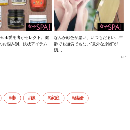
Herb愛用者がセレクト。健
なんか顔色が悪い、いつもだるい…年
のお悩み別、鉄板アイテム…
齢でも過労でもない“意外な原因”が
隠…
PR
妻
嫁
家庭
結婚