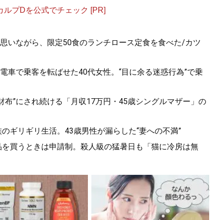
プDを公式でチェック [PR]
思いながら、限定50食のランチロース定食を食べた/カツ
電車で乗客を転ばせた40代女性。“目に余る迷惑行為”で乗
.“財布”にされ続ける「月収17万円・45歳シングルマザー」の
族のギリギリ生活。43歳男性が漏らした“妻への不満”
商品を買うときは申請制。殺人級の猛暑日も「猫に冷房は無