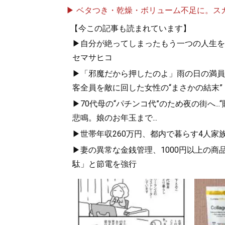
▶ ベタつき・乾燥・ボリューム不足に。スカル
【今この記事も読まれています】
▶自分が絶ってしまったもう一つの人生を
セマサヒコ
▶「邪魔だから押したのよ」雨の日の満員
客全員を敵に回した女性の“まさかの結末”
▶70代母の“パチンコ代”のため夜の街へ..
悲鳴。娘のお年玉まで...
▶世帯年収260万円、都内で暮らす4人家
▶妻の異常な金銭管理、1000円以上の
駄」と節電を強行