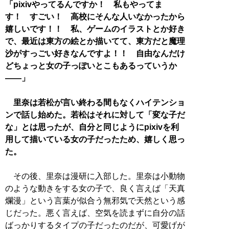
「pixivやってるんですか！ 私もやってま
す！ すごい！ 高校にそんな人いなかったから
嬉しいです！！ 私、ゲームのイラストとか好き
で、最近は東方の絵とか描いてて、東方だと魔理
沙がすっごい好きなんですよ！！ 自由なんだけ
どちょっと女の子っぽいとこもあるっていうか
――」
里奈は若松が言い終わる間もなくハイテンショ
ンで話し始めた。若松はそれに対して「変な子だ
な」とは思ったが、自分と同じようにpixivを利
用して描いている女の子だったため、嬉しく思っ
た。
その後、里奈は漫研に入部した。里奈は小動物
のような動きをする女の子で、良く言えば「天真
爛漫」という言葉が似合う無邪気で天然という感
じだった。悪く言えば、空気を読まずに自分の話
ばっかりするタイプの子だったのだが、可愛げが