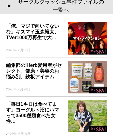
サークルクラッシュ事件ファイルの
▲
一覧へ
「俺、マジで向いてない
な」キスマイ玉森裕太、
TVer1000万再生で大…
2026年08月05日
編集部のiHerb愛用者がセ
レクト。健康・美容のお
悩み別、鉄板アイテム…
2026年06月22日
「毎日1キロは食べてま
す」ヨーグルト沼にハマ
って3500種類食べた女
性…
2026年06月09日