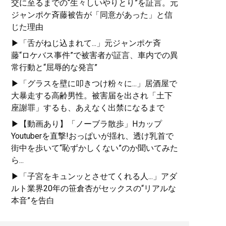
交に至るまでの“生々しいやりとり”を証言。元
ジャンポケ斉藤被告が「同意があった」と信
じた理由
▶「舌がねじ込まれて...」元ジャンポケ斉
藤“ロケバス事件”で被害者が証言、車内での異
常行動と“屈辱的な発言”
▶「グラスを壁に叩きつけ粉々に...」居酒屋で
大暴走する高齢男性。被害届を出され「土下
座謝罪」するも、あえなく出禁になるまで
▶【動画あり】「ノーブラ散歩」Hカップ
Youtuberを直撃!おっぱいが揺れ、透け乳首で
街中を歩いて“恥ずかしくない”のか聞いてみた
ら...
▶「子宮をキュンッとさせてくれる人...」アダ
ルト業界20年の笹倉杏がセックスの“リアルな
本音”を告白