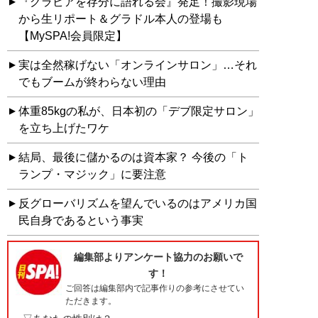
『グラビアを存分に語れる会』発足！撮影現場
から生リポート＆グラドル本人の登場も
【MySPA!会員限定】
実は全然稼げない「オンラインサロン」…それ
でもブームが終わらない理由
体重85kgの私が、日本初の「デブ限定サロン」
を立ち上げたワケ
結局、最後に儲かるのは資本家？ 今後の「ト
ランプ・マジック」に要注意
反グローバリズムを望んでいるのはアメリカ国
民自身であるという事実