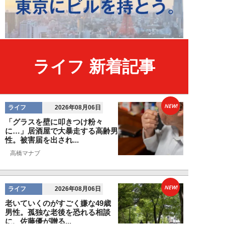
ライフ 新着記事
NEW!
ライフ
2026年08月06日
「グラスを壁に叩きつけ粉々
に…」居酒屋で大暴走する高齢男
性。被害届を出され...
高橋マナブ
NEW!
ライフ
2026年08月06日
老いていくのがすごく嫌な49歳
男性。孤独な老後を恐れる相談
に、佐藤優が贈る...