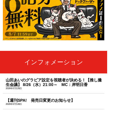
インフォメーション
山田あいのグラビア設定を視聴者が決める！【推し撮
生会議】 8/26（水）21:00～ MC：岸明日香
2026年07月29日
【週刊SPA! 発売日変更のお知らせ】
2026年07月28日
「天羽希純」のセクシーな秘蔵カットを大放出！週刊
SPA!のサブスク「MySPA!」続々更新中！初回は初月
99円で読み放題