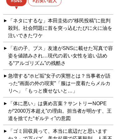
SNS
お笑い芸人
「ネタにするな」本田圭佑の“移民投稿”に批判
殺到。社会問題に首を突っ込むたびに火に油を
注いできたワケ
「右の子、ブス」友達がSNSに載せた写真で容
姿を値踏みされ…現代の若い女性を追い詰め
る“アルゴリズム”の残酷さ
急増する“ホビ垢”女子の実態とは？当事者が語
った“画面の外の現実”「服は一度着たらメルカ
リへ」「もっと痩せないと…」
「体に悪い」は褒め言葉？サントリーNOPE
が“2000万本超え”の理由。担当者が明かす、王
道を捨てた“ギルティ”の意図
「ゴミ回収員って、本当に底辺だと思います
か？」で万バズ、美女起用で応募殺到…人手不