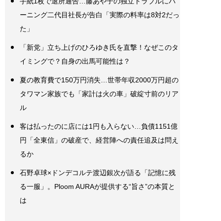
手紙1枚で退所通告…藤あや子の独立トラブルにバ
ーニング二代目社長が告白「実際の料率は8対2だっ
た」
「新党」立ち上げのひろゆき氏を直撃！なぜこのタ
イミングで？自身の出馬可能性は？
夏の教育費で150万円消失…世帯年収2000万円超の
タワマン家族でも「家計は火の車」破綻寸前のリア
ル
客は払ったのに店には1円も入らない…負債1151億
円「全東信」の破産で、経営陣への責任追及は問え
るか
石野卓球×ドンデコルテ渡辺銀次が語る「記憶に残
る一服」。Ploom AURAが提供する“旨さ”の本質と
は