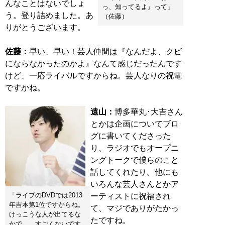
んなことはないでしょ
っ、知ってるよ』って」
う。登り詰めました。あ
（佐藤）
りがとうございます。
佐藤：
早い、早い！芸人仲間は『なんだよ、クビ
にならなかったのかよ』なんて感じだったんです
けど、一応ライバルですからね。芸人なりの祝電
ですかね。
遠山：
博多華丸･大吉さん
とかは企画についてブロ
グに書いてくださった
り、ラジオでもオープニ
ングトークで僕らのこと
話してくれたり。他にも
いろんな芸人さんとかア
「ライブのDVDでは2013
ーティストに祝福され
年吉本第1位ですからね。
て、マジでありがたかっ
けっこうな人が出てるな
たですね。
かで……すごくないです