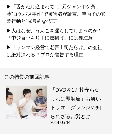
▶「舌がねじ込まれて...」元ジャンポケ斉
藤“ロケバス事件”で被害者が証言、車内での異
常行動と“屈辱的な発言”
▶人はなぜ、うんこを漏らしてしまうのか?
「中ジョッキ片手に唐揚げ」には要注意
▶「ワンマン経営で老害上司だらけ」の会社
は絶対潰れる!? プロが警告する理由
この特集の前回記事
「DVDを1万枚売らな
ければ即解雇」お笑い
トリオ・グランジの知
られざる苦労とは
2014.06.14