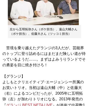
左から五明拓弥さん（ボケ担当）、遠山大輔さん
（ボケ担当）、佐藤大さん（ツッコミ担当）
苦境を乗り越えたグランジの3人だが、芸能界
のトップに登り詰めるにはまだまだ険しい道が待
っているようだ……。まずはよみうりランドでそ
の勇姿を目に焼き付けろ！
【グランジ】
よしもとクリエイティブ･エージェンシー所属の
お笑いトリオ。当初は遠山大輔（中）と佐藤大
（右）によるコンビだったが、2005年に五明拓
弥（左）が加わりトリオになる。2013年発売の
『
グランジ BEST NETA LIVE
』が半年で出荷数1