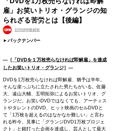
「DVDを1万枚売らなければ即解
雇」お笑いトリオ・グランジの知
られざる苦労とは【後編】
日刊SPA!取材班
バックナンバー
―［
「DVDを１万枚売らなければ即解雇」を達成
したお笑いトリオ・グランジ
］―
DVDを1万枚売らなければ即解雇、猶予は半年。
そんな崖っぷちに立たされた男たちがいる。佐藤
大、遠山大輔、五明拓弥によるお笑いトリオ、グ
ランジだ。お笑いDVDではなくても、アーティス
トやタレントのDVD、ヒット映画のセルDVDと
て「1万枚を超えるのはなかなか難しい」と言わ
れる昨今、見事に「グランジDVD1万枚プロジェ
クト」と銘打った企画を達成し、芸人として最大