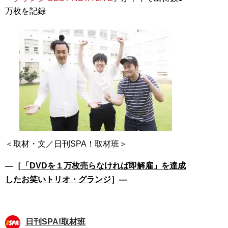
万枚を記録
―［
「DVDを１万枚売らなければ即解雇」を達成
したお笑いトリオ・グランジ
］―
日刊SPA!取材班