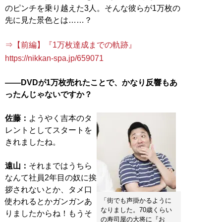
のピンチを乗り越えた3人。そんな彼らが1万枚の
先に見た景色とは……？
⇒【前編】『1万枚達成までの軌跡』
https://nikkan-spa.jp/659071
――DVDが1万枚売れたことで、かなり反響もあ
ったんじゃないですか？
佐藤：
ようやく吉本のタ
レントとしてスタートを
きれましたね。
遠山：
それまではうちら
なんて社員2年目の奴に挨
拶されないとか、タメ口
「街でも声掛かるように
使われるとかガンガンあ
なりました。70歳くらい
りましたからね！もうそ
の寿司屋の大将に『お