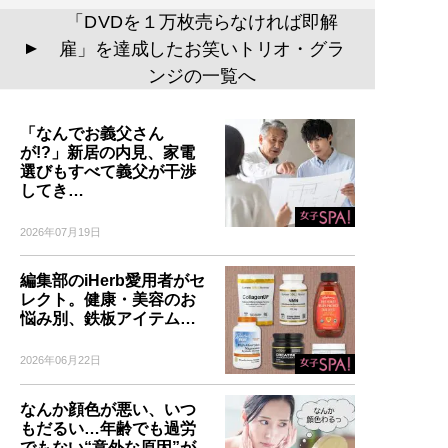
「DVDを１万枚売らなければ即解
雇」を達成したお笑いトリオ・グラ
▲
ンジの一覧へ
「なんでお義父さん
が!?」新居の内見、家電
選びもすべて義父が干渉
してき…
2026年07月19日
編集部のiHerb愛用者がセ
レクト。健康・美容のお
悩み別、鉄板アイテム…
2026年06月22日
なんか顔色が悪い、いつ
もだるい…年齢でも過労
でもない“意外な原因”が