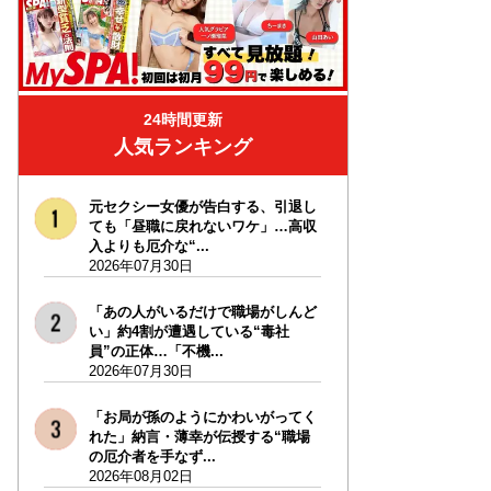
24時間更新
人気ランキング
元セクシー女優が告白する、引退し
ても「昼職に戻れないワケ」…高収
入よりも厄介な“...
2026年07月30日
「あの人がいるだけで職場がしんど
い」約4割が遭遇している“毒社
員”の正体…「不機...
2026年07月30日
「お局が孫のようにかわいがってく
れた」納言・薄幸が伝授する“職場
の厄介者を手なず...
2026年08月02日