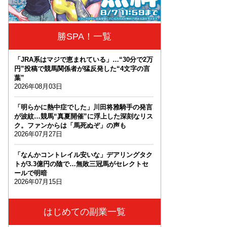
勝SPA！一覧
「JRA系はマジで恵まれている」…“30分で2万
円”投稿で競馬関係者が猛反発した“4文字の言
葉”
2026年08月03日
「明らかに熱中症でした」川田将雅騎手の発言
が波紋…競馬“真夏開催”に浮上した深刻なリス
ク。ファンからは「馬死ぬぞ」の声も
2026年07月27日
「なんかコントレイル安いな」デアリングタク
トが3.3億円の陰で…無敗三冠馬がセレクトセ
ールで明暗
2026年07月15日
はじめての副業一覧