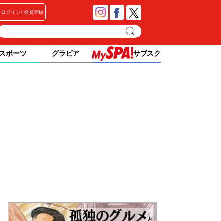
ログイン
会員登録
スポーツ
グラビア
サブスク