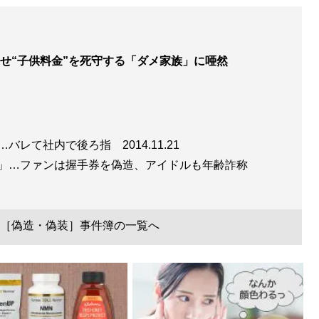
せ“子供料金”を死守する「ダメ家族」に唖然
行…バレて社内で後ろ指
2014.11.21
界」…ファンは握手券を偽造、アイドルも年齢詐称
［偽造・偽装］事件簿の一覧へ