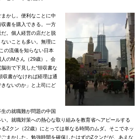
まかし。便利なことに中
領収書を購入できる。一方
労だ。個人経営の店だと脱
さないことも多い。無理に
この流儀を知らない日本
人のMさん（29歳）。会
脳街で下見した“領収書な
領収書がなければ経理は通
できないのか」と上司にど
卒生の就職難が問題の中国
多い。就職対策への熱心な取り組みを教育省へアピールする
るZクン（22歳）にとっては単なる時間のムダ。そこでネッ
でごまかした。勉強時間を確保したはずのZクンだが、あえな