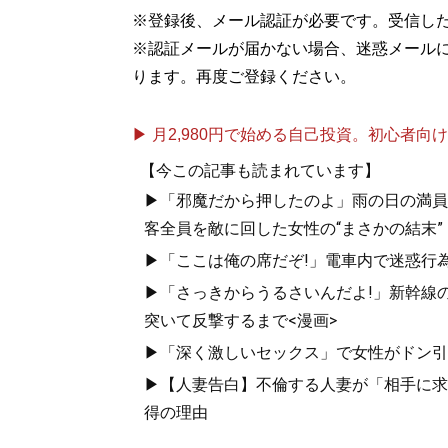
※登録後、メール認証が必要です。受信し
※認証メールが届かない場合、迷惑メール
ります。再度ご登録ください。
▶ 月2,980円で始める自己投資。初心者向けch
【今この記事も読まれています】
▶「邪魔だから押したのよ」雨の日の満員
客全員を敵に回した女性の“まさかの結末”
▶「ここは俺の席だぞ!」電車内で迷惑行
▶「さっきからうるさいんだよ!」新幹線の
突いて反撃するまで<漫画>
▶「深く激しいセックス」で女性がドン引き
▶【人妻告白】不倫する人妻が「相手に求め
得の理由