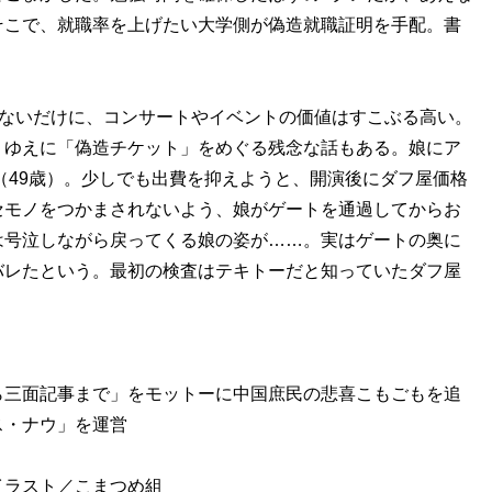
そこで、就職率を上げたい大学側が偽造就職証明を手配。書
きないだけに、コンサートやイベントの価値はすこぶる高い。
。ゆえに「偽造チケット」をめぐる残念な話もある。娘にア
（49歳）。少しでも出費を抑えようと、開演後にダフ屋価格
セモノをつかまされないよう、娘がゲートを通過してからお
は号泣しながら戻ってくる娘の姿が……。実はゲートの奥に
バレたという。最初の検査はテキトーだと知っていたダフ屋
ら三面記事まで」をモットーに中国庶民の悲喜こもごもを追
ス・ナウ」を運営
イラスト／こまつめ組