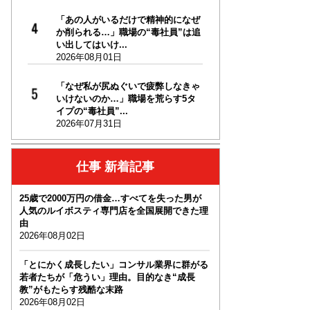
「あの人がいるだけで精神的になぜ
か削られる…」職場の“毒社員”は追
い出してはいけ...
2026年08月01日
「なぜ私が尻ぬぐいで疲弊しなきゃ
いけないのか…」職場を荒らす5タ
イプの“毒社員”...
2026年07月31日
仕事 新着記事
25歳で2000万円の借金…すべてを失った男が
人気のルイボスティ専門店を全国展開できた理
由
2026年08月02日
「とにかく成長したい」コンサル業界に群がる
若者たちが「危うい」理由。目的なき“成長
教”がもたらす残酷な末路
2026年08月02日