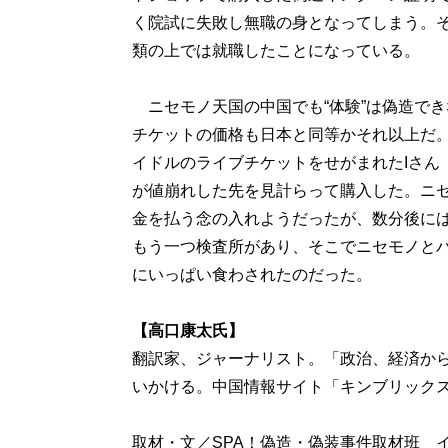
く院試に失敗し無職の身となってしまう。
類の上では就職したことになっている。
ニセモノ天国の中国でも“体験”は偽造で
チケットの価格も日本と同等かそれ以上だ
イドルのライブチケットをせがまれたIさん
が値崩れした先を見計らって購入した。ニ
金を払う念の入れようだったが、数分後に
もう一つ検査所があり、そこでニセモノと
にいっぱい食わされたのだった。
【高口康太氏】
翻訳家、ジャーナリスト。「政治、経済か
いかける。中国情報サイト「キンブリック
取材・文／SPA！偽造・偽装事件取材班 