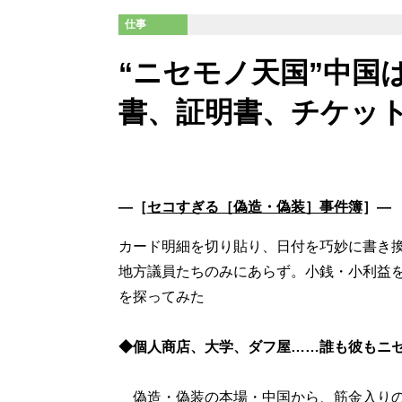
仕事
“ニセモノ天国”中国
書、証明書、チケッ
―［
セコすぎる［偽造・偽装］事件簿
］―
カード明細を切り貼り、日付を巧妙に書き
地方議員たちのみにあらず。小銭・小利益
を探ってみた
◆個人商店、大学、ダフ屋……誰も彼もニ
偽造・偽装の本場・中国から、筋金入りの