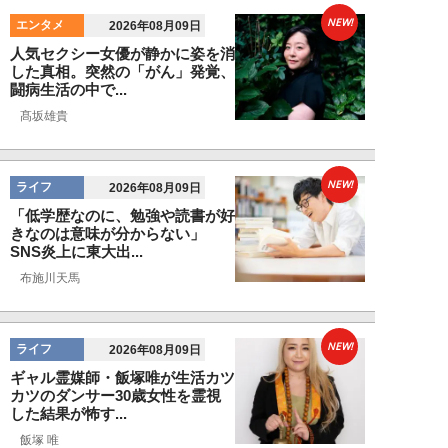
NEW!
エンタメ
2026年08月09日
人気セクシー女優が静かに姿を消
した真相。突然の「がん」発覚、
闘病生活の中で...
髙坂雄貴
NEW!
ライフ
2026年08月09日
「低学歴なのに、勉強や読書が好
きなのは意味が分からない」
SNS炎上に東大出...
布施川天馬
NEW!
ライフ
2026年08月09日
ギャル霊媒師・飯塚唯が生活カツ
カツのダンサー30歳女性を霊視
した結果が怖す...
飯塚 唯