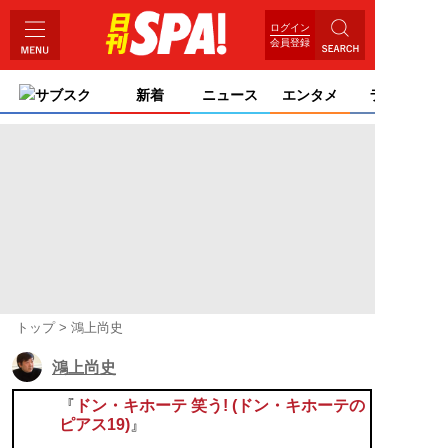
ログイン
会員登録
サブスク
新着
ニュース
エンタメ
ライフ
トップ
鴻上尚史
鴻上尚史
『
ドン・キホーテ 笑う! (ドン・キホーテの
ピアス19)
』