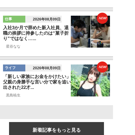
NEW!
仕事
2026年08月09日
入社3か月で辞めた新入社員、退
職の挨拶に持参したのは“菓子折
り”ではなく…...
星谷なな
NEW!
ライフ
2026年08月09日
「新しい家族にお金をかけたい」
父親の身勝手な言い分で家を追い
出された22才...
黒島暁生
新着記事をもっと見る