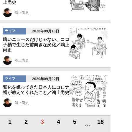
上尚史
鴻上尚史
ライフ
2020年09月16日
暗いニュースだけじゃない、コロ
ナ禍で生じた前向きな変化／鴻上
尚史
鴻上尚史
ライフ
2020年09月02日
変化を嫌ってきた日本人にコロナ
禍が教えてくれたこと／鴻上尚史
鴻上尚史
1
2
3
4
5
18
…