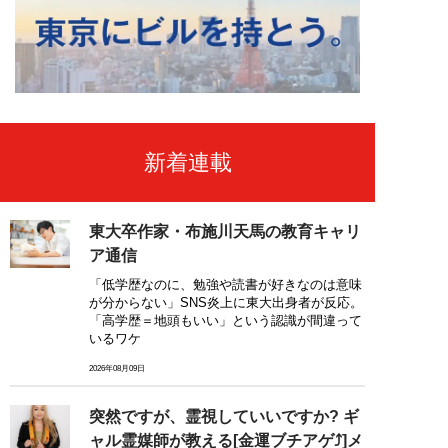
新着連載
東大卒作家・布施川天馬の教育キャリ
ア通信
「低学歴なのに、勉強や読書が好きなのは意味
が分からない」SNS炎上に東大出身者が反応。
「高学歴＝地頭もいい」という認識が間違って
いるワケ
2026年08月09日
突然ですが、霊視していいですか? ギ
ャル霊媒師が教える[金運ブチアゲ⤴]メ