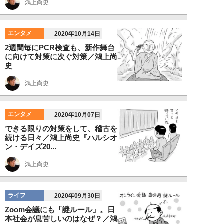
鴻上尚史
エンタメ
2020年10月14日
2週間毎にPCR検査も、新作舞台
に向けて対策に次ぐ対策／鴻上尚
史
鴻上尚史
エンタメ
2020年10月07日
できる限りの対策をして、稽古を
続ける日々／鴻上尚史『ハルシオ
ン・デイズ20...
鴻上尚史
ライフ
2020年09月30日
Zoom会議にも「謎ルール」。日
本社会が息苦しいのはなぜ？／鴻