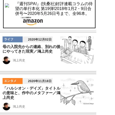
『週刊SPA!』(扶桑社)好評連載コラムの待
望の単行本化 第19弾!2018年1月2・9日合
併号〜2020年5月26日号まで、全96本。
ライフ
2020年12月02日
母の入院先からの連絡、別れの後
にやってきた現実／鴻上尚史
鴻上尚史
エンタメ
2020年11月18日
「ハルシオン・デイズ」タイトル
の意味と、作中のメタファー／鴻
上尚史
鴻上尚史