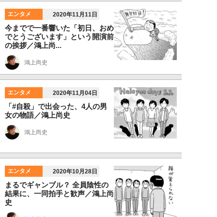
エンタメ
2020年11月11日
今までで一番響いた「初日、おめ
でとうございます」という開演前
の挨拶／鴻上尚...
鴻上尚史
エンタメ
2020年11月04日
「#自殺」で出会った、4人の男
女の物語／鴻上尚史
鴻上尚史
エンタメ
2020年10月28日
まるでギャンブル？ 全員陰性の
結果に、一同拍手と歓声／鴻上尚
史