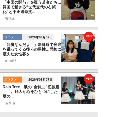
「中国の関与」を疑う若者たち…
韓国で起きる“世代交代の右傾
化”と不正選挙抗...
安宿緑
NEW!
ライフ
2026年08月07日
「邪魔なんだよ！」新幹線で座席
を蹴ってくる後ろの男性…恐怖に
震えた女性客を...
chimi86
NEW!
エンタメ
2026年08月07日
Rain Tree、涙の“全員曲”初披露
――。16人が心をひとつにした
夏の...
吉岡 俊