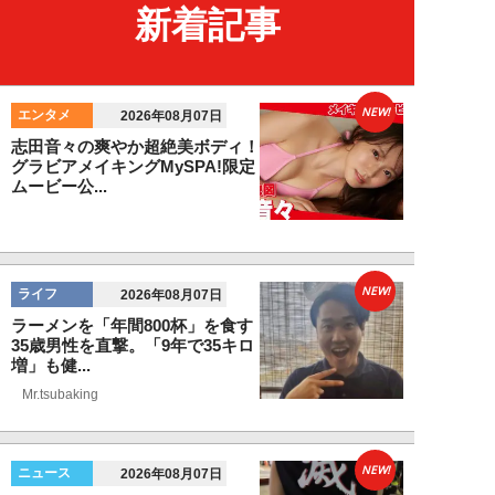
新着記事
NEW!
エンタメ
2026年08月07日
志田音々の爽やか超絶美ボディ！
グラビアメイキングMySPA!限定
ムービー公...
NEW!
ライフ
2026年08月07日
ラーメンを「年間800杯」を食す
35歳男性を直撃。「9年で35キロ
増」も健...
Mr.tsubaking
NEW!
ニュース
2026年08月07日