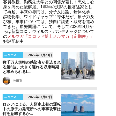
客員教授。勤務先大学との関係が著しく悪化し心
身を痛めた後解雇。1年半の沈黙の後著述家とし
て再起。本来の専門は、分子反応論、錯体化学、
鉱物化学、ワイドギャップ半導体だが、原子力及
び核、軍事については、独自に調査・取材を進め
てきた。原発問題について、そして2020年4月か
らは新型コロナウィルス・パンデミックについて
の
メルマガ「コロラド博士メルマガ（定期便）」
好評配信中
ニュース
2022年03月23日
数千万人規模の感染者が見込まれ
る第6波。大きく遅れる収束時期
と求められるL...
牧田寛
ニュース
2022年03月07日
ロシアによる、人類史上初の運転
中の原子力発電所への軍事攻撃は
何を意味するか...