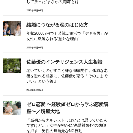
して放った“まさかの質問”とは
2026年08月06日
結婚につながる恋のはじめ方
年収2000万円でも苦戦…婚活で「デキる男」が
女性に敬遠される“意外な理由”
2026年08月06日
佐藤優のインテリジェンス人生相談
老いていくのがすごく嫌な49歳男性。孤独な老
後を恐れる相談に、佐藤優が贈る「そのままで
いい」という答え
2026年08月06日
ゼロ恋愛 〜経験値ゼロから学ぶ恋愛講
座〜／堺屋大地
「当初からナルシストっぽいとは思っていたん
ですけど…」女性が密かに“恋愛対象外”の烙印
を押す、男性の無自覚なNG行動