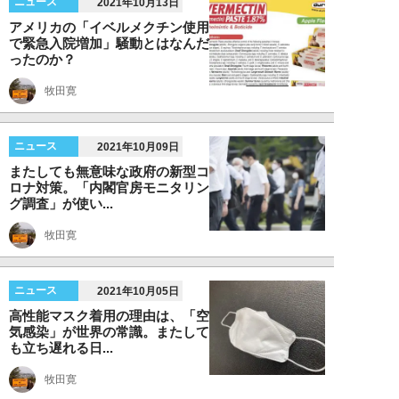
ニュース
2021年10月13日
アメリカの「イベルメクチン使用
で緊急入院増加」騒動とはなんだ
ったのか？
牧田寛
ニュース
2021年10月09日
またしても無意味な政府の新型コ
ロナ対策。「内閣官房モニタリン
グ調査」が使い...
牧田寛
ニュース
2021年10月05日
高性能マスク着用の理由は、「空
気感染」が世界の常識。またして
も立ち遅れる日...
牧田寛