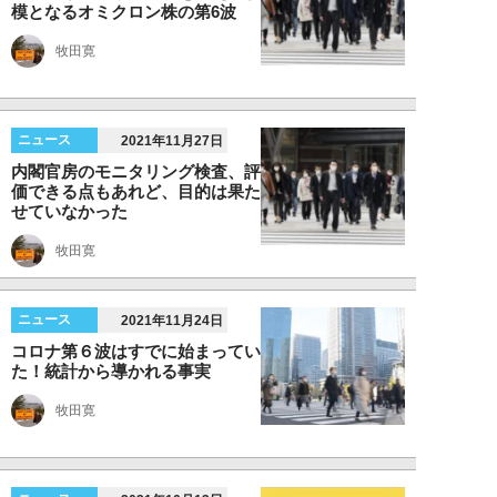
模となるオミクロン株の第6波
牧田寛
ニュース
2021年11月27日
内閣官房のモニタリング検査、評
価できる点もあれど、目的は果た
せていなかった
牧田寛
ニュース
2021年11月24日
コロナ第６波はすでに始まってい
た！統計から導かれる事実
牧田寛