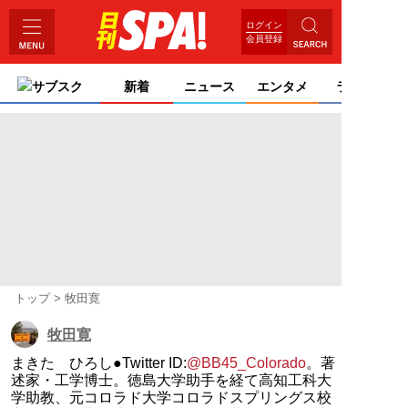
ログイン
会員登録
サブスク
新着
ニュース
エンタメ
ライフ
トップ
牧田寛
牧田寛
まきた ひろし●Twitter ID:
@BB45_Colorado
。著
述家・工学博士。徳島大学助手を経て高知工科大
学助教、元コロラド大学コロラドスプリングス校