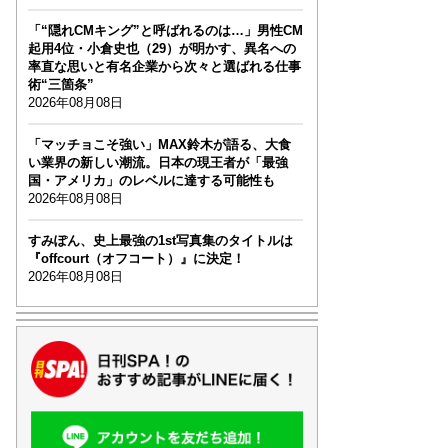
「“隠れCMキング”と呼ばれるのは…」男性CM
起用4位・小倉史也（29）が明かす、異名への
率直な思いと有名企業から次々と選ばれる仕事
術“三箇条”
2026年08月08日
「マッチョこそ強い」MAX鈴木が語る、大食
い業界の新しい潮流。日本の現王者が「最強
国・アメリカ」のレベルに達する可能性も
2026年08月08日
すみぽん、史上最強の1st写真集のタイトルは
『offcourt（オフコート）』に決定！
2026年08月08日