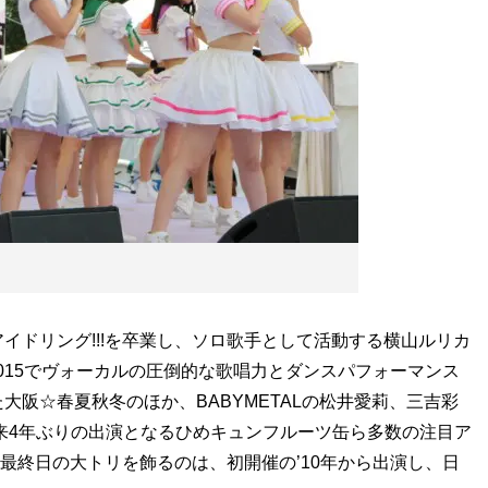
ドリング!!!を卒業し、ソロ歌手として活動する横山ルリカ
IF2015でヴォーカルの圧倒的な歌唱力とダンスパフォーマンス
阪☆春夏秋冬のほか、BABYMETALの松井愛莉、三吉彩
以来4年ぶりの出演となるひめキュンフルーツ缶ら多数の注目ア
」で最終日の大トリを飾るのは、初開催の’10年から出演し、日