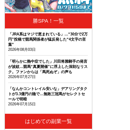
勝SPA！一覧
「JRA系はマジで恵まれている」…“30分で2万
円”投稿で競馬関係者が猛反発した“4文字の言
葉”
2026年08月03日
「明らかに熱中症でした」川田将雅騎手の発言
が波紋…競馬“真夏開催”に浮上した深刻なリス
ク。ファンからは「馬死ぬぞ」の声も
2026年07月27日
「なんかコントレイル安いな」デアリングタク
トが3.3億円の陰で…無敗三冠馬がセレクトセ
ールで明暗
2026年07月15日
はじめての副業一覧