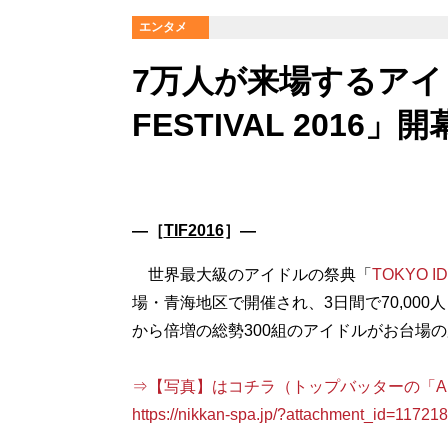
エンタメ
7万人が来場するアイド
FESTIVAL 2016
―［
TIF2016
］―
世界最大級のアイドルの祭典「
TOKYO ID
場・青海地区で開催され、3日間で70,00
から倍増の総勢300組のアイドルがお台場
⇒【写真】はコチラ（トップバッターの「AKB4
https://nikkan-spa.jp/?attachment_id=11721