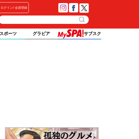
ログイン
会員登録
スポーツ
グラビア
サブスク