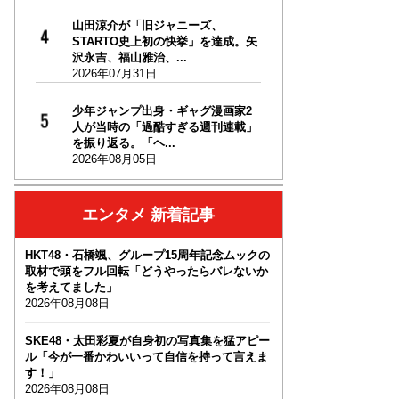
山田涼介が「旧ジャニーズ、
STARTO史上初の快挙」を達成。矢
沢永吉、福山雅治、...
2026年07月31日
少年ジャンプ出身・ギャグ漫画家2
人が当時の「過酷すぎる週刊連載」
を振り返る。「ヘ...
2026年08月05日
エンタメ 新着記事
HKT48・石橋颯、グループ15周年記念ムックの
取材で頭をフル回転「どうやったらバレないか
を考えてました」
2026年08月08日
SKE48・太田彩夏が自身初の写真集を猛アピー
ル「今が一番かわいいって自信を持って言えま
す！」
2026年08月08日