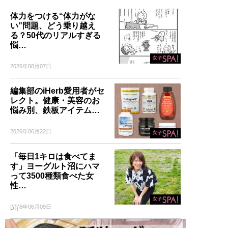
体力をつける“体力がな
い”問題、どう乗り越え
る？50代のリアルすぎる
悩…
2026年08月07日
編集部のiHerb愛用者がセ
レクト。健康・美容のお
悩み別、鉄板アイテム…
2026年06月22日
「毎日1キロは食べてま
す」ヨーグルト沼にハマ
って3500種類食べた女
性…
2026年06月09日
PR