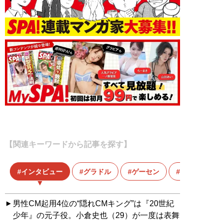
【関連キーワードから記事を探す】
インタビュー
グラドル
ゲーセン
シンガーソ
男性CM起用4位の“隠れCMキング”は『20世紀
少年』の元子役。小倉史也（29）が一度は表舞