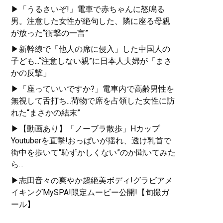
▶「うるさいぞ!」電車で赤ちゃんに怒鳴る
男。注意した女性が絶句した、隣に座る母親
が放った“衝撃の一言”
▶新幹線で「他人の席に侵入」した中国人の
子ども...“注意しない親”に日本人夫婦が「まさ
かの反撃」
▶「座っていいですか?」電車内で高齢男性を
無視して舌打ち...荷物で席を占領した女性に訪
れた“まさかの結末”
▶【動画あり】「ノーブラ散歩」Hカップ
Youtuberを直撃!おっぱいが揺れ、透け乳首で
街中を歩いて“恥ずかしくない”のか聞いてみた
ら...
▶志田音々の爽やか超絶美ボディ!グラビアメ
イキングMySPA!限定ムービー公開!【旬撮ガ
ール】