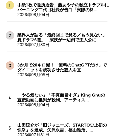
手紙1枚で退所通告…藤あや子の独立トラブルに
バーニング二代目社長が告白「実際の料...
2026年08月04日
業界人が語る「最終回まで見る／もう見ない」
夏ドラマ6選。「演技が一辺倒で主人公に...
2026年07月30日
3か月で20キロ減！「無料のChatGPTだけ」で
ダイエットを成功させた芸人を直...
2026年08月05日
「やる気ない」「不真面目すぎ」King Gnuの
宣伝動画に批判が殺到。アーティス...
2026年08月04日
山田涼介が「旧ジャニーズ、STARTO史上初の
快挙」を達成。矢沢永吉、福山雅治、...
2026年07月31日