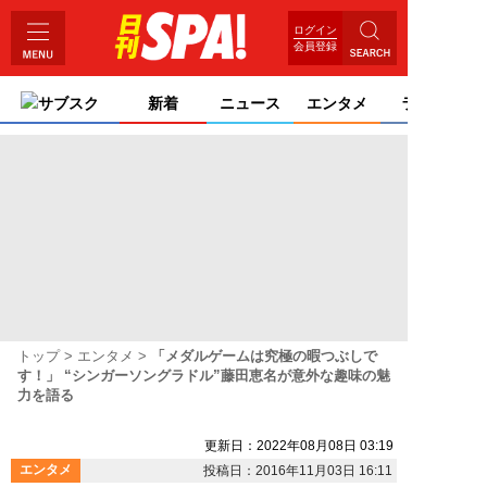
ログイン
会員登録
サブスク
新着
ニュース
エンタメ
ライフ
トップ
エンタメ
「メダルゲームは究極の暇つぶしで
す！」 “シンガーソングラドル”藤田恵名が意外な趣味の魅
力を語る
更新日：2022年08月08日 03:19
エンタメ
投稿日：2016年11月03日 16:11