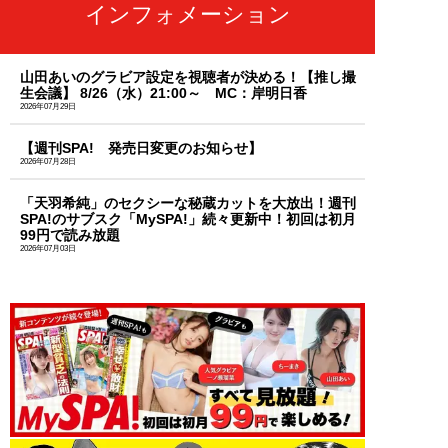
インフォメーション
山田あいのグラビア設定を視聴者が決める！【推し撮
生会議】 8/26（水）21:00～ MC：岸明日香
2026年07月29日
【週刊SPA! 発売日変更のお知らせ】
2026年07月28日
「天羽希純」のセクシーな秘蔵カットを大放出！週刊
SPA!のサブスク「MySPA!」続々更新中！初回は初月
99円で読み放題
2026年07月03日