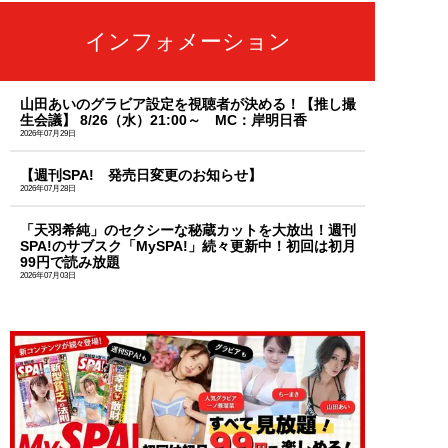
インフォメーション
山田あいのグラビア設定を視聴者が決める！【推し撮
生会議】 8/26（水）21:00～ MC：岸明日香
2026年07月29日
【週刊SPA! 発売日変更のお知らせ】
2026年07月28日
「天羽希純」のセクシーな秘蔵カットを大放出！週刊
SPA!のサブスク「MySPA!」続々更新中！初回は初月
99円で読み放題
2026年07月03日