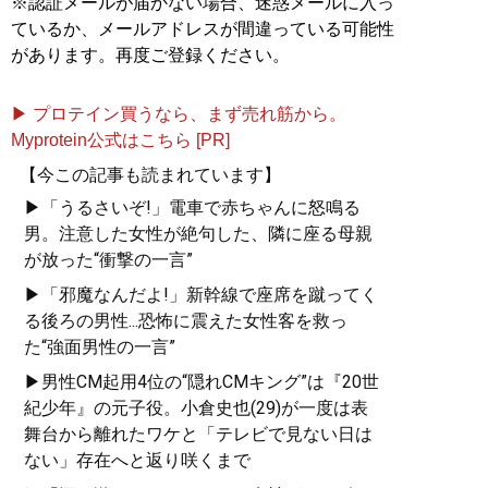
※認証メールが届かない場合、迷惑メールに入っ
ているか、メールアドレスが間違っている可能性
があります。再度ご登録ください。
▶ プロテイン買うなら、まず売れ筋から。
Myprotein公式はこちら [PR]
【今この記事も読まれています】
▶「うるさいぞ!」電車で赤ちゃんに怒鳴る
男。注意した女性が絶句した、隣に座る母親
が放った“衝撃の一言”
▶「邪魔なんだよ!」新幹線で座席を蹴ってく
る後ろの男性...恐怖に震えた女性客を救っ
た“強面男性の一言”
▶男性CM起用4位の“隠れCMキング”は『20世
紀少年』の元子役。小倉史也(29)が一度は表
舞台から離れたワケと「テレビで見ない日は
ない」存在へと返り咲くまで