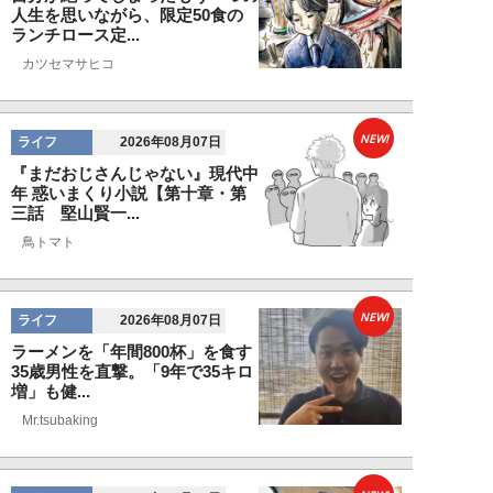
人生を思いながら、限定50食の
ランチロース定...
カツセマサヒコ
NEW!
ライフ
2026年08月07日
『まだおじさんじゃない』現代中
年 惑いまくり小説【第十章・第
三話 堅山賢一...
鳥トマト
NEW!
ライフ
2026年08月07日
ラーメンを「年間800杯」を食す
35歳男性を直撃。「9年で35キロ
増」も健...
Mr.tsubaking