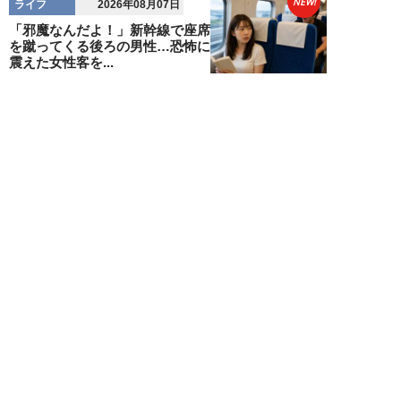
NEW!
ライフ
2026年08月07日
「邪魔なんだよ！」新幹線で座席
を蹴ってくる後ろの男性…恐怖に
震えた女性客を...
chimi86
NEW!
ライフ
2026年08月06日
「グラスを壁に叩きつけ粉々
に…」居酒屋で大暴走する高齢男
性。被害届を出され...
高橋マナブ
新着記事をもっと見る