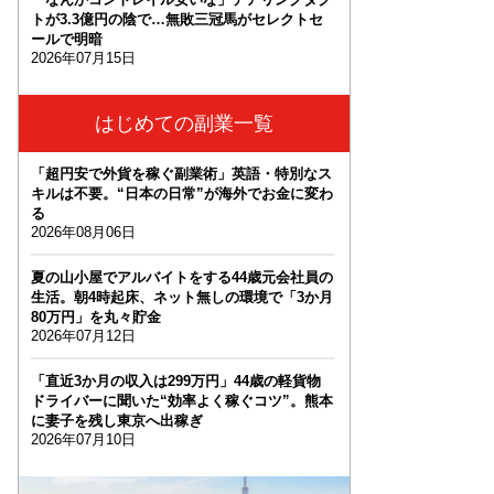
トが3.3億円の陰で…無敗三冠馬がセレクトセ
ールで明暗
2026年07月15日
はじめての副業一覧
「超円安で外貨を稼ぐ副業術」英語・特別なス
キルは不要。“日本の日常”が海外でお金に変わ
る
2026年08月06日
夏の山小屋でアルバイトをする44歳元会社員の
生活。朝4時起床、ネット無しの環境で「3か月
80万円」を丸々貯金
2026年07月12日
「直近3か月の収入は299万円」44歳の軽貨物
ドライバーに聞いた“効率よく稼ぐコツ”。熊本
に妻子を残し東京へ出稼ぎ
2026年07月10日