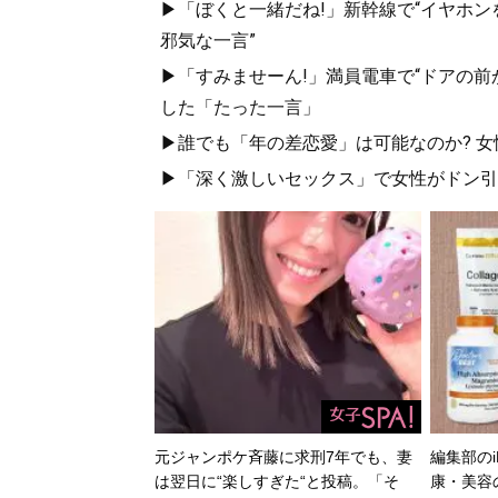
▶「ぼくと一緒だね!」新幹線で“イヤホン
邪気な一言”
▶「すみませーん!」満員電車で“ドアの前
した「たった一言」
▶誰でも「年の差恋愛」は可能なのか? 女
▶「深く激しいセックス」で女性がドン引き
元ジャンポケ斉藤に求刑7年でも、妻
編集部のi
は翌日に“楽しすぎた“と投稿。「そ
康・美容