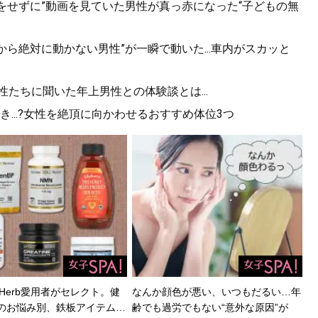
をせずに”動画を見ていた男性が真っ赤になった“子どもの無
から絶対に動かない男性”が一瞬で動いた...車内がスカッと
性たちに聞いた年上男性との体験談とは...
...?女性を絶頂に向かわせるおすすめ体位3つ
Herb愛用者がセレクト。健
なんか顔色が悪い、いつもだるい…年
のお悩み別、鉄板アイテム…
齢でも過労でもない“意外な原因”が