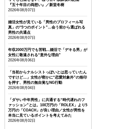
『五十年目の両想い』／新堂冬樹
2026年08月07日
婚活女性が見ている「男性のプロフィール写
真」の“5つのポイント”…会う前から選ばれる
男性の共通点
2026年08月07日
年収2000万円でも苦戦…婚活で「デキる男」が
女性に敬遠される“意外な理由”
2026年08月06日
「当初からナルシストっぽいとは思っていたん
ですけど…」女性が密かに“恋愛対象外”の烙印
を押す、男性の無自覚なNG行動
2026年08月04日
「ダサい中年男性」に共通する“時代遅れのフ
ァッション”とは。100万円の「ROLEX」より5
万円の「COACH」が良い理由／女性が男性を
本当に見ているポイントを考えてみた
2026年08月02日