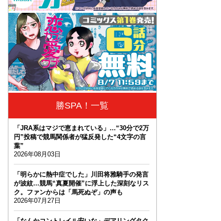
勝SPA！一覧
「JRA系はマジで恵まれている」…“30分で2万
円”投稿で競馬関係者が猛反発した“4文字の言
葉”
2026年08月03日
「明らかに熱中症でした」川田将雅騎手の発言
が波紋…競馬“真夏開催”に浮上した深刻なリス
ク。ファンからは「馬死ぬぞ」の声も
2026年07月27日
「なんかコントレイル安いな」デアリングタク