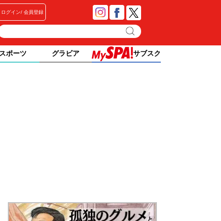
ログイン
会員登録
スポーツ
グラビア
サブスク