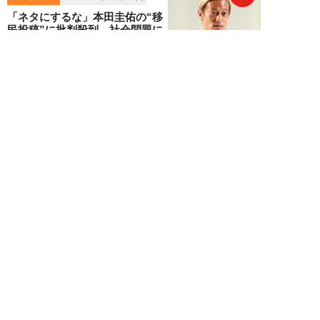
「ネタにするな」本田圭佑の“移
民投稿”に批判殺到。社会問題に
首を突っ込むた...
石黒隆之
NEW!
スポーツ
2026年08月04日
スクバル加入で佐々木朗希の“価
値”が急上昇？ ドジャースに浮上
する「最強ブ...
八木遊
NEW!
スポーツ
2026年08月03日
「JRA系はマジで恵まれている」
…“30分で2万円”投稿で競馬関係
者が猛反...
中川大河