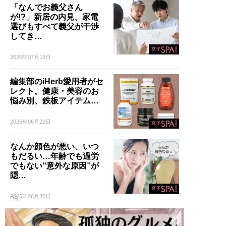
「なんでお義父さん
が!?」新居の内見、家電
選びもすべて義父が干渉
してき…
2026年07月19日
編集部のiHerb愛用者がセ
レクト。健康・美容のお
悩み別、鉄板アイテム…
2026年06月22日
なんか顔色が悪い、いつ
もだるい…年齢でも過労
でもない“意外な原因”が
隠…
2026年06月30日
PR