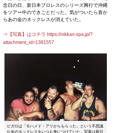
念日の日、新日本プロレスのシリーズ興行で沖縄
をツアー中のできごとだった。気がついたら首か
らあの金のネックレスが消えていた。
⇒【写真】はコチラ https://nikkan-spa.jp/?
attachment_id=1381557
ビガロは「モハメド・アリからもらった」という不思議
な金のネックレスをいつも身につけていた。写真は新日