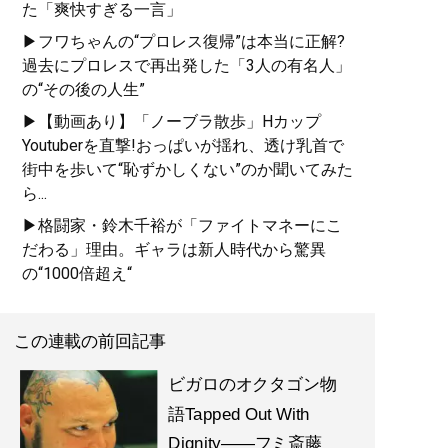
た「爽快すぎる一言」
▶フワちゃんの“プロレス復帰”は本当に正解?
過去にプロレスで再出発した「3人の有名人」
の“その後の人生”
▶【動画あり】「ノーブラ散歩」Hカップ
Youtuberを直撃!おっぱいが揺れ、透け乳首で
街中を歩いて“恥ずかしくない”のか聞いてみた
ら...
▶格闘家・鈴木千裕が「ファイトマネーにこ
だわる」理由。ギャラは新人時代から驚異
の“1000倍超え“
この連載の前回記事
ビガロのオクタゴン物
語Tapped Out With
Dignity――フミ斎藤