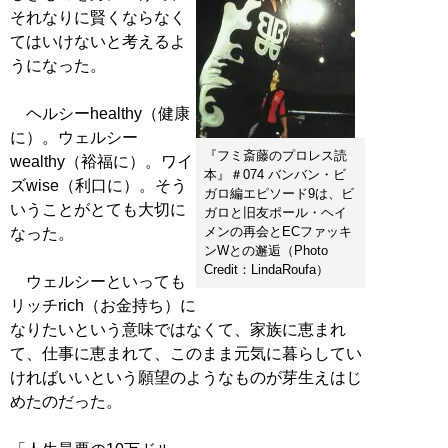
それなりに賢くならなく
てはいけないと考えるよ
うになった。
ヘルシーhealthy（健康
に）。ウェルシー
『フミ斎藤のプロレス読
wealthy（裕福に）。ワイ
本』＃074 バンバン・ビ
ズwise（利口に）。そう
ガロ編エピソード9は、ビ
いうことがとても大切に
ガロと旧友ポール・ヘイ
メンの再会とECファッキ
なった。
ンWとの邂逅（Photo
Credit：LindaRoufa）
ウェルシーといっても
リッチrich（お金持ち）に
なりたいという意味ではなくて、家族に恵まれ
て、仕事に恵まれて、このまま元気に暮らしてい
ければいいという願望のようなものが芽生えはじ
めたのだった。