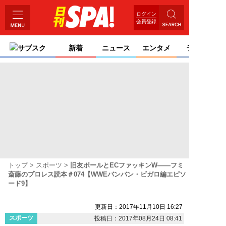
ログイン
会員登録
サブスク
新着
ニュース
エンタメ
ライフ
トップ
スポーツ
旧友ポールとECファッキンW――フミ
斎藤のプロレス読本＃074【WWEバンバン・ビガロ編エピソ
ード9】
更新日：2017年11月10日 16:27
スポーツ
投稿日：2017年08月24日 08:41