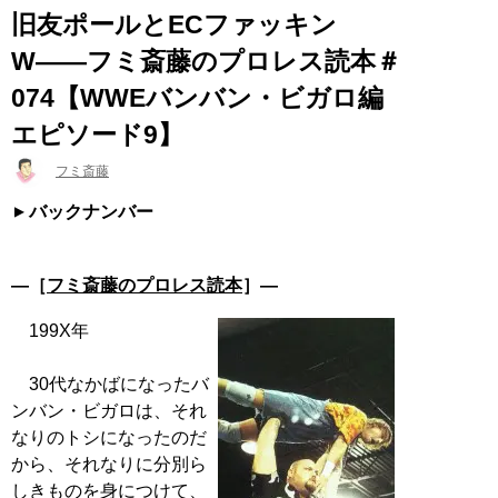
旧友ポールとECファッキン
W――フミ斎藤のプロレス読本＃
074【WWEバンバン・ビガロ編
エピソード9】
フミ斎藤
バックナンバー
―［
フミ斎藤のプロレス読本
］―
199X年
30代なかばになったバ
ンバン・ビガロは、それ
なりのトシになったのだ
から、それなりに分別ら
しきものを身につけて、