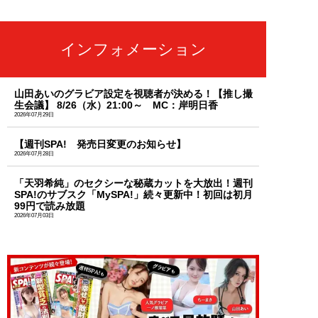
インフォメーション
山田あいのグラビア設定を視聴者が決める！【推し撮
生会議】 8/26（水）21:00～ MC：岸明日香
2026年07月29日
【週刊SPA! 発売日変更のお知らせ】
2026年07月28日
「天羽希純」のセクシーな秘蔵カットを大放出！週刊
SPA!のサブスク「MySPA!」続々更新中！初回は初月
99円で読み放題
2026年07月03日