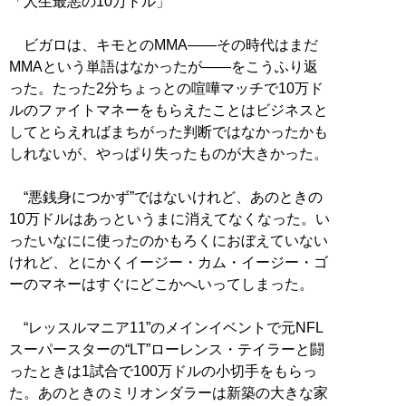
「人生最悪の10万ドル」
ビガロは、キモとのMMA――その時代はまだ
MMAという単語はなかったが――をこうふり返
った。たった2分ちょっとの喧嘩マッチで10万ド
ルのファイトマネーをもらえたことはビジネスと
してとらえればまちがった判断ではなかったかも
しれないが、やっぱり失ったものが大きかった。
“悪銭身につかず”ではないけれど、あのときの
10万ドルはあっというまに消えてなくなった。い
ったいなにに使ったのかもろくにおぼえていない
けれど、とにかくイージー・カム・イージー・ゴ
ーのマネーはすぐにどこかへいってしまった。
“レッスルマニア11”のメインイベントで元NFL
スーパースターの“LT”ローレンス・テイラーと闘
ったときは1試合で100万ドルの小切手をもらっ
た。あのときのミリオンダラーは新築の大きな家