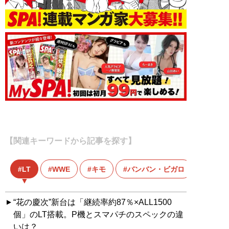
【関連キーワードから記事を探す】
LT
WWE
キモ
バンバン・ビガロ
“花の慶次”新台は「継続率約87％×ALL1500
個」のLT搭載。P機とスマパチのスペックの違
いは？