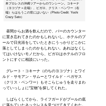
本プロレスの沖縄ツアーからのワンシーン。コキーナ
（ヨコヅナ＝左端）、ビガロ、クリス・ベンワー（右
端）らはもうこの世にはいない（Photo Credit: Yoshi
Crazy Sato）
昼間からお酒を飲んだので、バーのカウンター
に置き忘れてきたのかもしれないし、ホテルのプ
ールで日光浴をしていたときにうっかりどこかに
落としてしまったのかもしれない。あれはなくし
てはいけないモノだから、ビガロはホテルのフロ
ントにすぐに相談にいった。
グレート・コキーナ（のちのヨコヅナ）とワイ
ルド・サモアン・サムーとワイルド・ペガサス
（クリス・ベンワー）もそこらじゅうを走りまわ
っていっしょに“宝物”を探してくれた。
しばらくしてから、ライフガードがプールの底
に落ちていたネックレスを見つけてきてくれた。