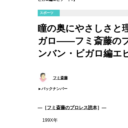
スポーツ
瞳の奥にやさしさと
ガロ――フミ斎藤のプ
ンバン・ビガロ編エ
フミ斎藤
バックナンバー
―［
フミ斎藤のプロレス読本
］―
199X年