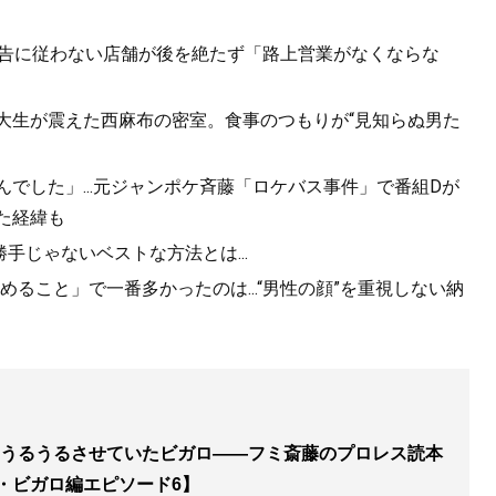
..警告に従わない店舗が後を絶たず「路上営業がなくならな
女子大生が震えた西麻布の密室。食事のつもりが“見知らぬ男た
んでした」...元ジャンポケ斉藤「ロケバス事件」で番組Dが
た経緯も
勝手じゃないベストな方法とは...
ること」で一番多かったのは...“男性の顔”を重視しない納
うるうるさせていたビガロ――フミ斎藤のプロレス読本
ン・ビガロ編エピソード6】