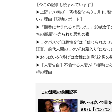
【今この記事も読まれています】
▶上野アメ横の“一斉摘発”から3ヵ月も.
い」理由【現地レポート】
▶「順番にヤラれると思った...」20歳
ちの部屋”へ売られた恐怖の夜
▶ロケバスで“口腔性交”は「信じられませ
証言。前代未聞のロケが“お蔵入り”になっ
▶おっぱいを“揉む”は女性に無意味? 男の
▶【人妻告白】不倫する人妻が「相手に求め
得の理由
この連載の前回記事
胸いっぱいで目を
＃071【バンバ