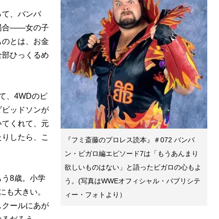
って、バンバ
場合――女の子
ものとは、お金
全部ひっくるめ
て、4WDのピ
ダビッドソンが
いてくれて、元
たりしたら、こ
『フミ斎藤のプロレス読本』＃072 バンバ
ン・ビガロ編エピソード7は「もうあんまり
欲しいものはない」と語ったビガロの心もよ
う8歳。小学
う。(写真はWWEオフィシャル・パブリシテ
にも大きい。
ィー・フォトより）
スクールにあが