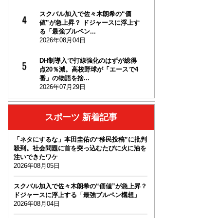
スクバル加入で佐々木朗希の“価
値”が急上昇？ ドジャースに浮上す
る「最強ブルペン...
2026年08月04日
DH制導入で打線強化のはずが総得
点20％減。高校野球が「エースで4
番」の物語を捨...
2026年07月29日
スポーツ 新着記事
「ネタにするな」本田圭佑の“移民投稿”に批判
殺到。社会問題に首を突っ込むたびに火に油を
注いできたワケ
2026年08月05日
スクバル加入で佐々木朗希の“価値”が急上昇？
ドジャースに浮上する「最強ブルペン構想」
2026年08月04日