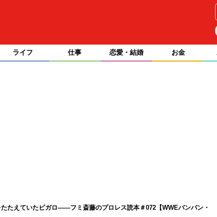
ライフ
仕事
恋愛・結婚
お金
たたえていたビガロ――フミ斎藤のプロレス読本＃072【WWEバンバン・