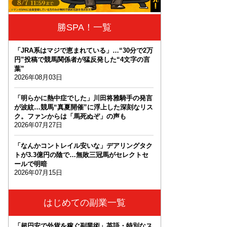
勝SPA！一覧
「JRA系はマジで恵まれている」…“30分で2万
円”投稿で競馬関係者が猛反発した“4文字の言
葉”
2026年08月03日
「明らかに熱中症でした」川田将雅騎手の発言
が波紋…競馬“真夏開催”に浮上した深刻なリス
ク。ファンからは「馬死ぬぞ」の声も
2026年07月27日
「なんかコントレイル安いな」デアリングタク
トが3.3億円の陰で…無敗三冠馬がセレクトセ
ールで明暗
2026年07月15日
はじめての副業一覧
「超円安で外貨を稼ぐ副業術」英語・特別なス