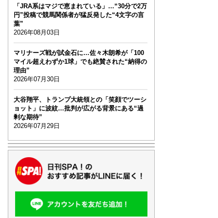
「JRA系はマジで恵まれている」…“30分で2万
円”投稿で競馬関係者が猛反発した“4文字の言
葉”
2026年08月03日
マリナーズ戦が試金石に…佐々木朗希が「100
マイル超えわずか1球」でも絶賛された“納得の
理由”
2026年07月30日
大谷翔平、トランプ大統領との「笑顔でツーシ
ョット」に波紋…批判が広がる背景にある“過
剰な期待”
2026年07月29日