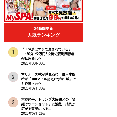
24時間更新
人気ランキング
「JRA系はマジで恵まれている」
…“30分で2万円”投稿で競馬関係者
が猛反発した...
2026年08月03日
マリナーズ戦が試金石に…佐々木朗
希が「100マイル超えわずか1球」で
も絶賛された...
2026年07月30日
大谷翔平、トランプ大統領との「笑
顔でツーショット」に波紋…批判が
広がる背景にある...
2026年07月29日