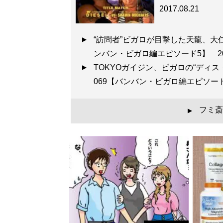
2017.08.21
“訪問者”ビガロが目撃した天龍、大
ンバン・ビガロ編エピソード5】
2
TOKYOガイジン、ビガロの“ディ
069【バンバン・ビガロ編エピソ
フミ斎
▲