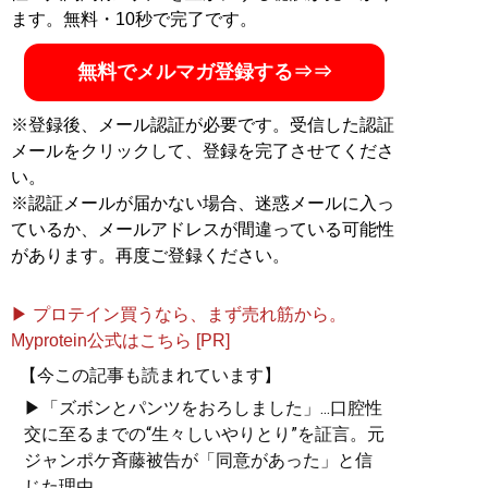
腹」で買う
』
ます。無料・10秒で完了です。
日本の安全保障を担う自衛隊員が、理不尽な環
無料でメルマガ登録する⇒⇒
境で日々の激務に耐え忍んでいる……
※登録後、メール認証が必要です。受信した認証
メールをクリックして、登録を完了させてくださ
い。
※認証メールが届かない場合、迷惑メールに入っ
記事一覧へ
ているか、メールアドレスが間違っている可能性
があります。再度ご登録ください。
▶ プロテイン買うなら、まず売れ筋から。
Myprotein公式はこちら [PR]
【今この記事も読まれています】
▶「ズボンとパンツをおろしました」...口腔性
交に至るまでの“生々しいやりとり”を証言。元
ジャンポケ斉藤被告が「同意があった」と信
じた理由