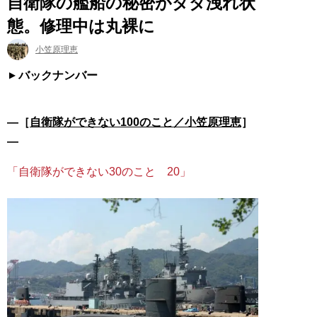
自衛隊の艦船の秘密がダダ洩れ状
態。修理中は丸裸に
小笠原理恵
バックナンバー
―［
自衛隊ができない100のこと／小笠原理恵
］
―
「自衛隊ができない30のこと 20」