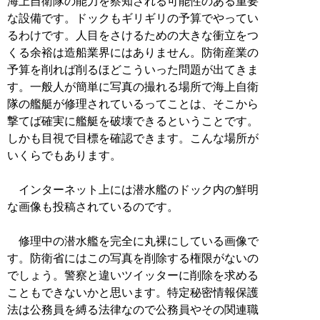
海上自衛隊の能力を察知される可能性のある重要
な設備です。ドックもギリギリの予算でやってい
るわけです。人目をさけるための大きな衝立をつ
くる余裕は造船業界にはありません。防衛産業の
予算を削れば削るほどこういった問題が出てきま
す。一般人が簡単に写真の撮れる場所で海上自衛
隊の艦艇が修理されているってことは、そこから
撃てば確実に艦艇を破壊できるということです。
しかも目視で目標を確認できます。こんな場所が
いくらでもあります。
インターネット上には潜水艦のドック内の鮮明
な画像も投稿されているのです。
修理中の潜水艦を完全に丸裸にしている画像で
す。防衛省にはこの写真を削除する権限がないの
でしょう。警察と違いツイッターに削除を求める
こともできないかと思います。特定秘密情報保護
法は公務員を縛る法律なので公務員やその関連職