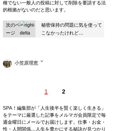
種でない一般人の投稿に対して削除を要請する法
的根拠がないのだと思います。
次のペ
秘密保持の問題に気を使って
ージ
こなかったけれど…
小笠原理恵
おがさわら・りえ◎国防ジャーナリスト、自衛官守る会
1
2
代表。著書に『
自衛隊員は基地のトイレットペーパーを
「自腹」で買う
』(扶桑社新書)。『月刊Hanada』『正
論』『WiLL』『夕刊フジ』等にも寄稿する。雅号・静
SPA！編集部が「人生後半を賢く楽しく生きる」
苑。
@riekabot
をテーマに厳選した記事をメルマガ会員限定で毎
週金曜日にメールでお届けします。仕事・お金・
『
自衛隊員は基地のトイレットペーパーを「自
性・人間関係…人生を豊かにする秘訣が見つかり