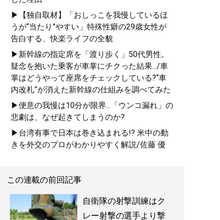
▶【独自取材】「おしっこを我慢しているほ
うが“当たり”やすい」特殊性癖の29歳女性が
告白する、快楽ライフの全貌
▶新幹線の指定席を「渡り歩く」50代男性。
疑念を抱いた乗客が車掌にチクった結果.../車
掌はどうやって座席をチェックしている?“車
内改札”が消えた新幹線の仕組みを調べてみた
▶便意の我慢は10分が限界...「ウンコ漏れ」の
悲劇は、なぜ起きてしまうのか?
▶台湾有事で日本は巻き込まれる!? 米中の動
きを外交のプロがわかりやすく解説/佐藤 優
この連載の前回記事
自衛隊の射撃訓練はク
レー射撃の選手より撃