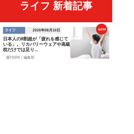
ライフ 新着記事
NEW!
ライフ
2026年08月10日
日本人の8割超が「疲れを感じて
いる」。リカバリーウェアや高級
枕だけでは足り...
週刊SPA！編集部
NEW!
ライフ
2026年08月10日
「38万円の中古車でガサガサ遊
ぶ」人気女性キャンパーが提唱す
る車中泊スタイ...
浜田哲男
NEW!
ライフ
2026年08月10日