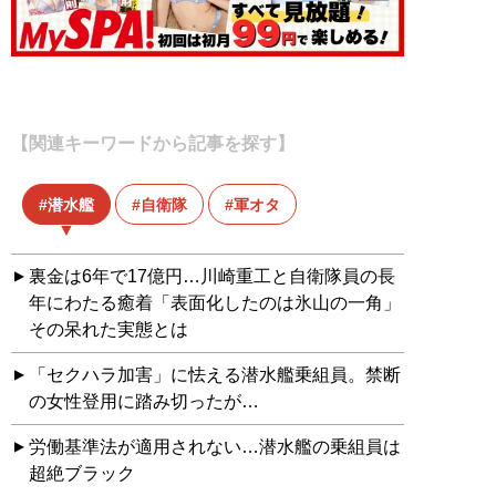
【関連キーワードから記事を探す】
潜水艦
自衛隊
軍オタ
裏金は6年で17億円…川崎重工と自衛隊員の長
年にわたる癒着「表面化したのは氷山の一角」
その呆れた実態とは
「セクハラ加害」に怯える潜水艦乗組員。禁断
の女性登用に踏み切ったが…
労働基準法が適用されない…潜水艦の乗組員は
超絶ブラック