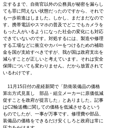
立するまで、自衛官以外の公務員が秘密を漏らし
ても罪に問えない状態だったのですから、それで
も一歩前進はしました。しかし、まだまだなので
す。携帯電話やスマホの普及でどこでもカメラを
もった人がいるようになった社会の変化にも対応
できていないのです。対処するには、製造や修理
する工場などに衝立やカバーをつけるための補助
金を国が支給すべきですが、我が国は政府支出を
減らすことが正しいと考えています。それは安全
保障についても変わりません。だから放置されて
いるわけです。
11月15日付の産経新聞で「防衛装備品の価格
算出方式見直し 部品・組立メーカーに原価低減
促すことを政府が提言した」とありました。記事
はC2輸送機に関しての価格を低減させるという
ものでしたが、一事が万事です。修理費や部品、
装備品の価格をできるだけ安くしろと政府は常に
圧力をかけます。