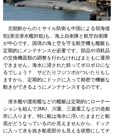
北朝鮮からのミサイル防衛も中国による領海侵
犯(潜没潜水艦対処)も、海上自衛隊と航空自衛隊
が中心です。国境の海と空を守る航空機も艦艇も
定期的にメンテナンスが必要です。部品や消耗品
の交換機器類の調整を行わなければまともに運用
できません。海水に浸された鉄ってボロボロにな
るでしょう？ サビたりフジツボがついたりもし
ますから、定期的にドックに入って精密で機敏な
動きができるようにメンテナンスするのです。
潜水艦や護衛艦などの艦艇は定期的にローテー
ションを組んでJMU、川重、三菱重工などの造船
所に入ります。特に船は海水に浮いたままだと船
底がどうなっているのか見えませんから、ドック
に入って水を抜き船底部分も見える状態にしてチ